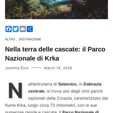
Facebook
Twitter
Email
Share
ALTRO
,
DESTINAZIONE
Nella terra delle cascate: il Parco
Nazionale di Krka
Jasmina Šivic
March 19, 2026
N
ell’entroterra di
Sebenico
, in
Dalmazia
centrale
, si trova uno degli otto parchi
nazionali della Croazia, caratterizzato dal
fiume Krka, lungo circa 73 chilometri, con le sue
numerose rapide e cascate. Il
Parco Nazionale di