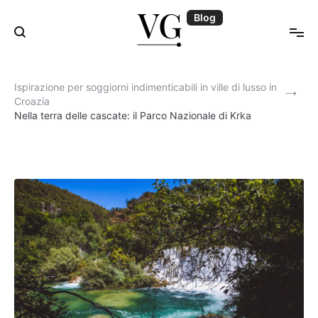
Skip
Blog
to
content
Blog | VillasGuide
Ispirazione per soggiorni indimenticabili in ville di lusso in
Croazia
Nella terra delle cascate: il Parco Nazionale di Krka