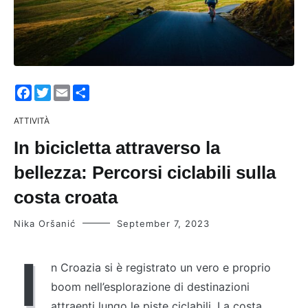
Facebook
Twitter
Email
Share
ATTIVITÀ
In bicicletta attraverso la
bellezza: Percorsi ciclabili sulla
costa croata
Nika Oršanić
September 7, 2023
I
n Croazia si è registrato un vero e proprio
boom nell’esplorazione di destinazioni
attraenti lungo le piste ciclabili. La costa