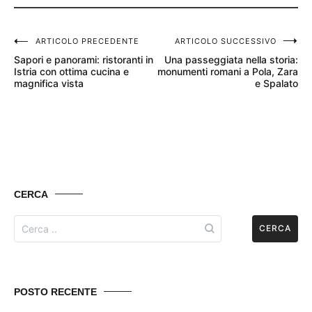
ARTICOLO PRECEDENTE
ARTICOLO SUCCESSIVO
Post
Sapori e panorami: ristoranti in
Una passeggiata nella storia:
navigation
Istria con ottima cucina e
monumenti romani a Pola, Zara
magnifica vista
e Spalato
CERCA
Search
for:
POSTO RECENTE