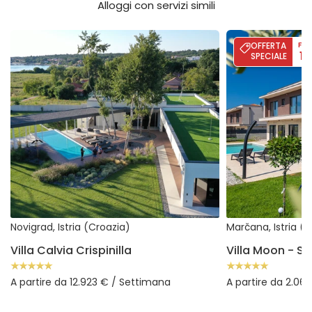
Alloggi con servizi simili
Villa Calvia Crispinilla
Villa Moon - Sea
OFFERTA
FIN
1
SPECIALE
Novigrad, Istria (Croazia)
Marčana, Istria (
Villa Calvia Crispinilla
A partire da 12.923 € / Settimana
A partire da 2.06