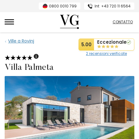
0800 0010 799
Int
+43 720 11 6564
Villas Guide
CONTATTO
Ville a Rovinj
Eccezionale
5.00
2 recensioni verificate
Villa Palmeta