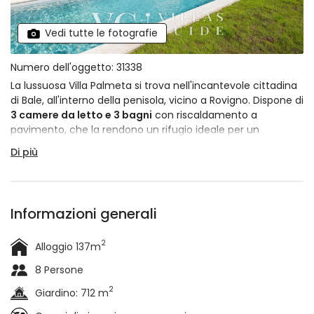
Vedi tutte le fotografie
Numero dell'oggetto: 31338
La lussuosa Villa Palmeta si trova nell'incantevole cittadina
di Bale, all'interno della penisola, vicino a Rovigno. Dispone di
3 camere da letto e 3 bagni
con riscaldamento a
pavimento, che la rendono un rifugio ideale per un
massimo di
8 persone
. La villa vanta una splendida piscina
Di più
riscaldata circondata da un giardino lussureggiante e un
balcone al primo piano con molto spazio per rilassarsi, oltre
a un solarium con comode sedie. Tutto ciò rende Villa
Palmeta
la destinazione perfetta per una pausa
Informazioni generali
rilassante dallo stress
della vita quotidiana in una
tranquilla cittadina istriana.
2
Alloggio 137m
8 Persone
2
Giardino: 712 m