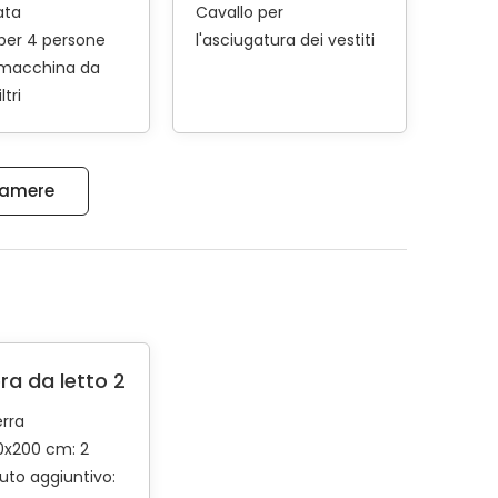
ata
Cavallo per
per 4 persone
l'asciugatura dei vestiti
 macchina da
iltri
 camere
a da letto 2
erra
0x200 cm: 2
to aggiuntivo: