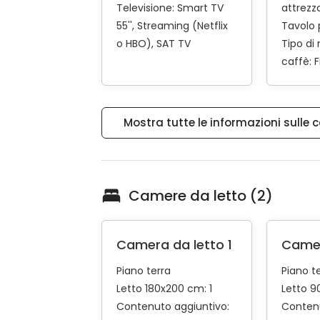
Televisione:
Smart TV
attrezz
55''
Streaming (Netflix
Tavolo 
o HBO)
SAT TV
Tipo di
caffè:
F
Mostra tutte le informazioni sulle
Camere da letto (2)
Camera da letto 1
Camer
Piano terra
Piano t
Letto 180x200 cm: 1
Letto 9
Contenuto aggiuntivo:
Contenu