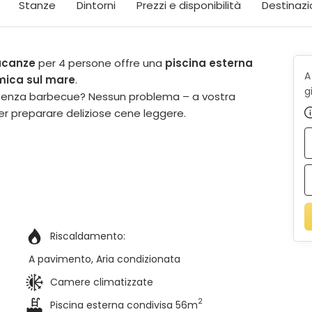
Stanze
Dintorni
Prezzi e disponibilità
Destinaz
acanze
per 4 persone offre una
piscina esterna
A
mica sul mare
.
g
senza barbecue? Nessun problema – a vostra
r preparare deliziose cene leggere.
Riscaldamento:
A pavimento
Aria condizionata
Camere climatizzate
2
Piscina esterna condivisa 56m