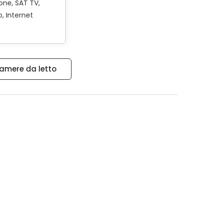
ione
SAT TV
o
Internet
camere da letto