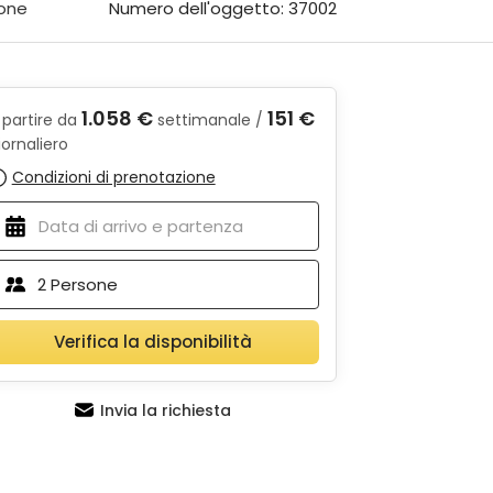
ione
Numero dell'oggetto: 37002
1.058 €
151 €
 partire da
settimanale /
iornaliero
Condizioni di prenotazione
2
Persone
Verifica la disponibilità
Invia la richiesta