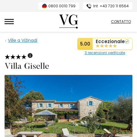
0800 0010 799
Int
+43 720 11 6564
Villas Guide
CONTATTO
Ville a Vižinadi
Eccezionale
5.00
3 recensioni verificate
Villa Giselle