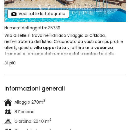
Vedi tutte le fotografie
Numero dell'oggetto: 35739
Villa Giselle si trova nell'idilliaco villaggio di Crklada,
nell'entroterra dell'Istria. Circondata da vasti campi, prati e
uliveti, questa
villa appartata
vi offrirà una
vacanza
tranquilla lontano dal rumore e dal trambusto
delle
città. Ogni angolo della villa è stato progettato e decorato
Di più
con cura, dalle persiane blu pastello delle finestre agli
interni rustici. Il tutto è completato da una piscina accanto
alla quale non penserete nemmeno al mare e alla spiaggia.
È progettata per
8 ospiti
, ospita volentieri gruppi di giovani
Informazioni generali
e ammette animali domestici. Villa Giselle ha tutto e sta
aspettando solo voi!
2
Alloggio 270m
8 Persone
2
Giardino: 2040 m