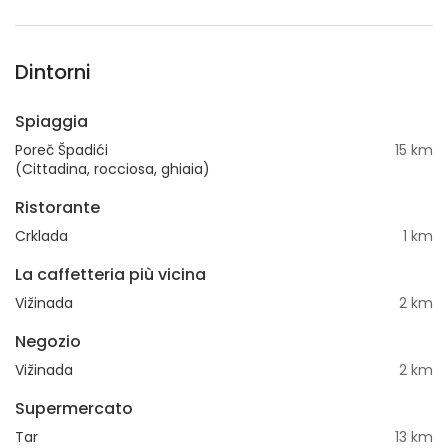
Dintorni
Spiaggia
Poreč Špadići
15 km
(Cittadina, rocciosa, ghiaia)
Ristorante
Crklada
1 km
La caffetteria più vicina
Vižinada
2 km
Negozio
Vižinada
2 km
Supermercato
Tar
13 km