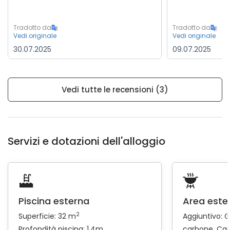
Tradotto da
Tradotto da
Vedi originale
Vedi originale
30.07.2025
09.07.2025
Vedi tutte le recensioni (3)
Servizi e dotazioni dell'alloggio
Piscina esterna
Area este
2
Superficie: 32 m
Aggiuntivo:
G
Profondità piscina: 1.4m
carbone
Car