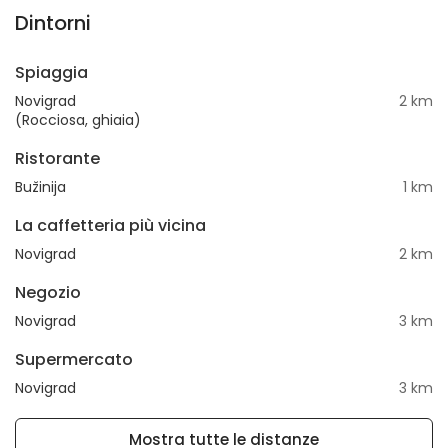
Dintorni
Spiaggia
Novigrad
2 km
(Rocciosa, ghiaia)
Ristorante
Bužinija
1 km
La caffetteria più vicina
Novigrad
2 km
Negozio
Novigrad
3 km
Supermercato
Novigrad
3 km
Mostra tutte le distanze