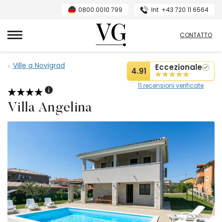
0800 0010 799
Int
+43 720 11 6564
Villas Guide
CONTATTO
Ville a Novigrad
Eccezionale
4.91
11 recensioni verificate
Villa Angelina