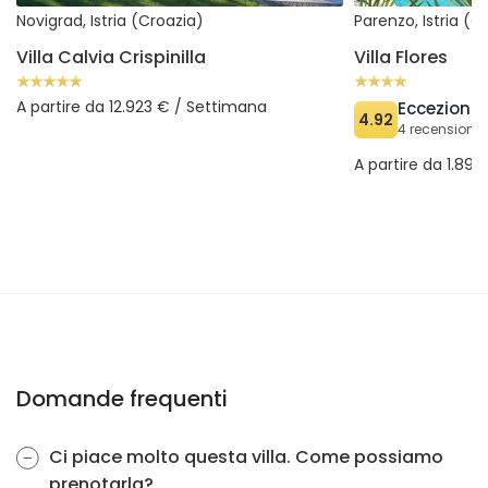
Novigrad, Istria (Croazia)
Parenzo, Istria (C
Villa Calvia Crispinilla
Villa Flores
A partire da 12.923 € / Settimana
Eccezional
4.92
4 recensioni v
A partire da 1.89
Domande frequenti
Ci piace molto questa villa. Come possiamo
prenotarla?