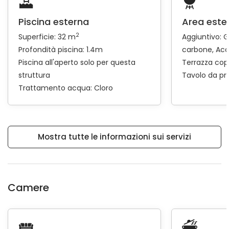
Piscina esterna
Area este
2
Superficie: 32 m
Aggiuntivo:
G
Profondità piscina: 1.4m
carbone
Acc
Piscina all'aperto solo per questa
Terrazza cop
struttura
Tavolo da pr
Trattamento acqua: Cloro
Mostra tutte le informazioni sui servizi
Camere