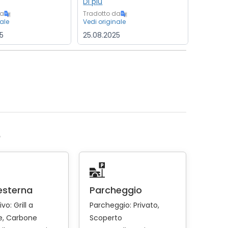
Di più
da
Tradotto da
Tradotto
nale
Vedi originale
Vedi orig
5
25.08.2025
01.06.2
o
esterna
Parcheggio
ivo:
Grill a
Parcheggio:
Privato
e
Carbone
Scoperto