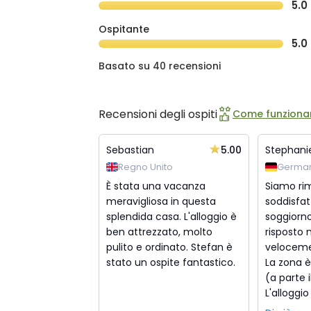
5.0
Ospitante
5.0
Basato su 40 recensioni
Recensioni degli ospiti
Come funzionan
5.00
Sebastian
Stephani
Regno Unito
Germa
È stata una vacanza
Siamo ri
meravigliosa in questa
soddisfat
splendida casa. L'alloggio è
soggiorno
ben attrezzato, molto
risposto 
pulito e ordinato. Stefan è
veloceme
stato un ospite fantastico.
La zona è
(a parte i
L'alloggio 