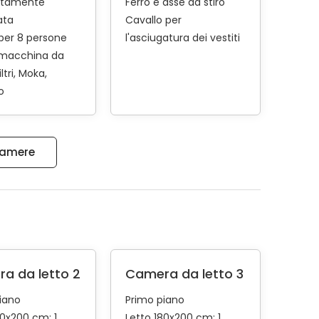
tamente
Ferro e asse da stiro
ata
Cavallo per
per 8 persone
l'asciugatura dei vestiti
 macchina da
iltri
Moka
o
 camere
a da letto 2
Camera da letto 3
iano
Primo piano
60x200 cm: 1
Letto 180x200 cm: 1