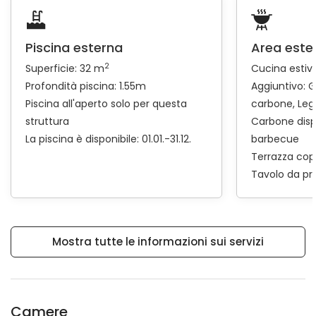
Piscina esterna
Area este
2
Superficie: 32 m
Cucina estiv
Profondità piscina: 1.55m
Aggiuntivo:
G
Piscina all'aperto solo per questa
carbone
Leg
struttura
Carbone disp
La piscina è disponibile: 01.01.-31.12.
barbecue
Terrazza cop
Tavolo da pr
Mostra tutte le informazioni sui servizi
Camere