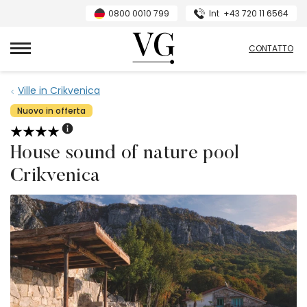
0800 0010 799
Int
+43 720 11 6564
Villas Guide
CONTATTO
Ville in Crikvenica
Nuovo in offerta
House sound of nature pool
Crikvenica