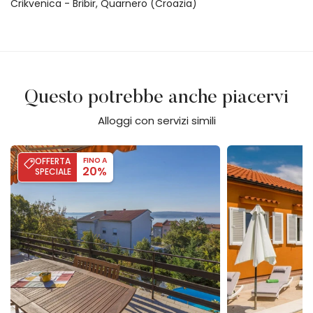
Crikvenica - Bribir, Quarnero (Croazia)
Questo potrebbe anche piacervi
Alloggi con servizi simili
Villa Dramalj Queen
Villa Miholašćica 
OFFERTA
FINO A
20%
SPECIALE