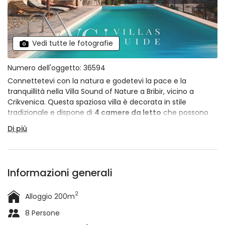
Vedi tutte le fotografie
Numero dell'oggetto: 36594
Connettetevi con la natura e godetevi la pace e la
tranquillità nella Villa Sound of Nature a Bribir, vicino a
Crikvenica. Questa spaziosa villa è decorata in stile
tradizionale e dispone di
4 camere da letto
che possono
ospitare
fino a 8 persone
. Durante la vacanza, gli ospiti
Di più
possono godersi il cortile paesaggistico pieno di verde e
rilassarsi nella
piscina
o trascorrere ore di ozio sulla
terrazza coperta. La villa fa parte di una proprietà
bifamiliare e il proprietario a volte vive nella proprietà, ma la
Informazioni generali
vostra privacy è garantita.
2
Alloggio 200m
8 Persone