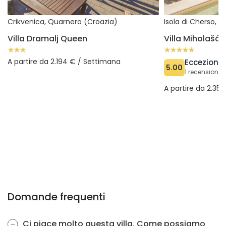
Crikvenica, Quarnero (Croazia)
Villa Dramalj Queen
Villa Miholašći
A partire da 2.194 € / Settimana
Ecceziona
5.00
1 recensioni v
A partire da 2.35
Domande frequenti
Ci piace molto questa villa. Come possiamo