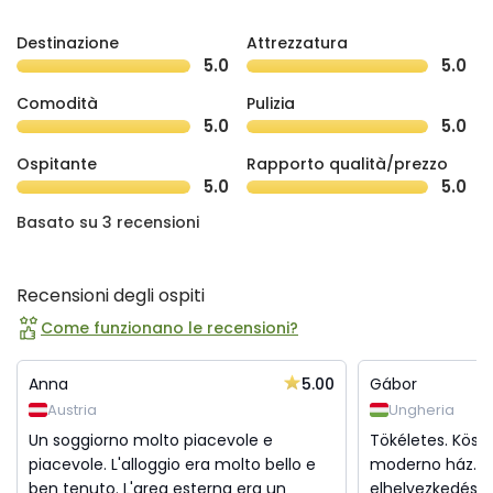
Destinazione
Attrezzatura
5.0
5.0
Comodità
Pulizia
5.0
5.0
Ospitante
Rapporto qualità/prezzo
5.0
5.0
Basato su 3 recensioni
Recensioni degli ospiti
Come funzionano le recensioni?
5.00
Anna
Gábor
Austria
Ungheria
Un soggiorno molto piacevole e
Tökéletes. Köszö
piacevole. L'alloggio era molto bello e
moderno ház. M
ben tenuto. L'area esterna era un
elhelyezkedés. 