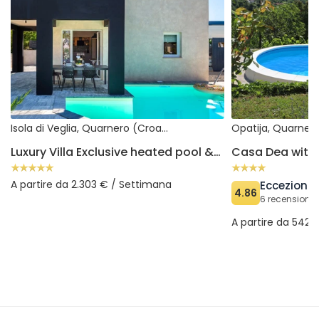
Isola di Veglia, Quarnero (Croazia)
Opatija, Quarner
Luxury Villa Exclusive heated pool &pet friendly&sauna Krk
Casa Dea with 
A partire da 2.303 € / Settimana
Eccezional
4.86
6 recensioni v
A partire da 542 