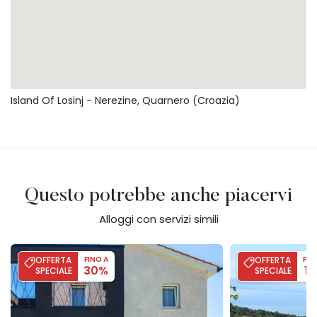
Island Of Losinj - Nerezine, Quarnero (Croazia)
Questo potrebbe anche piacervi
Alloggi con servizi simili
Luxury Villa Exclusive heated pool &pet friendly&sauna Krk
Casa Dea with po
OFFERTA
FINO A
OFFERTA
FIN
30%
1
SPECIALE
SPECIALE