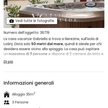
Vedi tutte le fotografie
Numero dell'oggetto: 36719
La casa vacanze Gabriella si trova a Nerezine, sull'isola di
Lošinj. Dista solo
50 metri dal mare
, quindi è ideale per chi
desidera essere vicino alla spiaggia. La casa può ospitare
un
massimo di 3 persone
e dispone di 2 camere da letto e
1 bagno. Oltre alla
jacuzzi privata
, potrete usufruire della
Di più
piscina riscaldata comune proprio davanti alla casa.
Informazioni generali
2
Alloggio 35m
3 Persone