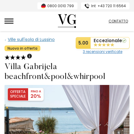
0800 0010 799
Int
+43 720 11 6564
Villas Guide
CONTATTO
Ville sull'isola di Lussino
Eccezionale
5.00
Nuovo in offerta
3 recensioni verificate
Villa Gabrijela
beachfront&pool&whirpool
OFFERTA
FINO A
20%
SPECIALE