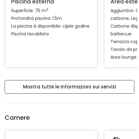
Piscina esterna
Area este
2
Superficie: 75 m
Aggiuntivo:
G
Profondità piscina: 1.5m
carbone
Leg
La piscina è disponibile: cijele godine
Carbone disp
Piscina riscaldata
barbecue
Terrazza cop
Tavolo da pr
Area lounge
Mostra tutte le informazioni sui servizi
Camere