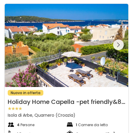
Holiday Home Capella -pet friendly&80m from the sea- Islan
Guardate l'intera
galleria sulla
Nuovo in offerta
H
oliday Home Capella -pet friendly&80m from the sea- Island of Rab
Isola di Arbe, Quarnero (Croazia)
4
Persone
1
Camere da letto