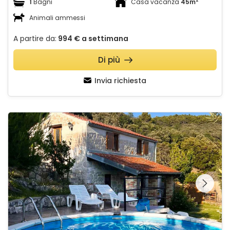
2
1
Bagni
Casa vacanza
45m
Animali ammessi
A partire da:
994 €
a settimana
Di più
Invia richiesta
Villa Konoba
Guardate l'intera
galleria sulla