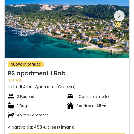
Guardate l'intera
galleria sulla
Nuovo in offerta
RS apartment 1 Rab
Isola di Arbe, Quarnero (Croazia)
2
Persone
1
Camere da letto
2
1
Bagni
Apartment
35m
Animali ammessi
A partire da:
499 €
a settimana