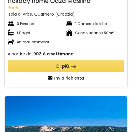
Holiday home Oaza Maslina
Isola di Arbe, Quarnero (Croazia)
3
Persone
1
Camere da letto
2
1
Bagni
Casa vacanza
50m
Animali ammessi
A partire da:
903 €
a settimana
Di più
Invia richiesta
RS apartment 3 Rab
Guardate l'intera