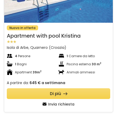
Nuovo in offerta
Apartment with pool Kristina
Isola di Arbe, Quarnero (Croazia)
4
Persone
1
Camere da letto
2
1
Bagni
Piscina esterna
30 m
2
Apartment
39m
Animali ammessi
A partire da:
645 €
a settimana
Di più
Invia richiesta