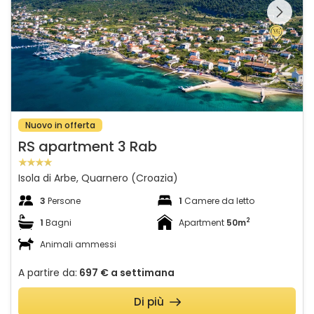
galleria sulla
Nuovo in offerta
RS apartment 3 Rab
Isola di Arbe, Quarnero (Croazia)
3
Persone
1
Camere da letto
2
1
Bagni
Apartment
50m
Animali ammessi
A partire da:
697 €
a settimana
Di più