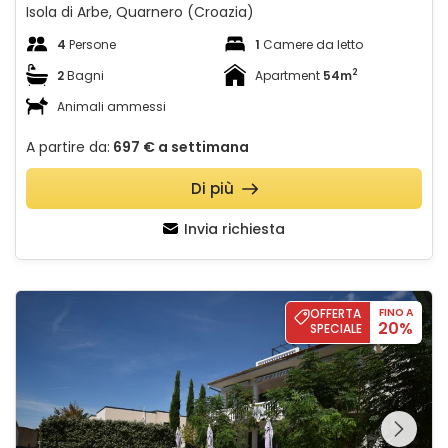
Isola di Arbe, Quarnero (Croazia)
4
Persone
1
Camere da letto
2
2
Bagni
Apartment
54m
Animali ammessi
A partire da:
697 €
a settimana
Di più
Invia richiesta
Apartman with pool - Saša
OFFERTA
FINO A
20%
SPECIALE
Guardate l'intera
galleria sulla