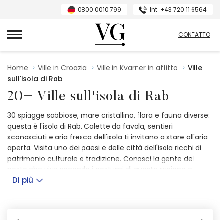
0800 0010 799
Int
+43 720 11 6564
Villas Guide
CONTATTO
Home
Ville in Croazia
Ville in Kvarner in affitto
Ville
sull'isola di Rab
20+ Ville sull'isola di Rab
30 spiagge sabbiose, mare cristallino, flora e fauna diverse:
questa è l'isola di Rab. Calette da favola, sentieri
sconosciuti e aria fresca dell'isola ti invitano a stare all'aria
aperta. Visita uno dei paesi e delle città dell'isola ricchi di
patrimonio culturale e tradizione. Conosci la gente del
posto che vive secondo i costumi di questa regione e
Di più
assapora l'autentica cucina mediterranea.
Alloggi disponibili