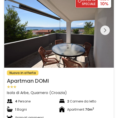
10%
SPECIALE
Guardate l'intera
galleria sulla
Nuovo in offerta
Apartman DOMI
Isola di Arbe, Quarnero (Croazia)
4
Persone
2
Camere da letto
2
1
Bagni
Apartment
70m
Animali ammessi