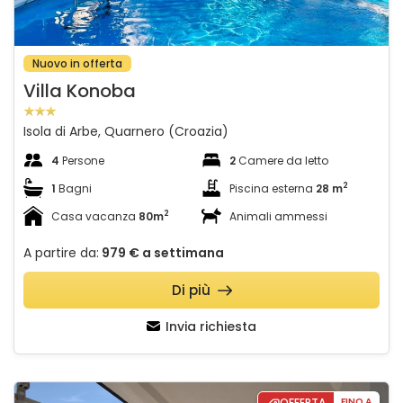
Nuovo in offerta
Villa Konoba
Isola di Arbe, Quarnero (Croazia)
4
Persone
2
Camere da letto
2
1
Bagni
Piscina esterna
28 m
2
Casa vacanza
80m
Animali ammessi
A partire da:
979 €
a settimana
Di più
Invia richiesta
Apartman DOMI
OFFERTA
FINO A