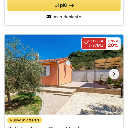
Di più
Invia richiesta
Holiday home Oaza Maslina
OFFERTA
FINO A
20%
SPECIALE
Guardate l'intera
galleria sulla
Nuovo in offerta