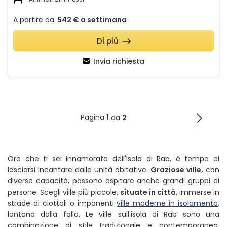
A partire da:
542 €
a settimana
Di più
Invia richiesta
Pagina
1
da
2
Ora che ti sei innamorato dell'isola di Rab, è tempo di
lasciarsi incantare dalle unità abitative.
Graziose ville,
con
diverse capacità, possono ospitare anche grandi gruppi di
persone. Scegli ville più piccole,
situate in città
, immerse in
strade di ciottoli o imponenti
ville moderne in isolamento
,
lontano dalla folla. Le ville sull'isola di Rab sono una
combinazione di stile tradizionale e contemporaneo.