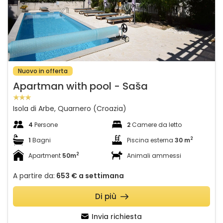
Nuovo in offerta
Apartman with pool - Saša
Isola di Arbe, Quarnero (Croazia)
4
Persone
2
Camere da letto
2
1
Bagni
Piscina esterna
30 m
2
Apartment
50m
Animali ammessi
A partire da:
653 €
a settimana
Di più
Invia richiesta