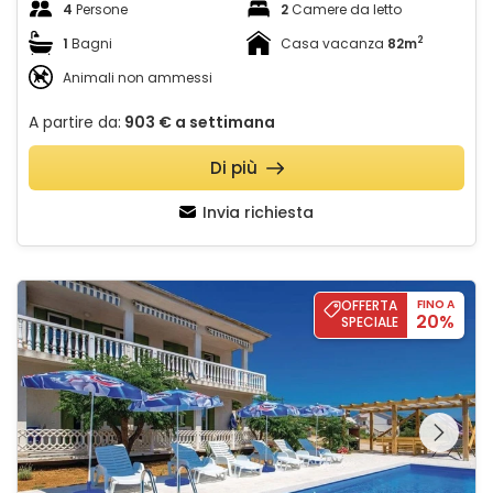
4
Persone
2
Camere da letto
2
1
Bagni
Casa vacanza
82m
Animali non ammessi
A partire da:
903 €
a settimana
Di più
Invia richiesta
Apartment with pool Kristina
OFFERTA
FINO A
20%
SPECIALE
Guardate l'intera
galleria sulla