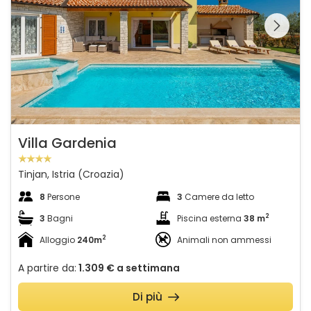
Guardate l'intera
galleria sulla
Villa Gardenia
Tinjan, Istria (Croazia)
8
Persone
3
Camere da letto
2
3
Bagni
Piscina esterna
38 m
2
Alloggio
240m
Animali non ammessi
A partire da:
1.309 €
a settimana
Di più