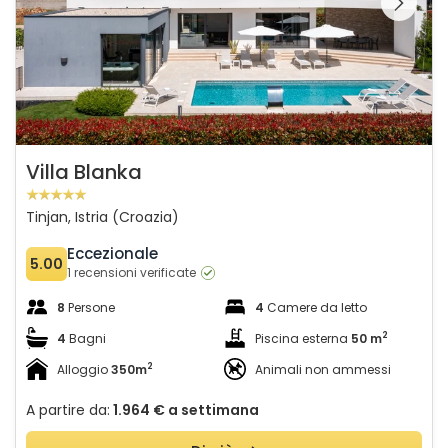
galleria sulla
Villa Blanka
Tinjan, Istria (Croazia)
Eccezionale
5.00
1 recensioni verificate
8
Persone
4
Camere da letto
2
4
Bagni
Piscina esterna
50 m
2
Alloggio
350m
Animali non ammessi
A partire da:
1.964 €
a settimana