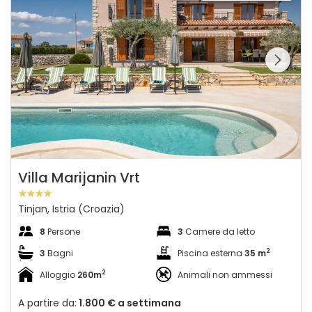
Guardate l'intera
galleria sulla
Villa Marijanin Vrt
Tinjan, Istria (Croazia)
8
Persone
3
Camere da letto
2
3
Bagni
Piscina esterna
35 m
2
Alloggio
260m
Animali non ammessi
A partire da:
1.800 €
a settimana