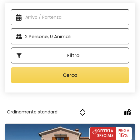
Tinjan comprende splendidi vigneti, uliveti e boschi, che la
Alloggi disponibili
rendono una destinazione ideale per gli
amanti della
natura
e delle attività all'aria aperta. Se siete alla ricerca di
una vacanza rilassante in un ambiente tranquillo, Tinjan è il
luogo che fa per voi.
2
Persone,
0
Animali
Filtro
Cerca
Villa Marijanin Vrt
OFFERTA
FINO A
15%
SPECIALE