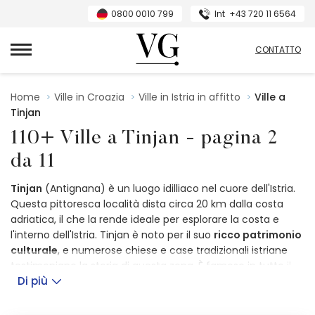
0800 0010 799
Int
+43 720 11 6564
Villas Guide
CONTATTO
Home
Ville in Croazia
Ville in Istria in affitto
Ville a
Tinjan
110+ Ville a Tinjan - pagina 2
da 11
Tinjan
(Antignana) è un luogo idilliaco nel cuore dell'Istria.
Questa pittoresca località dista circa 20 km dalla costa
adriatica, il che la rende ideale per esplorare la costa e
l'interno dell'Istria. Tinjan è noto per il suo
ricco patrimonio
culturale
, e numerose chiese e case tradizionali istriane
testimoniano la storia di questa zona. È famoso in tutto il
Di più
mondo per la
produzione del prosciutto istriano
e vanta
numerose cantine e oliveti, come se fossero stati creati
per il piacere della gastronomia locale. La natura intorno a