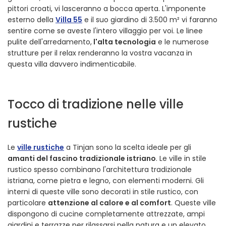
pittori croati, vi lasceranno a bocca aperta. L'imponente
esterno della
Villa 55
e il suo giardino di 3.500 m² vi faranno
sentire come se aveste l'intero villaggio per voi. Le linee
pulite dell'arredamento,
l'alta tecnologia
e le numerose
strutture per il relax renderanno la vostra vacanza in
questa villa davvero indimenticabile.
Tocco di tradizione nelle ville
rustiche
Le
ville rustiche
a Tinjan sono la scelta ideale per gli
amanti del fascino tradizionale istriano
. Le ville in stile
rustico spesso combinano l'architettura tradizionale
istriana, come pietra e legno, con elementi moderni. Gli
interni di queste ville sono decorati in stile rustico, con
particolare
attenzione al calore e al comfort
. Queste ville
dispongono di cucine completamente attrezzate, ampi
giardini e terrazze per rilassarsi nella natura e un elevato