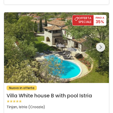
Villa White house B with pool Istria
OFFERTA
FINO A
35%
SPECIALE
Guardate l'intera
galleria sulla
Nuovo in offerta
Villa White house B with pool Istria
Tinjan, Istria (Croazia)