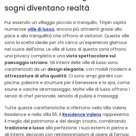
sogni diventano realtà
Pur essendo un villaggio piccolo e tranquillo, Tinjan ospita
numerose
ville di lusso
, ancora più attraenti grazie alla
pace e alla tranquillità che offrono ai visitatori. Queste ville
sono la scelta ideale per chi cerca un'esperienza glamour
nel cuore dell'Istria. Le ville di lusso di questa zona offrono
una privacy completa e una
vista spettacolare sul
paesaggio istriano
. Gli interni delle ville di lusso sono
caratterizzati da un
design elegante
, con mobili moderni e
attrezzature di alta qualità
. Ci sono ampi giardini con
piscine, palestre e strutture per il benessere e la spa, come
saune e vasche idromassaggio. Molte ville di lusso offrono i
servizi di chef personale, servizio di pulizia e massaggi.
Tutte queste caratteristiche si riflettono nella Villa Valens
Residence e nella Villa 55. Il
Residence Valens
rappresenta
il meglio del patrimonio e del design croato, combinando
tradizione e lusso
alla perfezione. I suoi esterni in pietra e
gli interni, decorati con reinterpretazioni di opere di famosi