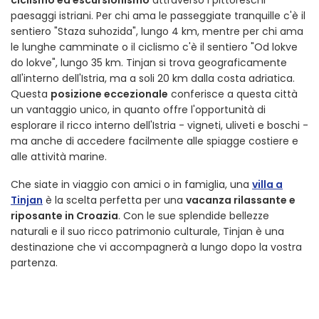
ciclismo ed escursionismo
attraverso i pittoreschi
paesaggi istriani. Per chi ama le passeggiate tranquille c'è il
sentiero "Staza suhozida", lungo 4 km, mentre per chi ama
le lunghe camminate o il ciclismo c'è il sentiero "Od lokve
do lokve", lungo 35 km. Tinjan si trova geograficamente
all'interno dell'Istria, ma a soli 20 km dalla costa adriatica.
Questa
posizione eccezionale
conferisce a questa città
un vantaggio unico, in quanto offre l'opportunità di
esplorare il ricco interno dell'Istria - vigneti, uliveti e boschi -
ma anche di accedere facilmente alle spiagge costiere e
alle attività marine.
Che siate in viaggio con amici o in famiglia, una
villa a
Tinjan
è la scelta perfetta per una
vacanza rilassante e
riposante in Croazia
. Con le sue splendide bellezze
naturali e il suo ricco patrimonio culturale, Tinjan è una
destinazione che vi accompagnerà a lungo dopo la vostra
partenza.