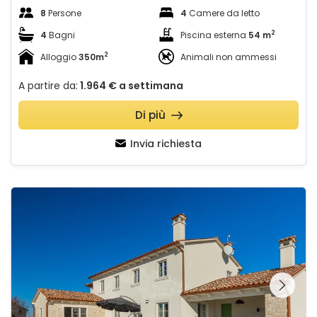
8
Persone
4
Camere da letto
2
4
Bagni
Piscina esterna
54 m
2
Alloggio
350m
Animali non ammessi
A partire da:
1.964 €
a settimana
Di più
Invia richiesta
Villa Jurasi
Guardate l'intera
galleria sulla