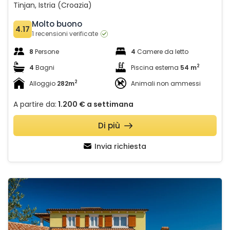
Tinjan, Istria (Croazia)
Molto buono
4.17
1 recensioni verificate
8
Persone
4
Camere da letto
2
4
Bagni
Piscina esterna
54 m
2
Alloggio
282m
Animali non ammessi
A partire da:
1.200 €
a settimana
Di più
Invia richiesta
Villa Gardenia