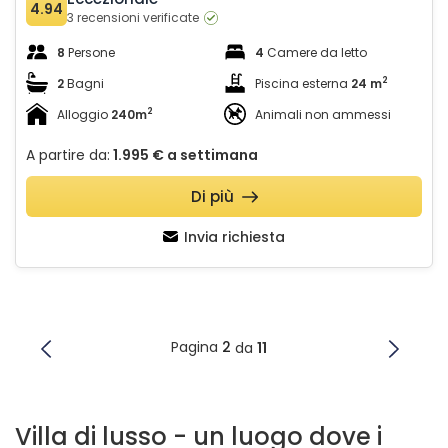
4.94
3 recensioni verificate
8
Persone
4
Camere da letto
2
2
Bagni
Piscina esterna
24 m
2
Alloggio
240m
Animali non ammessi
A partire da:
1.995 €
a settimana
Di più
Invia richiesta
Pagina
2
da
11
Villa di lusso - un luogo dove i