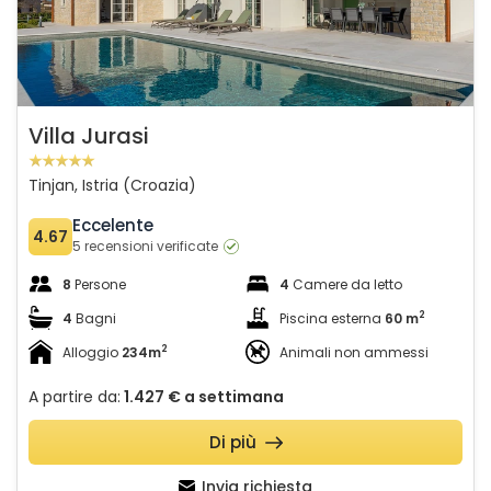
Villa Jurasi
Tinjan, Istria (Croazia)
Eccelente
4.67
5 recensioni verificate
8
Persone
4
Camere da letto
2
4
Bagni
Piscina esterna
60 m
2
Alloggio
234m
Animali non ammessi
A partire da:
1.427 €
a settimana
Di più
Invia richiesta