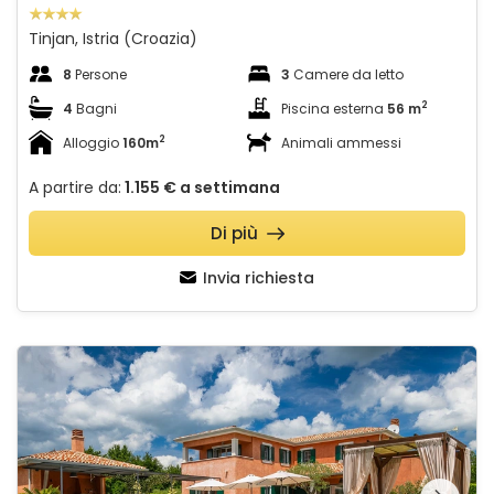
Tinjan, Istria (Croazia)
8
Persone
3
Camere da letto
2
4
Bagni
Piscina esterna
56 m
2
Alloggio
160m
Animali ammessi
A partire da:
1.155 €
a settimana
Di più
Invia richiesta
Villa Village
Guardate l'intera