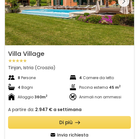
galleria sulla
Villa Village
Tinjan, Istria (Croazia)
8
Persone
4
Camere da letto
2
4
Bagni
Piscina esterna
45 m
2
Alloggio
360m
Animali non ammessi
A partire da:
2.947 €
a settimana
Di più
Invia richiesta