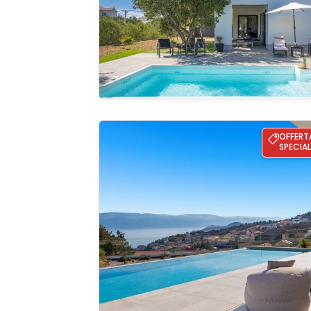
galleria
Villa Sun dance
OFFERT
SPECIAL
Guardate 
galleria