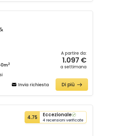
 &
A partire da:
1.097 €
2
50m
a settimana
si
Di più
Invia richiesta
Eccezionale
4.75
4 recensioni verificate