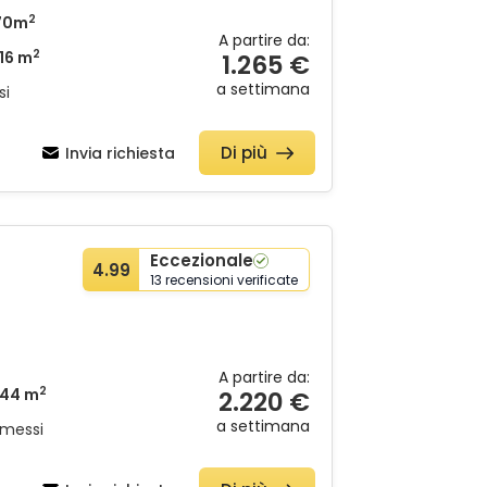
2
70m
A partire da:
2
16 m
1.265 €
a settimana
si
Di più
Invia richiesta
Eccezionale
4.99
13 recensioni verificate
A partire da:
2
44 m
2.220 €
a settimana
mmessi