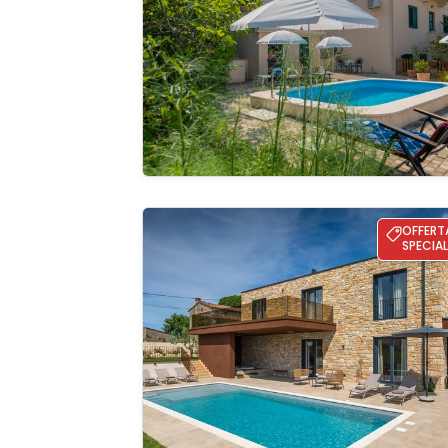
Guardate 
galleria
Villa Moia
OFFERT
SPECIAL
Guardate 
galleria