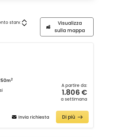
Visualizza
sulla mappa
2
250m
A partire da:
si
1.806 €
a settimana
Di più
Invia richiesta