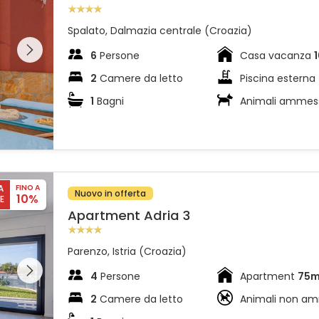
Spalato, Dalmazia centrale (Croazia)
l'intera
 sulla
6
Persone
Casa vacanza
2
Camere da letto
Piscina esterna
1
Bagni
Animali ammes
A
FINO A
Nuovo in offerta
10%
E
Apartment Adria 3
Parenzo, Istria (Croazia)
l'intera
 sulla
4
Persone
Apartment
75
2
Camere da letto
Animali non a