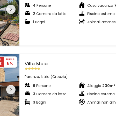
l'intera
4
Persone
Casa vacanza
 sulla
2
Camere da letto
Piscina esterna
1
Bagni
Animali ammes
A
FINO A
Villa Moia
5%
E
Parenzo, Istria (Croazia)
l'intera
2
6
Persone
Alloggio
200m
 sulla
3
Camere da letto
Piscina esterna
3
Bagni
Animali non a