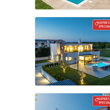
Villa Ana - Svetvinčenat
OFFERT
SPECIAL
Guardate 
galleria
Villa Bilanžić
OFFERT
SPECIAL