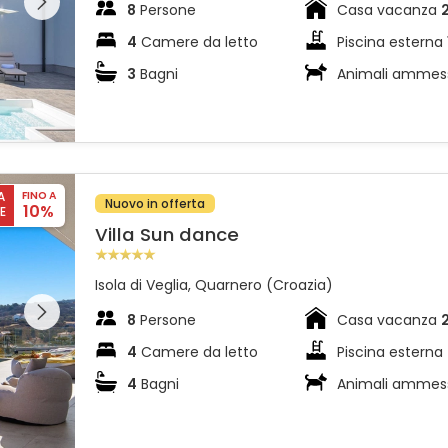
 sulla
8
Persone
Casa vacanza
4
Camere da letto
Piscina esterna
3
Bagni
Animali ammes
A
FINO A
Nuovo in offerta
10%
E
Villa Sun dance
Isola di Veglia, Quarnero (Croazia)
l'intera
 sulla
8
Persone
Casa vacanza
4
Camere da letto
Piscina esterna
4
Bagni
Animali ammes