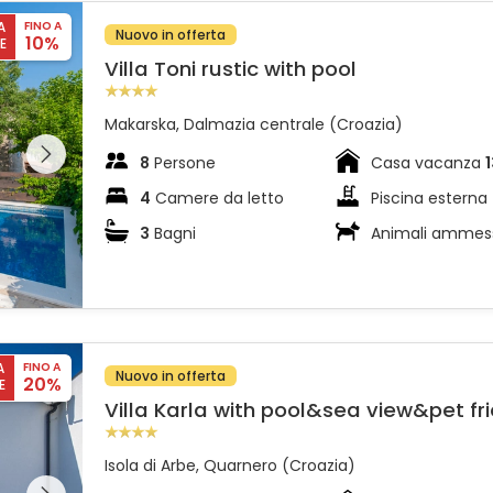
A
FINO A
Nuovo in offerta
10%
E
Villa Toni rustic with pool
Makarska, Dalmazia centrale (Croazia)
l'intera
 sulla
8
Persone
Casa vacanza
4
Camere da letto
Piscina esterna
3
Bagni
Animali ammes
ly
A
FINO A
Nuovo in offerta
20%
E
Villa Karla with pool&sea view&pet fr
Isola di Arbe, Quarnero (Croazia)
l'intera