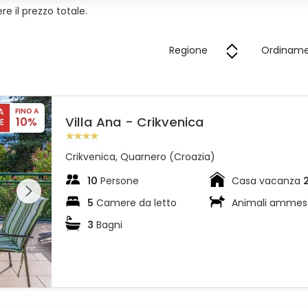
re il prezzo totale.
A
FINO A
Villa Ana - Crikvenica
10%
E
Crikvenica, Quarnero (Croazia)
l'intera
10
Persone
Casa vacanza
 sulla
5
Camere da letto
Animali ammes
3
Bagni