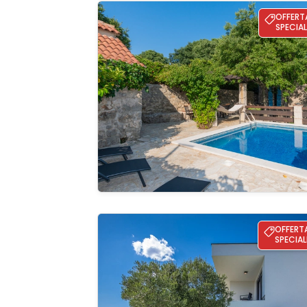
Villa Toni rustic with pool
OFFERT
SPECIAL
Guardate 
galleria
Villa Karla with pool&sea view&pet friend
OFFERT
SPECIAL
Guardate 