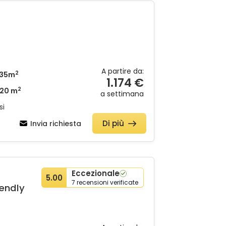
A partire da:
2
135m
1.174 €
2
20 m
a settimana
si
Di più
Invia richiesta
Eccezionale
5.00
7 recensioni verificate
iendly