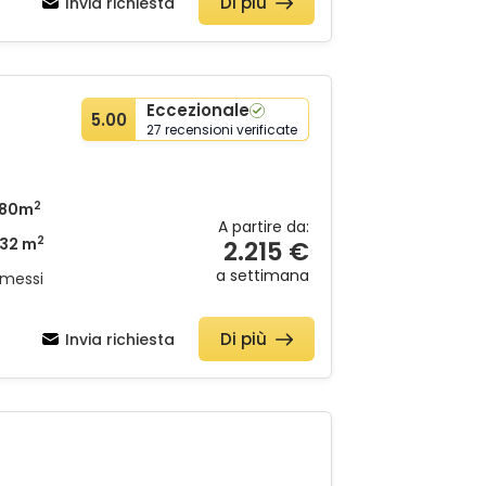
Di più
Invia richiesta
Eccezionale
5.00
27 recensioni verificate
2
180m
A partire da:
2
32 m
2.215 €
a settimana
mmessi
Di più
Invia richiesta