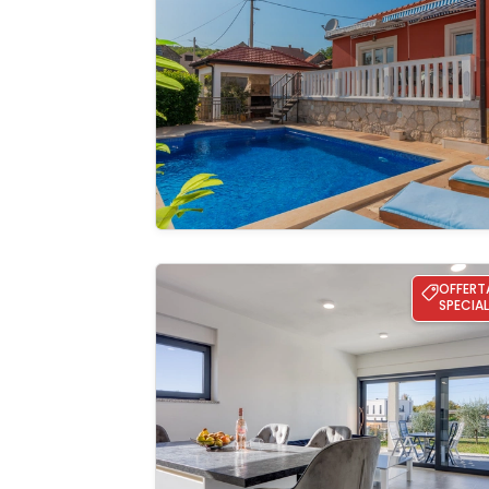
Guardate 
galleria
Apartment Adria 3
OFFERT
SPECIAL
Guardate 
galleria