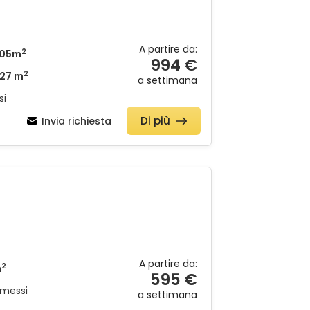
A partire da:
2
105m
994 €
2
27 m
a settimana
si
Di più
Invia richiesta
A partire da:
2
m
595 €
mmessi
a settimana