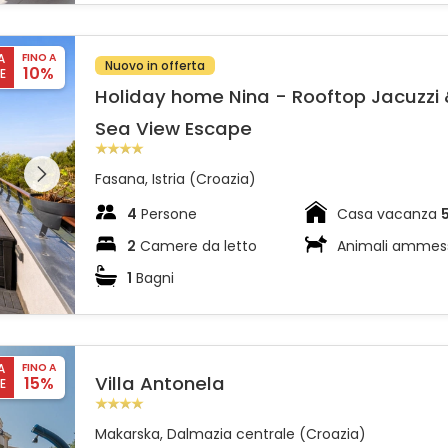
Sea View Escape
A
FINO A
Nuovo in offerta
10%
E
Holiday home Nina - Rooftop Jacuzzi
Sea View Escape
l'intera
 sulla
Fasana, Istria (Croazia)
4
Persone
Casa vacanza
2
Camere da letto
Animali ammes
1
Bagni
A
FINO A
Villa Antonela
15%
E
Makarska, Dalmazia centrale (Croazia)