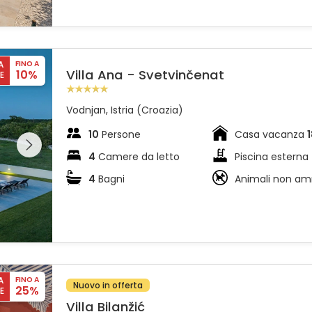
A
FINO A
Villa Ana - Svetvinčenat
10%
E
Vodnjan, Istria (Croazia)
l'intera
10
Persone
Casa vacanza
 sulla
4
Camere da letto
Piscina esterna
4
Bagni
Animali non a
A
FINO A
Nuovo in offerta
25%
E
Villa Bilanžić