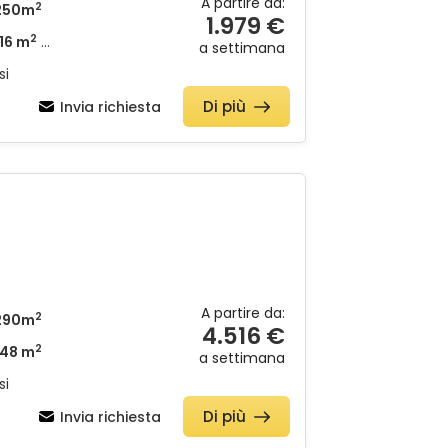
A partire da:
2
250m
1.979 €
2
16 m
+ Piscina interna
a settimana
si
Di più
Invia richiesta
A partire da:
2
290m
4.516 €
2
48 m
a settimana
si
Di più
Invia richiesta