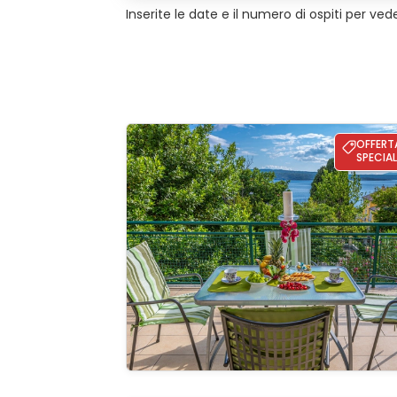
Inserite le date e il numero di ospiti per vede
Villa Ana - Crikvenica
OFFERT
SPECIAL
Guardate 
galleria