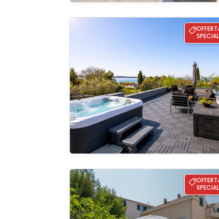
Holiday home Nina - Rooftop Jacuzzi & 
OFFERT
SPECIAL
Guardate 
galleria
Villa Antonela
OFFERT
SPECIAL