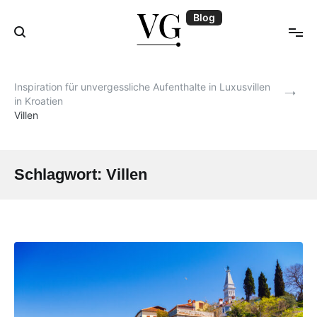
Zum
Blog
Inhalt
springen
Blog | VillasGuide
Inspiration für unvergessliche Aufenthalte in Luxusvillen
in Kroatien
Villen
Schlagwort:
Villen