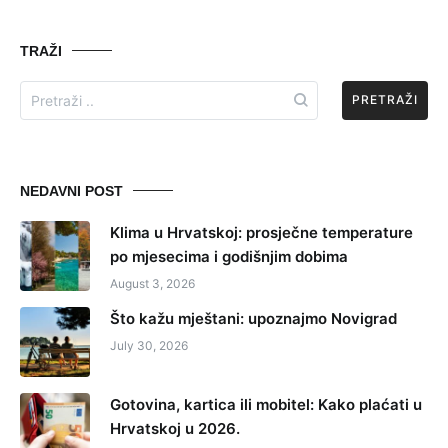
TRAŽI
Search
for:
NEDAVNI POST
Klima u Hrvatskoj: prosječne temperature
po mjesecima i godišnjim dobima
August 3, 2026
Što kažu mještani: upoznajmo Novigrad
July 30, 2026
Gotovina, kartica ili mobitel: Kako plaćati u
Hrvatskoj u 2026.