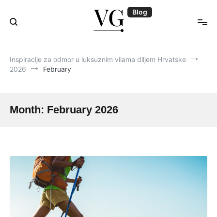
Skip
Blog
to
content
Blog | VillasGuide
Inspiracije za odmor u luksuznim vilama diljem Hrvatske
2026
February
Month:
February 2026