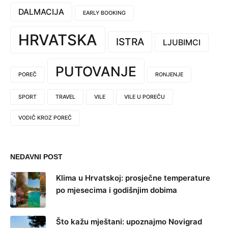
DALMACIJA
EARLY BOOKING
HRVATSKA
ISTRA
LJUBIMCI
PUTOVANJE
POREČ
RONJENJE
SPORT
TRAVEL
VILE
VILE U POREČU
VODIČ KROZ POREČ
NEDAVNI POST
Klima u Hrvatskoj: prosječne temperature
po mjesecima i godišnjim dobima
Što kažu mještani: upoznajmo Novigrad