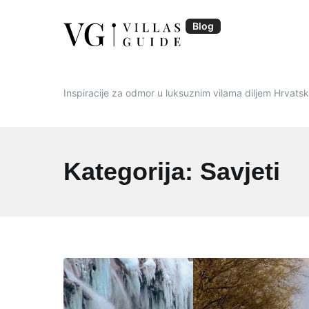
Skip
to
Blog
content
Blog | VillasGuide
Inspiracije za odmor u luksuznim vilama diljem Hrvats
Kategorija:
Savjeti