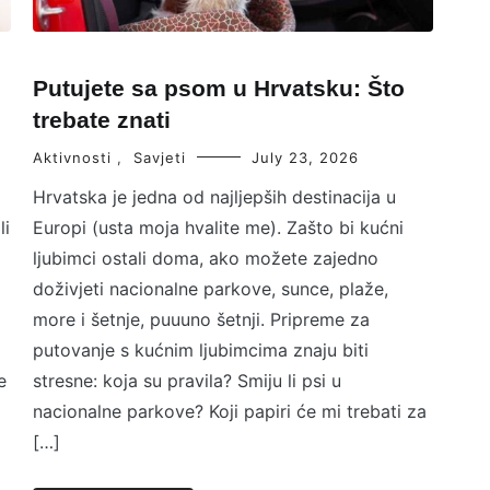
Putujete sa psom u Hrvatsku: Što
trebate znati
Aktivnosti
,
Savjeti
July 23, 2026
Hrvatska je jedna od najljepših destinacija u
li
Europi (usta moja hvalite me). Zašto bi kućni
ljubimci ostali doma, ako možete zajedno
doživjeti nacionalne parkove, sunce, plaže,
more i šetnje, puuuno šetnji. Pripreme za
putovanje s kućnim ljubimcima znaju biti
e
stresne: koja su pravila? Smiju li psi u
nacionalne parkove? Koji papiri će mi trebati za
[…]