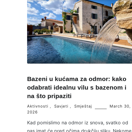
Bazeni u kućama za odmor: kako
odabrati idealnu vilu s bazenom i
na što pripaziti
Aktivnosti
,
Savjeti
,
Smještaj
March 30,
2026
Kad pomislimo na odmor iz snova, svatko od
nas imat će pred očima drukčiju sliku. Nekome