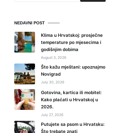
NEDAVNI POST
Klima u Hrvatskoj: prosječne
temperature po mjesecima i
godišnjim dobima
August 3, 2026
Što kažu mještani: upoznajmo
Novigrad
July 30, 2026
Gotovina, kartica ili mobitel:
Kako plaćati u Hrvatskoj u
2026.
July 27, 2026
Putujete sa psom u Hrvatsku:
Što trebate znati