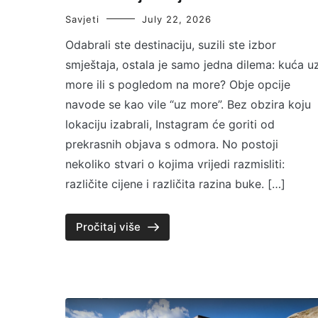
Savjeti
July 22, 2026
Odabrali ste destinaciju, suzili ste izbor
smještaja, ostala je samo jedna dilema: kuća u
more ili s pogledom na more? Obje opcije
navode se kao vile “uz more”. Bez obzira koju
lokaciju izabrali, Instagram će goriti od
prekrasnih objava s odmora. No postoji
nekoliko stvari o kojima vrijedi razmisliti:
različite cijene i različita razina buke. […]
Pročitaj više