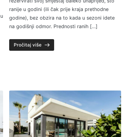
rezervirati svoj smještaj daleko unaprijed, što
ranije u godini (ili čak prije kraja prethodne
 u
godine), bez obzira na to kada u sezoni idete
na godišnji odmor. Prednosti ranih […]
Pročitaj više