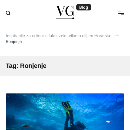
Skip
Blog
to
content
Blog | VillasGuide
Inspiracije za odmor u luksuznim vilama diljem Hrvatske
Ronjenje
Tag:
Ronjenje