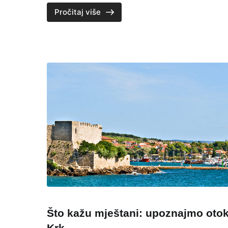
Pročitaj više
Što kažu mještani: upoznajmo oto
Krk