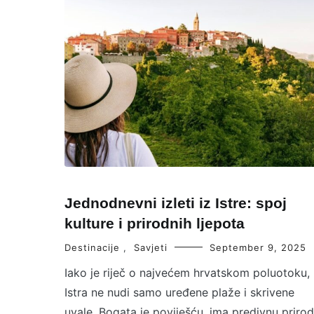
Jednodnevni izleti iz Istre: spoj
kulture i prirodnih ljepota
Destinacije
,
Savjeti
September 9, 2025
Iako je riječ o najvećem hrvatskom poluotoku,
Istra ne nudi samo uređene plaže i skrivene
uvale. Bogata je poviješću, ima predivnu priro