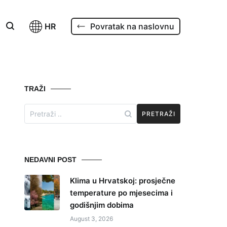
HR
Povratak na naslovnu
TRAŽI
Search
for:
NEDAVNI POST
Klima u Hrvatskoj: prosječne
temperature po mjesecima i
godišnjim dobima
August 3, 2026