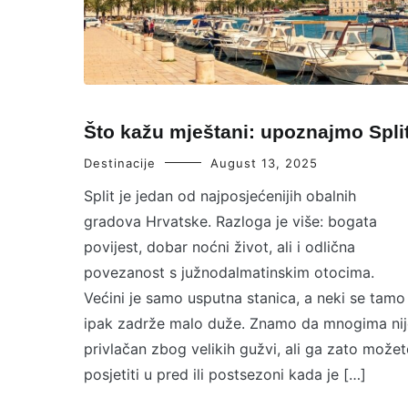
Što kažu mještani: upoznajmo Spli
Destinacije
August 13, 2025
Split je jedan od najposjećenijih obalnih
gradova Hrvatske. Razloga je više: bogata
povijest, dobar noćni život, ali i odlična
povezanost s južnodalmatinskim otocima.
Većini je samo usputna stanica, a neki se tamo
ipak zadrže malo duže. Znamo da mnogima nij
privlačan zbog velikih gužvi, ali ga zato možet
posjetiti u pred ili postsezoni kada je […]