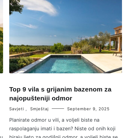
Top 9 vila s grijanim bazenom za
najopušteniji odmor
Savjeti
,
Smještaj
September 9, 2025
Planirate odmor u vili, a voljeli biste na
raspolaganju imati i bazen? Niste od onih koji
du
biraju ljeto za godišnji odmor, a voljeli biste se