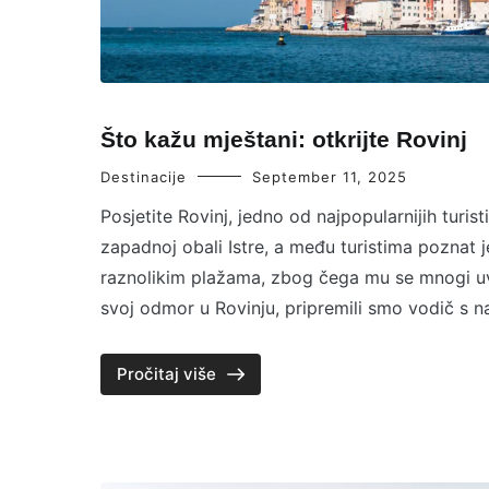
diljem
Hrvatske
Što kažu mještani: otkrijte Rovinj
Destinacije
September 11, 2025
Posjetite Rovinj, jedno od najpopularnijih turist
zapadnoj obali Istre, a među turistima poznat
raznolikim plažama, zbog čega mu se mnogi uvij
svoj odmor u Rovinju, pripremili smo vodič s 
Pročitaj više