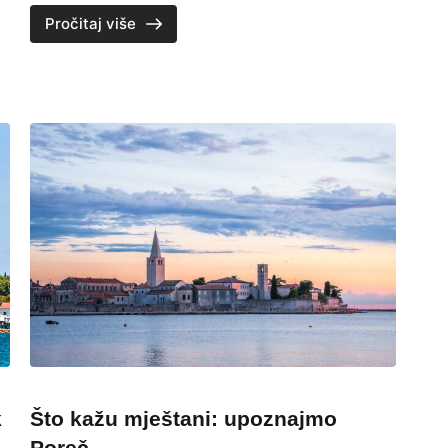
Pročitaj više
k
Što kažu mještani: upoznajmo
Poreč