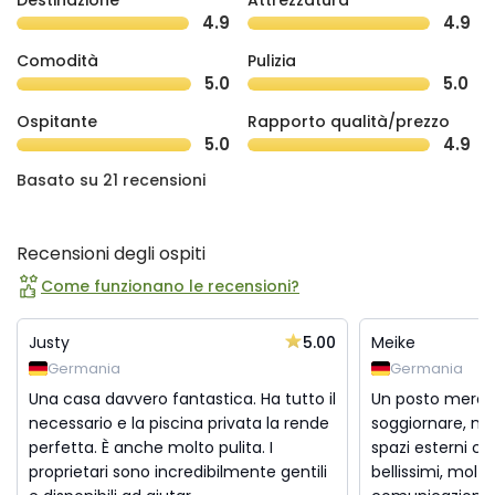
Destinazione
Attrezzatura
4.9
4.9
Comodità
Pulizia
5.0
5.0
Ospitante
Rapporto qualità/prezzo
5.0
4.9
Basato su 21 recensioni
Recensioni degli ospiti
Come funzionano le recensioni?
5.00
Justy
Meike
Germania
Germania
Una casa davvero fantastica. Ha tutto il
Un posto meravi
necessario e la piscina privata la rende
soggiornare, molt
perfetta. È anche molto pulita. I
spazi esterni ch
proprietari sono incredibilmente gentili
bellissimi, molto 