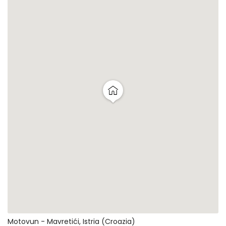
Motovun - Mavretići, Istria (Croazia)