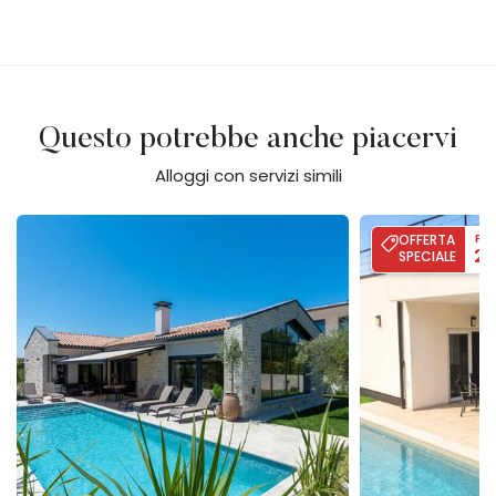
Questo potrebbe anche piacervi
Alloggi con servizi simili
Villa Flores
Villa Palma - Poo
OFFERTA
FIN
2
SPECIALE