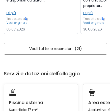
e disponibili ad aiutar...
comunicazione d
proprietar...
Di più
Di più
Tradotto da
Tradotto da
Vedi originale
Vedi originale
05.07.2026
30.06.2026
Vedi tutte le recensioni (21)
Servizi e dotazioni dell'alloggio
Piscina esterna
Area este
2
Superficie: 17 m
Aggiuntivo:
G