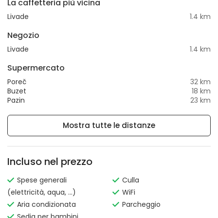
La caffetteria più vicina
Livade
1.4 km
Negozio
Livade
1.4 km
Supermercato
Poreč
32 km
Buzet
18 km
Pazin
23 km
Mostra tutte le distanze
Incluso nel prezzo
Spese generali
Culla
(elettricità, aqua, ...)
WiFi
Aria condizionata
Parcheggio
Sedia per bambini