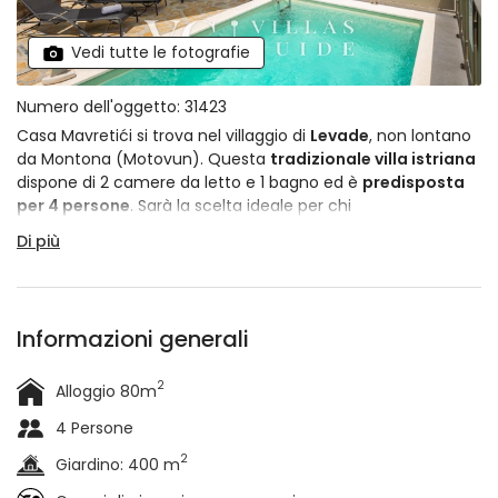
Vedi tutte le fotografie
Numero dell'oggetto: 31423
Casa Mavretići si trova nel villaggio di
Levade
, non lontano
da Montona (Motovun). Questa
tradizionale villa istriana
dispone di 2 camere da letto e 1 bagno ed è
predisposta
per 4 persone
. Sarà la scelta ideale per chi
vuole trascorrere le vacanze nella natura, lontano dal
Di più
trambusto della città.
Informazioni generali
2
Alloggio 80m
4 Persone
2
Giardino: 400 m