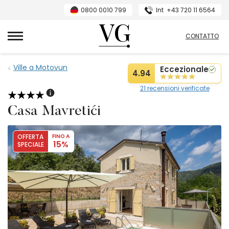
0800 0010 799
Int
+43 720 11 6564
Villas Guide
CONTATTO
Ville a Motovun
Eccezionale
4.94
21 recensioni verificate
Casa Mavretići
OFFERTA
FINO A
15%
SPECIALE