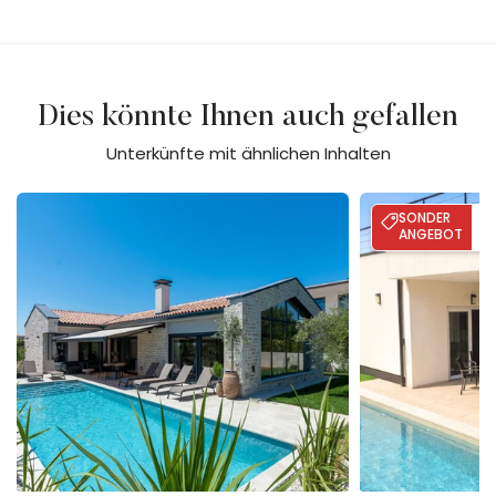
Dies könnte Ihnen auch gefallen
Unterkünfte mit ähnlichen Inhalten
Villa Flores
Villa Palma - Poo
SONDER
BI
2
ANGEBOT