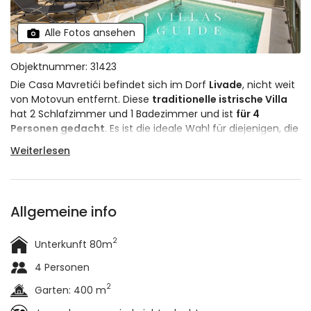
Alle Fotos ansehen
Objektnummer: 31423
Die Casa Mavretići befindet sich im Dorf
Livade
, nicht weit
von Motovun entfernt. Diese
traditionelle istrische Villa
hat 2 Schlafzimmer und 1 Badezimmer und ist
für 4
Personen gedacht
. Es ist die ideale Wahl für diejenigen, die
einen Urlaub in der Natur verbringen möchten, weit weg
Weiterlesen
vom Hektik und Trubel der Stadt.
Allgemeine info
2
Unterkunft 80m
4 Personen
2
Garten: 400 m