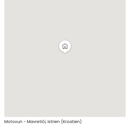
Motovun - Mavretići, Istrien (Kroatien)