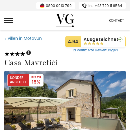
0800 0010 799
Int
+43 720 11 6564
VillasGuide
KONTAKT
Villen in Motovun
Ausgezeichnet
4.94
21 verifizierte Bewertungen
Casa Mavretići
SONDER
BIS ZU
15%
ANGEBOT