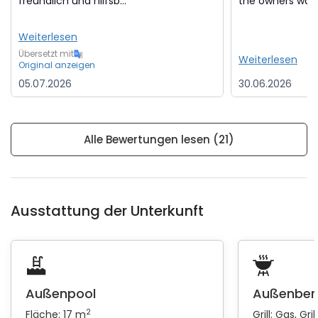
freundlich und hilfsb...
the owners was w
Weiterlesen
Übersetzt mit
Weiterlesen
Original anzeigen
05.07.2026
30.06.2026
Alle Bewertungen lesen (21)
Ausstattung der Unterkunft
Außenpool
Außenber
2
Fläche: 17 m
Grill:
Gas
Gri