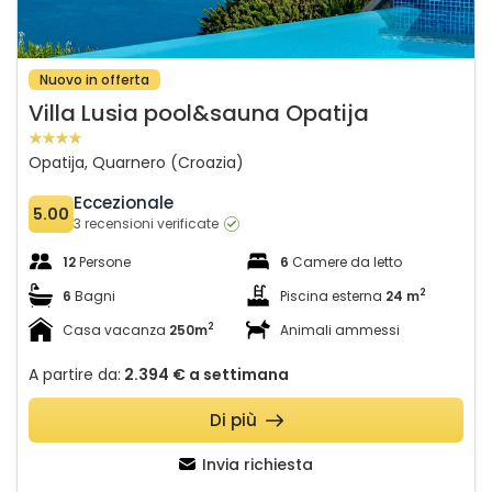
Nuovo in offerta
Villa Lusia pool&sauna Opatija
Opatija, Quarnero (Croazia)
Eccezionale
5.00
3 recensioni verificate
12
Persone
6
Camere da letto
2
6
Bagni
Piscina esterna
24 m
2
Casa vacanza
250m
Animali ammessi
A partire da:
2.394 €
a settimana
Di più
Invia richiesta