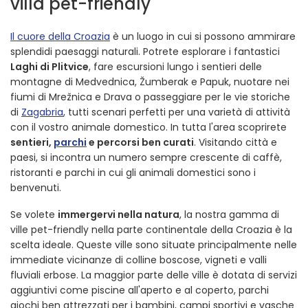
villa pet-friendly
Il cuore della Croazia
è un luogo in cui si possono ammirare
splendidi paesaggi naturali. Potrete esplorare i fantastici
Laghi di Plitvice
, fare escursioni lungo i sentieri delle
montagne di Medvednica, Žumberak e Papuk, nuotare nei
fiumi di Mrežnica e Drava o passeggiare per le vie storiche
di
Zagabria
, tutti scenari perfetti per una varietà di attività
con il vostro animale domestico. In tutta l'area scoprirete
sentieri,
parchi
e percorsi ben curati
. Visitando città e
paesi, si incontra un numero sempre crescente di caffè,
ristoranti e parchi in cui gli animali domestici sono i
benvenuti.
Se volete
immergervi nella natura
, la nostra gamma di
ville pet-friendly nella parte continentale della Croazia è la
scelta ideale. Queste ville sono situate principalmente nelle
immediate vicinanze di colline boscose, vigneti e valli
fluviali erbose. La maggior parte delle ville è dotata di servizi
aggiuntivi come piscine all'aperto e al coperto, parchi
giochi ben attrezzati per i bambini, campi sportivi e vasche