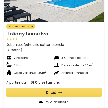
Nuovo in offerta
Holiday home Iva
Sebenico, Dalmazia settentrionale
(Croazia)
7
Persone
3
Camere da letto
2
3
Bagni
Piscina esterna
36 m
2
Casa vacanza
130m
Animali ammessi
A partire da:
1.161 €
a settimana
Di più
Invia richiesta