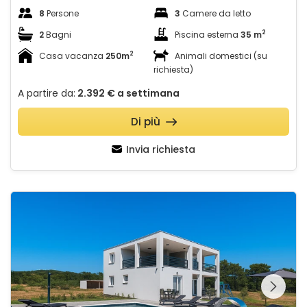
8
Persone
3
Camere da letto
2
2
Bagni
Piscina esterna
35 m
2
Casa vacanza
250m
Animali domestici (su
richiesta)
A partire da:
2.392 €
a settimana
Di più
Invia richiesta
Villa Jani
Guardate l'intera
galleria sulla