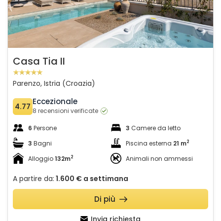
Casa Tia II
Parenzo, Istria (Croazia)
Eccezionale
4.77
8 recensioni verificate
6
Persone
3
Camere da letto
2
3
Bagni
Piscina esterna
21 m
2
Alloggio
132m
Animali non ammessi
A partire da:
1.600 €
a settimana
Di più
Invia richiesta