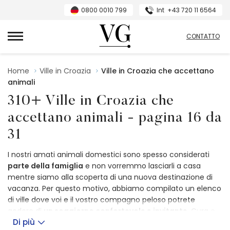
0800 0010 799
Int
+43 720 11 6564
Villas Guide
CONTATTO
Home
Ville in Croazia
Ville in Croazia che accettano
animali
310+ Ville in Croazia che
accettano animali - pagina 16 da
31
I nostri amati animali domestici sono spesso considerati
parte della famiglia
e non vorremmo lasciarli a casa
mentre siamo alla scoperta di una nuova destinazione di
vacanza. Per questo motivo, abbiamo compilato un elenco
di ville dove voi e il vostro compagno peloso potrete
godere di
un soggiorno confortevole e invitante
. Cura e
Di più
relax attendono tutta la famiglia, compreso il vostro amico