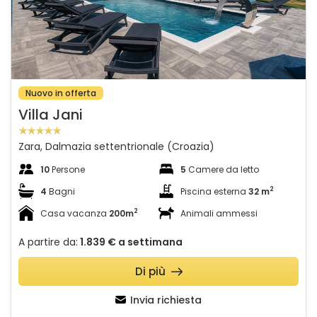
Nuovo in offerta
Villa Jani
Zara, Dalmazia settentrionale (Croazia)
10
Persone
5
Camere da letto
2
4
Bagni
Piscina esterna
32 m
2
Casa vacanza
200m
Animali ammessi
A partire da:
1.839 €
a settimana
Di più
Invia richiesta