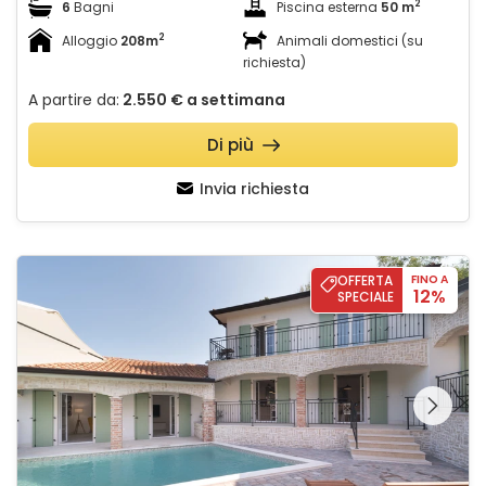
2
6
Bagni
Piscina esterna
50 m
2
Alloggio
208m
Animali domestici (su
richiesta)
A partire da:
2.550 €
a settimana
Di più
Invia richiesta
Casa Flavia
OFFERTA
FINO A
12%
SPECIALE
Guardate l'intera
galleria sulla