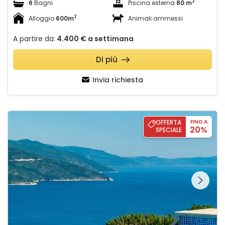
2
6
Bagni
Piscina esterna
80 m
2
Alloggio
600m
Animali ammessi
A partire da:
4.400 €
a settimana
Di più
Invia richiesta
Villa Lusia pool&sauna Opatija
OFFERTA
FINO A
20%
SPECIALE
Guardate l'intera
galleria sulla