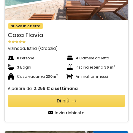
Nuovo in offerta
Casa Flavia
Vižinada, Istria (Croazia)
8
Persone
4
Camere da letto
2
3
Bagni
Piscina esterna
36 m
2
Casa vacanza
230m
Animali ammessi
A partire da:
2.258 €
a settimana
Di più
Invia richiesta