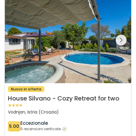
House Silvano - Cozy Retreat for two
Guardate l'intera
galleria sulla
Nuovo in offerta
House Silvano - Cozy Retreat for two
Vodnjan, Istria (Croazia)
Eccezionale
5.00
5 recensioni verificate