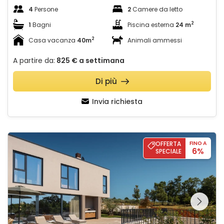
4
Persone
2
Camere da letto
2
1
Bagni
Piscina esterna
24 m
2
Casa vacanza
40m
Animali ammessi
A partire da:
825 €
a settimana
Di più
Invia richiesta
Casa Tia II
OFFERTA
FINO A
6%
SPECIALE
Guardate l'intera
galleria sulla