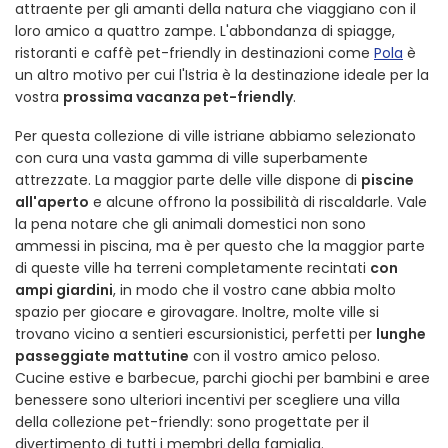
attraente per gli amanti della natura che viaggiano con il
loro amico a quattro zampe. L'abbondanza di spiagge,
ristoranti e caffè pet-friendly in destinazioni come
Pola
è
un altro motivo per cui l'Istria è la destinazione ideale per la
vostra
prossima vacanza pet-friendly
.
Per questa collezione di ville istriane abbiamo selezionato
con cura una vasta gamma di ville superbamente
attrezzate. La maggior parte delle ville dispone di
piscine
all'aperto
e alcune offrono la possibilità di riscaldarle. Vale
la pena notare che gli animali domestici non sono
ammessi in piscina, ma è per questo che la maggior parte
di queste ville ha terreni completamente recintati
con
ampi giardini
, in modo che il vostro cane abbia molto
spazio per giocare e girovagare. Inoltre, molte ville si
trovano vicino a sentieri escursionistici, perfetti per
lunghe
passeggiate mattutine
con il vostro amico peloso.
Cucine estive e barbecue, parchi giochi per bambini e aree
benessere sono ulteriori incentivi per scegliere una villa
della collezione pet-friendly: sono progettate per il
divertimento di tutti i membri della famiglia.