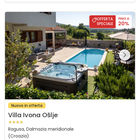
Villa Ivona Ošlje
OFFERTA
FINO A
20%
SPECIALE
Guardate l'intera
galleria sulla
Nuovo in offerta
Villa Ivona Ošlje
Ragusa, Dalmazia meridionale
(Croazia)