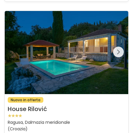
House Rilović
Guardate l'intera
galleria sulla
Nuovo in offerta
House Rilović
Ragusa, Dalmazia meridionale
(Croazia)