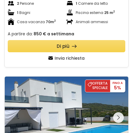
2
Persone
1
Camere da letto
2
1
Bagni
Piscina esterna
25 m
2
Casa vacanza
70m
Animali ammessi
A partire da:
850 €
a settimana
Di più
Invia richiesta
Holiday home Iva
OFFERTA
FINO A
5%
SPECIALE
Guardate l'intera
galleria sulla