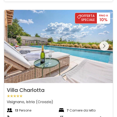
Villa Charlotta
OFFERTA
FINO A
10%
SPECIALE
Guardate l'intera
galleria sulla
Villa Charlotta
Visignano, Istria (Croazia)
13
Persone
7
Camere da letto