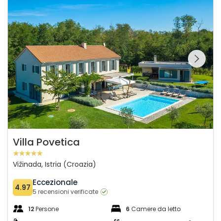
Guardate l'intera
galleria sulla
Villa Povetica
Vižinada, Istria (Croazia)
Eccezionale
4.97
5 recensioni verificate
12
Persone
6
Camere da letto