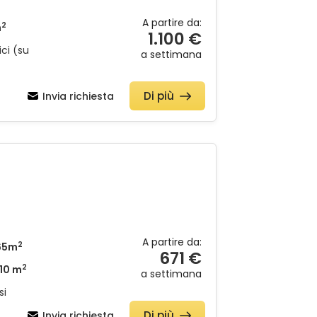
A partire da:
2
m
1.100 €
ci (su
a settimana
Di più
Invia richiesta
A partire da:
2
65m
671 €
2
10 m
a settimana
si
Di più
Invia richiesta