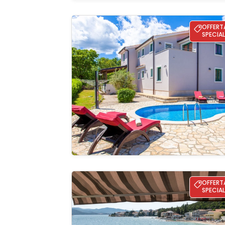
Villa Tara with a beautiful heated pool
OFFERT
SPECIAL
Guardate 
galleria
Apartman Dubravka
OFFERT
SPECIAL