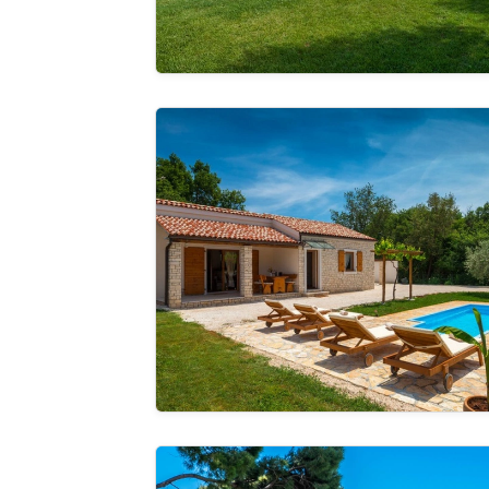
Villa Bilen
Guardate 
galleria
Villa Pantovcak with stunning views