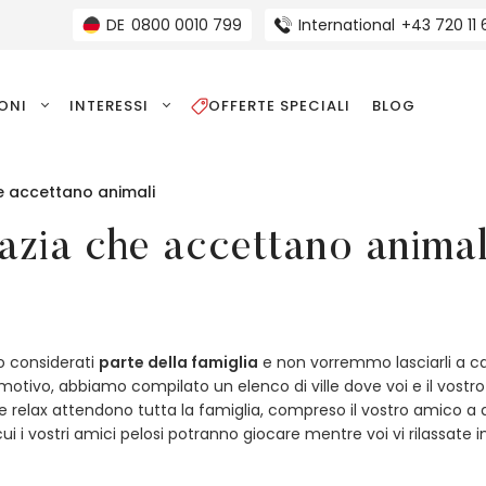
DE
0800 0010 799
International
+43 720 11
IONI
INTERESSI
OFFERTE SPECIALI
BLOG
he accettano animali
azia che accettano animal
o considerati
parte della famiglia
e non vorremmo lasciarli a c
motivo, abbiamo compilato un elenco di ville dove voi e il vos
 e relax attendono tutta la famiglia, compreso il vostro amico a q
cui i vostri amici pelosi potranno giocare mentre voi vi rilassate in