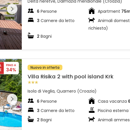
Delta neretve, Dalmazia meridionale (Croazia)
l'intera
 sulla
6
Persone
Apartment
75
3
Camere da letto
Animali domesti
richiesta)
2
Bagni
A
FINO A
Nuovo in offerta
34%
E
Villa Risika 2 with pool island Krk
Isola di Veglia, Quarnero (Croazia)
l'intera
 sulla
6
Persone
Casa vacanza
3
Camere da letto
Piscina esterna
2
Bagni
Animali ammes