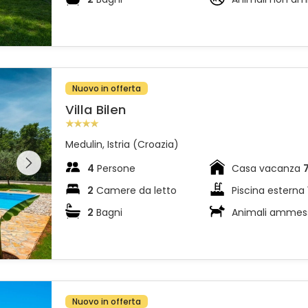
Nuovo in offerta
Villa Bilen
Medulin, Istria (Croazia)
l'intera
 sulla
4
Persone
Casa vacanza
2
Camere da letto
Piscina esterna
2
Bagni
Animali ammes
Nuovo in offerta