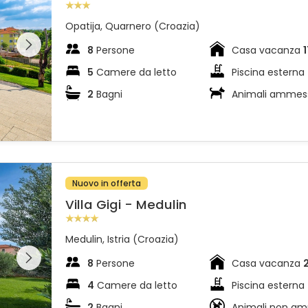
Opatija, Quarnero (Croazia)
l'intera
 sulla
8
Persone
Casa vacanza
5
Camere da letto
Piscina esterna
2
Bagni
Animali ammes
Nuovo in offerta
Villa Gigi - Medulin
Medulin, Istria (Croazia)
l'intera
 sulla
8
Persone
Casa vacanza
4
Camere da letto
Piscina esterna
2
Bagni
Animali non a