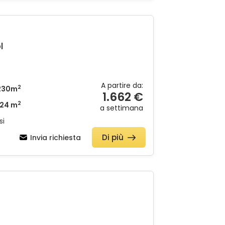
l
A partire da:
2
230m
1.662 €
2
24 m
a settimana
si
Di più
Invia richiesta