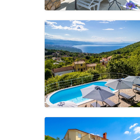
Villa Simic with pool and Kvarner view
Guardate 
galleria
Villa Wally with outdoor pool