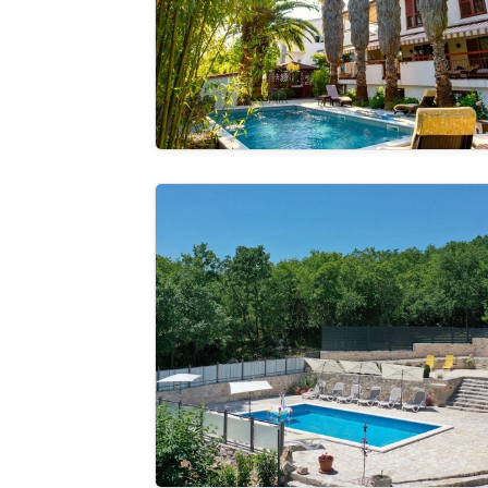
Holiday Home Stari Dom Ivkošić
Guardate 
galleria