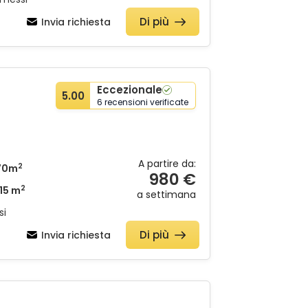
Di più
Invia richiesta
Eccezionale
5.00
6 recensioni verificate
A partire da:
2
70m
980 €
2
15 m
a settimana
si
Di più
Invia richiesta