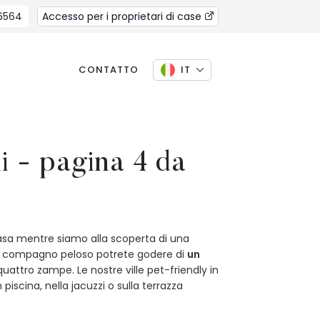
 6564
Accesso per i proprietari di case
CONTATTO
IT
i - pagina 4 da
asa mentre siamo alla scoperta di una
tro compagno peloso potrete godere di
un
uattro zampe. Le nostre ville pet-friendly in
 piscina, nella jacuzzi o sulla terrazza