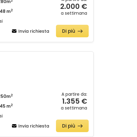
2
280m
2.000 €
2
48 m
a settimana
si
Di più
Invia richiesta
A partire da:
2
250m
1.355 €
2
45 m
a settimana
si
Di più
Invia richiesta