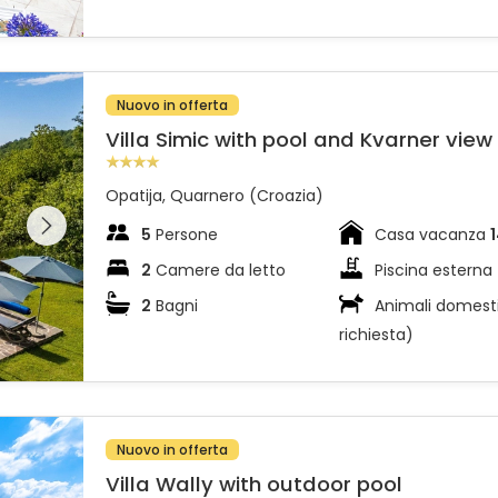
Nuovo in offerta
Villa Simic with pool and Kvarner view
Opatija, Quarnero (Croazia)
l'intera
 sulla
5
Persone
Casa vacanza
2
Camere da letto
Piscina esterna
2
Bagni
Animali domesti
richiesta)
Nuovo in offerta
Villa Wally with outdoor pool