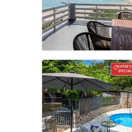
Guardate 
galleria
Villa Risika 2 with pool island Krk
OFFERT
SPECIAL
Guardate 
galleria