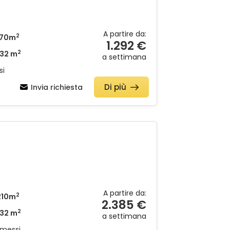
A partire da:
2
170m
1.292 €
2
32 m
a settimana
si
Di più
Invia richiesta
A partire da:
2
210m
2.385 €
2
32 m
a settimana
mmessi