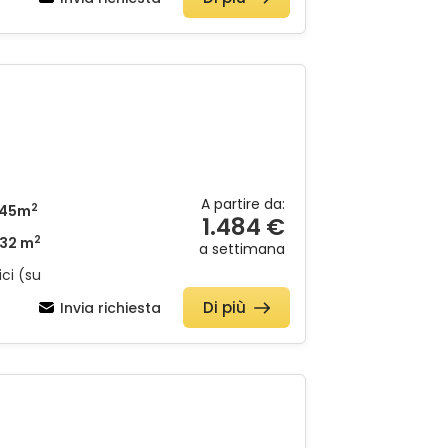
A partire da:
2
145m
1.484 €
2
32 m
a settimana
ci (su
Di più
Invia richiesta