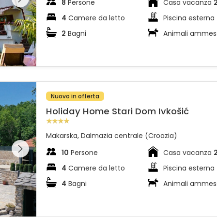
8
Persone
Casa vacanza
4
Camere da letto
Piscina esterna
2
Bagni
Animali ammes
Nuovo in offerta
Holiday Home Stari Dom Ivkošić
Makarska, Dalmazia centrale (Croazia)
l'intera
 sulla
10
Persone
Casa vacanza
4
Camere da letto
Piscina esterna
4
Bagni
Animali ammes