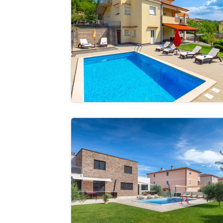
Guardate 
galleria
Villa Gigi - Medulin
Guardate 
galleria