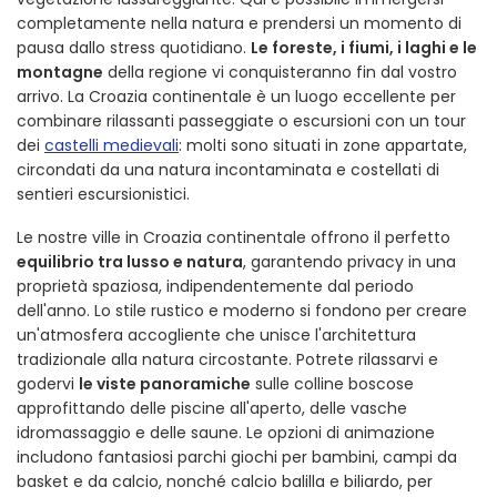
completamente nella natura e prendersi un momento di
pausa dallo stress quotidiano.
Le foreste, i fiumi, i laghi e le
montagne
della regione vi conquisteranno fin dal vostro
arrivo. La Croazia continentale è un luogo eccellente per
combinare rilassanti passeggiate o escursioni con un tour
dei
castelli medievali
: molti sono situati in zone appartate,
circondati da una natura incontaminata e costellati di
sentieri escursionistici.
Le nostre ville in Croazia continentale offrono il perfetto
equilibrio tra lusso e natura
, garantendo privacy in una
proprietà spaziosa, indipendentemente dal periodo
dell'anno. Lo stile rustico e moderno si fondono per creare
un'atmosfera accogliente che unisce l'architettura
tradizionale alla natura circostante. Potrete rilassarvi e
godervi
le viste panoramiche
sulle colline boscose
approfittando delle piscine all'aperto, delle vasche
idromassaggio e delle saune. Le opzioni di animazione
includono fantasiosi parchi giochi per bambini, campi da
basket e da calcio, nonché calcio balilla e biliardo, per