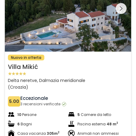
Guardate l'intera
galleria sulla
Nuovo in offerta
Villa Mikić
Delta neretve, Dalmazia meridionale
(Croazia)
Eccezionale
5.00
3 recensioni verificate
10
Persone
5
Camere da letto
2
6
Bagni
Piscina esterna
48 m
2
Casa vacanza
305m
Animali non ammessi