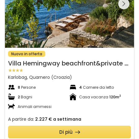
galleria sulla
Nuovo in offerta
V
illa Hemingway beachfront&private sundeck
Karlobag, Quarnero (Croazia)
8
Persone
4
Camere da letto
2
2
Bagni
Casa vacanza
120m
Animali ammessi
A partire da:
2.227 €
a settimana
Di più