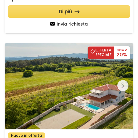
Di più
Invia richiesta
Villa Corsa
OFFERTA
FINO A
20%
SPECIALE
Guardate l'intera
galleria sulla
Nuovo in offerta