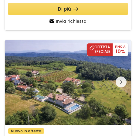
Di più
Invia richiesta
Villa Melnica
OFFERTA
FINO A
10%
SPECIALE
Guardate l'intera
galleria sulla
Nuovo in offerta