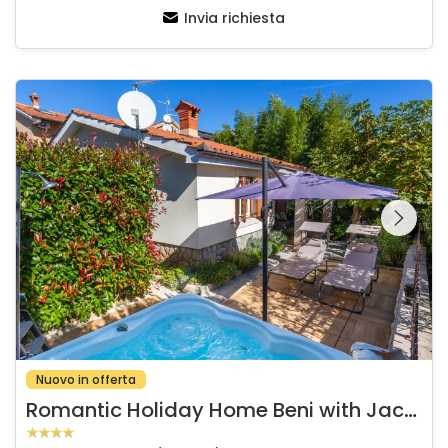
Invia richiesta
Romantic Holiday Home Beni with Jacuzzi
Guardate l'intera
galleria sulla
Nuovo in offerta
R
omantic Holiday Home Beni with Jacuzzi