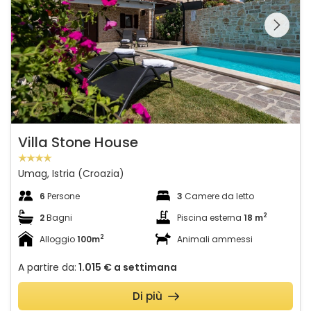
Guardate l'intera
galleria sulla
Villa Stone House
Umag, Istria (Croazia)
6
Persone
3
Camere da letto
2
2
Bagni
Piscina esterna
18 m
2
Alloggio
100m
Animali ammessi
A partire da:
1.015 €
a settimana
Di più