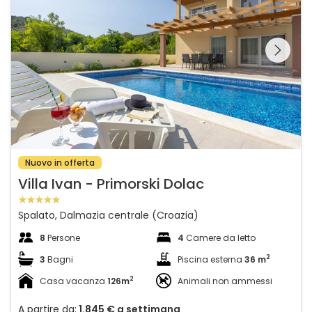
Guardate l'intera
galleria sulla
Nuovo in offerta
Villa Ivan - Primorski Dolac
Spalato, Dalmazia centrale (Croazia)
8
Persone
4
Camere da letto
2
3
Bagni
Piscina esterna
36 m
2
Casa vacanza
126m
Animali non ammessi
A partire da:
1.845 €
a settimana