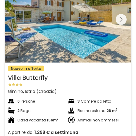
Guardate l'intera
galleria sulla
Nuovo in offerta
Villa Butterfly
Gimino, Istria (Croazia)
6
Persone
3
Camere da letto
2
2
Bagni
Piscina esterna
26 m
2
Casa vacanza
156m
Animali non ammessi
A partire da:
1.298 €
a settimana