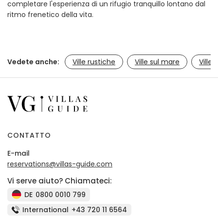
completare l'esperienza di un rifugio tranquillo lontano dal
ritmo frenetico della vita.
Vedete anche:
Ville rustiche
Ville sul mare
Ville 
CONTATTO
E-mail
reservations@villas-guide.com
Vi serve aiuto? Chiamateci:
DE
0800 0010 799
International
+43 720 11 6564