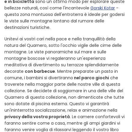
e in bicicletta
sono un ottimo modo per esplorare queste
bellezze naturali, così come l'incantevole
Gorski Kotar
-
questa zona montuosa dell'entroterra è ideale per godersi
le viste sulle montagne lontano dal rumore delle
destinazioni turistiche.
Unitevi ai vostri cari nella pace e nella tranquillità della
natura del Quarnero, sotto l'occhio vigile delle cime delle
montagne. Le viste panoramiche sul mare e sulle
montagne boscose vi regaleranno un'esperienza
meditativa di divertimento su terrazze splendidamente
decorate
con barbecue
. Mentre preparate un pasto in
comune, i bambini si divertiranno
nel parco giochi
che
troverete nella maggior parte delle nostre ville di questa
collezione. Se decidete di soggiornare in una delle ville del
Quarnero di questa collezione, non dimenticate che tutte
sono dotate di piscina esterna. Questo vi garantirà
un'ininterrotta socializzazione, relax e animazione nella
privacy della vostra proprietà
. Le camere confortevoli vi
faranno sentire come a casa, mentre gli ampi giardini vi
faranno venire voglia di rilassarvi leggendo il vostro libro