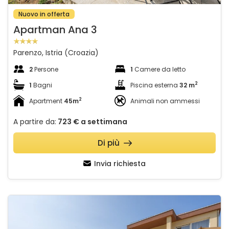
Nuovo in offerta
Apartman Ana 3
Parenzo, Istria (Croazia)
2
Persone
1
Camere da letto
2
1
Bagni
Piscina esterna
32 m
2
Apartment
45m
Animali non ammessi
A partire da:
723 €
a settimana
Di più
Invia richiesta
Villa Ivan - Primorski Dolac