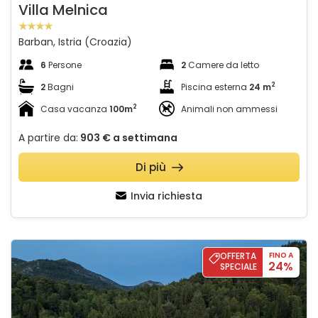
Villa Melnica
Barban, Istria (Croazia)
6
Persone
2
Camere da letto
2
2
Bagni
Piscina esterna
24 m
2
Casa vacanza
100m
Animali non ammessi
A partire da:
903 €
a settimana
Di più
Invia richiesta
Villa Mikić
OFFERTA
FINO A
24%
SPECIALE