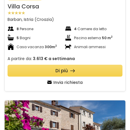
Villa Corsa
Barban, Istria (Croazia)
8
Persone
4
Camere da letto
2
5
Bagni
Piscina esterna
50 m
2
Casa vacanza
300m
Animali ammessi
A partire da:
3.613 €
a settimana
Di più
Invia richiesta
Villa Stone House