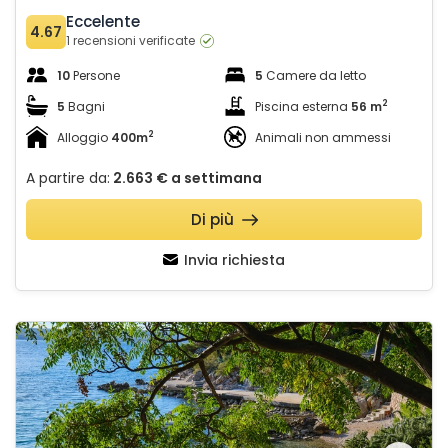
Eccelente
4.67
1 recensioni verificate
10
Persone
5
Camere da letto
2
5
Bagni
Piscina esterna
56 m
2
Alloggio
400m
Animali non ammessi
A partire da:
2.663 €
a settimana
Di più
Invia richiesta
Villa Hemingway beachfront&private sundeck
Guardate l'intera