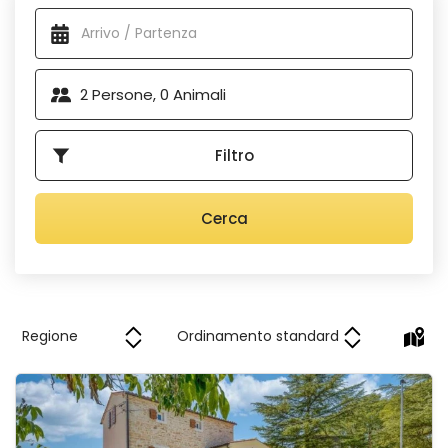
Alloggi disponibili
Scegliete la vostra posizione ideale: dalle colline istriane e i
pendii del Quarnero sotto l'occhio vigile delle cime, agli
insediamenti insulari in Dalmazia e ai villaggi di vigneti
nell'entroterra. Le nostre ville sono nascoste
in angoli
2
Persone,
0
Animali
tranquilli della Croazia
e sono dotate di piscine esterne,
spesso riscaldate, e di lussuose aree prendisole. Si può
godere della natura circostante da terrazze coperte, aree
Filtro
lounge e cucine estive con barbecue, perfette per
trascorrere del tempo di qualità con i propri cari. Gli interni
sono
spaziosi e moderni
, con saune, sale giochi e strutture
Cerca
per il tempo libero, mentre i parchi giochi per bambini
spesso includono altalene, scivoli e trampolini.
Villa Butterfly