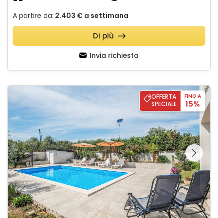
A partire da:
2.403 €
a settimana
Di più
Invia richiesta
Apartman Ana 3
OFFERTA
FINO A
15%
SPECIALE
Guardate l'intera
galleria sulla