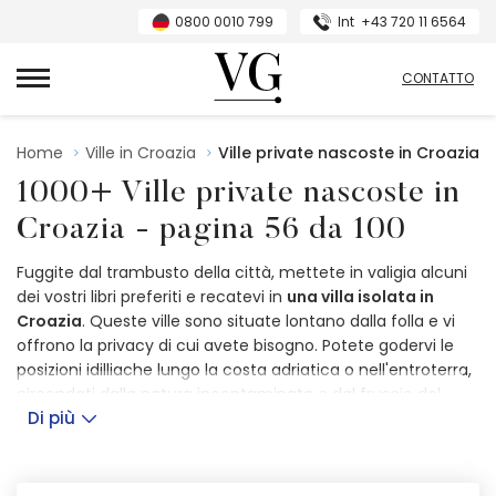
0800 0010 799
Int
+43 720 11 6564
Villas Guide
CONTATTO
Home
Ville in Croazia
Ville private nascoste in Croazia
1000+ Ville private nascoste in
Croazia - pagina 56 da 100
Fuggite dal trambusto della città, mettete in valigia alcuni
dei vostri libri preferiti e recatevi in
una villa isolata in
Croazia
. Queste ville sono situate lontano dalla folla e vi
offrono la privacy di cui avete bisogno. Potete godervi le
posizioni idilliache lungo la costa adriatica o nell'entroterra,
circondati dalla natura incontaminata e dal fruscio del
Di più
vento. Sentite la libertà di fuggire dallo stress della vita
quotidiana e rilassatevi sulla terrazza soleggiata mentre il
tempo rallenta.