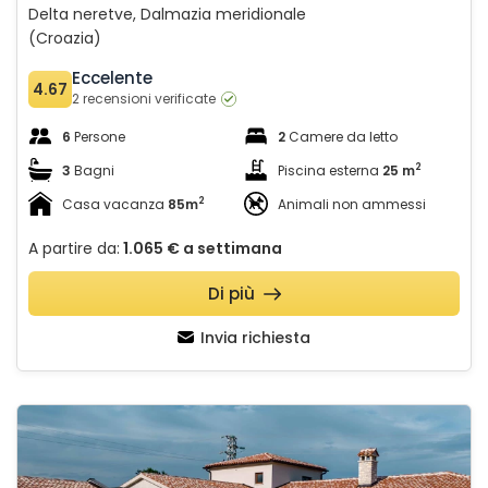
Delta neretve, Dalmazia meridionale
(Croazia)
Eccelente
4.67
2 recensioni verificate
6
Persone
2
Camere da letto
2
3
Bagni
Piscina esterna
25 m
2
Casa vacanza
85m
Animali non ammessi
A partire da:
1.065 €
a settimana
Di più
Invia richiesta
Villa Lere