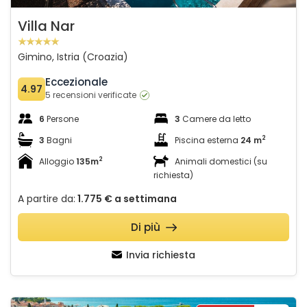
Villa Nar
Gimino, Istria (Croazia)
Eccezionale
4.97
5 recensioni verificate
6
Persone
3
Camere da letto
2
3
Bagni
Piscina esterna
24 m
2
Alloggio
135m
Animali domestici (su
richiesta)
A partire da:
1.775 €
a settimana
Di più
Invia richiesta
Villa Ketty