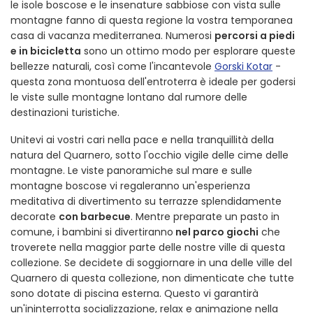
le isole boscose e le insenature sabbiose con vista sulle
montagne fanno di questa regione la vostra temporanea
casa di vacanza mediterranea. Numerosi
percorsi a piedi
e in bicicletta
sono un ottimo modo per esplorare queste
bellezze naturali, così come l'incantevole
Gorski Kotar
-
questa zona montuosa dell'entroterra è ideale per godersi
le viste sulle montagne lontano dal rumore delle
destinazioni turistiche.
Unitevi ai vostri cari nella pace e nella tranquillità della
natura del Quarnero, sotto l'occhio vigile delle cime delle
montagne. Le viste panoramiche sul mare e sulle
montagne boscose vi regaleranno un'esperienza
meditativa di divertimento su terrazze splendidamente
decorate
con barbecue
. Mentre preparate un pasto in
comune, i bambini si divertiranno
nel parco giochi
che
troverete nella maggior parte delle nostre ville di questa
collezione. Se decidete di soggiornare in una delle ville del
Quarnero di questa collezione, non dimenticate che tutte
sono dotate di piscina esterna. Questo vi garantirà
un'ininterrotta socializzazione, relax e animazione nella