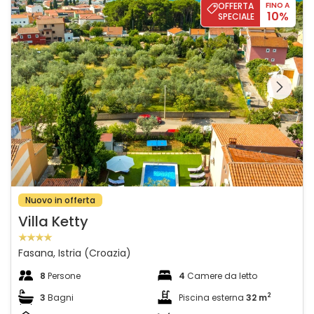
OFFERTA
FINO A
10%
SPECIALE
Guardate l'intera
galleria sulla
Nuovo in offerta
Villa Ketty
Fasana, Istria (Croazia)
8
Persone
4
Camere da letto
2
3
Bagni
Piscina esterna
32 m