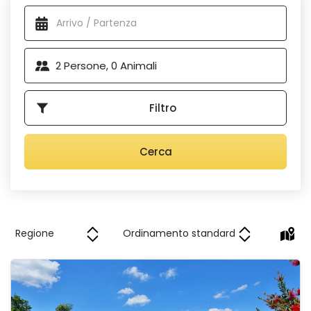
Alloggi disponibili
Scegliete la vostra posizione ideale: dalle colline istriane e i
pendii del Quarnero sotto l'occhio vigile delle cime, agli
insediamenti insulari in Dalmazia e ai villaggi di vigneti
nell'entroterra. Le nostre ville sono nascoste
in angoli
2
Persone,
0
Animali
tranquilli della Croazia
e sono dotate di piscine esterne,
spesso riscaldate, e di lussuose aree prendisole. Si può
godere della natura circostante da terrazze coperte, aree
Filtro
lounge e cucine estive con barbecue, perfette per
trascorrere del tempo di qualità con i propri cari. Gli interni
sono
spaziosi e moderni
, con saune, sale giochi e strutture
Cerca
per il tempo libero, mentre i parchi giochi per bambini
spesso includono altalene, scivoli e trampolini.
Villa Omo