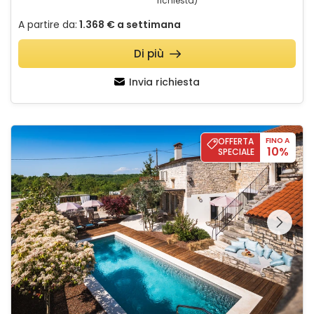
richiesta)
A partire da:
1.368 €
a settimana
Di più
Invia richiesta
Villa Nar
OFFERTA
FINO A
10%
SPECIALE
Guardate l'intera
galleria sulla