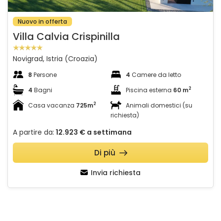
Nuovo in offerta
Villa Calvia Crispinilla
Novigrad, Istria (Croazia)
8
Persone
4
Camere da letto
2
4
Bagni
Piscina esterna
60 m
2
Casa vacanza
725m
Animali domestici (su
richiesta)
A partire da:
12.923 €
a settimana
Di più
Invia richiesta