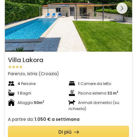
Guardate l'intera
galleria sulla
Villa Lakora
Parenzo, Istria (Croazia)
4
Persone
1
Camere da letto
2
1
Bagni
Piscina esterna
32 m
2
Alloggio
50m
Animali domestici (su
richiesta)
A partire da:
1.050 €
a settimana
Di più