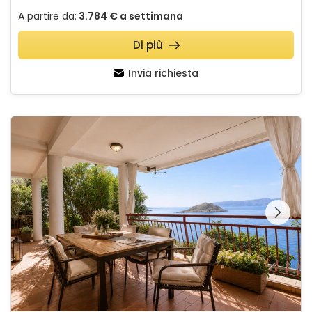
A partire da:
3.784 €
a settimana
Di più
Invia richiesta
Melone Apartman 3 Senj Sveti Juraj
Guardate l'intera
galleria sulla