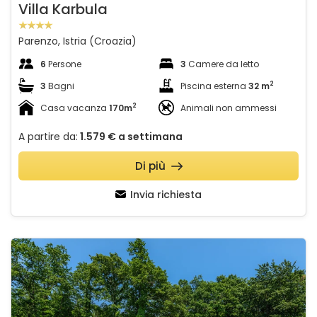
Villa Karbula
Parenzo, Istria (Croazia)
6
Persone
3
Camere da letto
2
3
Bagni
Piscina esterna
32 m
2
Casa vacanza
170m
Animali non ammessi
A partire da:
1.579 €
a settimana
Di più
Invia richiesta
Villa Lakora