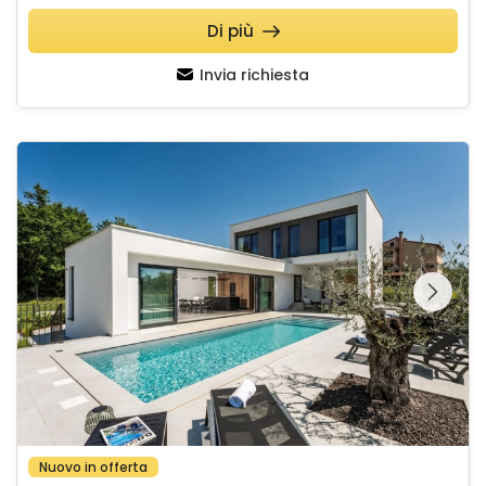
Di più
Invia richiesta
Villa Karbula
Guardate l'intera
galleria sulla
Nuovo in offerta