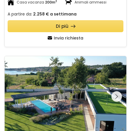
2
Casa vacanza
200m
Animali ammessi
A partire da:
2.258 €
a settimana
Di più
Invia richiesta
Villa Calvia Crispinilla
Guardate l'intera
galleria sulla