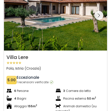
Guardate l'intera
galleria sulla
Villa Lere
Pola, Istria (Croazia)
Eccezionale
5.00
1 recensioni verificate
6
Persone
3
Camere da letto
2
4
Bagni
Piscina esterna
50 m
2
Alloggio
155m
Animali domestici (su