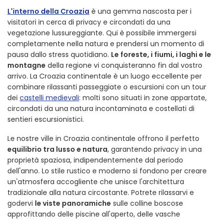
L'interno della Croazia
è una gemma nascosta per i
visitatori in cerca di privacy e circondati da una
vegetazione lussureggiante. Qui è possibile immergersi
completamente nella natura e prendersi un momento di
pausa dallo stress quotidiano.
Le foreste, i fiumi, i laghi e le
montagne
della regione vi conquisteranno fin dal vostro
arrivo. La Croazia continentale è un luogo eccellente per
combinare rilassanti passeggiate o escursioni con un tour
dei
castelli medievali
: molti sono situati in zone appartate,
circondati da una natura incontaminata e costellati di
sentieri escursionistici.
Le nostre ville in Croazia continentale offrono il perfetto
equilibrio tra lusso e natura
, garantendo privacy in una
proprietà spaziosa, indipendentemente dal periodo
dell'anno. Lo stile rustico e moderno si fondono per creare
un'atmosfera accogliente che unisce l'architettura
tradizionale alla natura circostante. Potrete rilassarvi e
godervi
le viste panoramiche
sulle colline boscose
approfittando delle piscine all'aperto, delle vasche