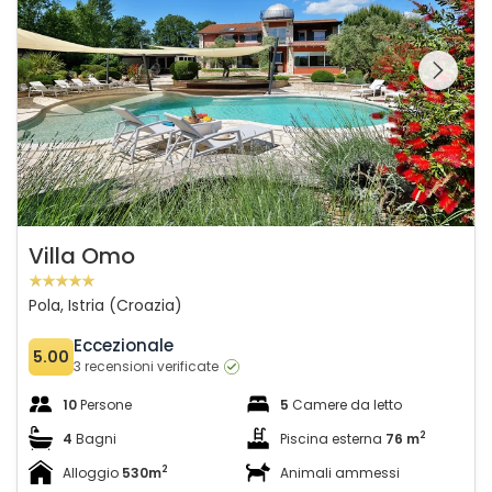
Guardate l'intera
galleria sulla
Villa Omo
Pola, Istria (Croazia)
Eccezionale
5.00
3 recensioni verificate
10
Persone
5
Camere da letto
2
4
Bagni
Piscina esterna
76 m
2
Alloggio
530m
Animali ammessi