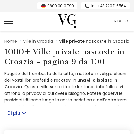
0800 0010 799
Int
+43 720 11 6564
Villas Guide
CONTATTO
Home
Ville in Croazia
Ville private nascoste in Croazia
1000+ Ville private nascoste in
Croazia - pagina 9 da 100
Fuggite dal trambusto della città, mettete in valigia alcuni
dei vostri libri preferiti e recatevi in
una villa isolata in
Croazia
. Queste ville sono situate lontano dalla folla e vi
offrono la privacy di cui avete bisogno. Potete godervi le
posizioni idilliache lungo la costa adriatica o nell'entroterra,
circondati dalla natura incontaminata e dal fruscio del
Di più
vento. Sentite la libertà di fuggire dallo stress della vita
quotidiana e rilassatevi sulla terrazza soleggiata mentre il
tempo rallenta.