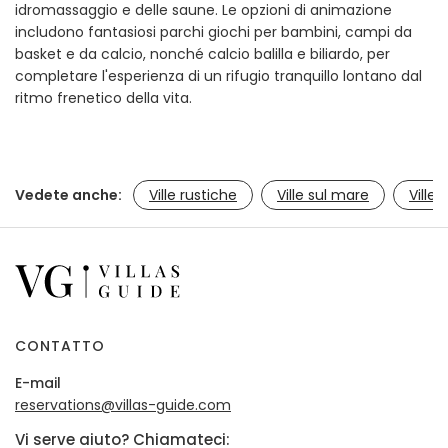
idromassaggio e delle saune. Le opzioni di animazione
includono fantasiosi parchi giochi per bambini, campi da
basket e da calcio, nonché calcio balilla e biliardo, per
completare l'esperienza di un rifugio tranquillo lontano dal
ritmo frenetico della vita.
Vedete anche:
Ville rustiche
Ville sul mare
Ville 
CONTATTO
E-mail
reservations@villas-guide.com
Vi serve aiuto? Chiamateci: