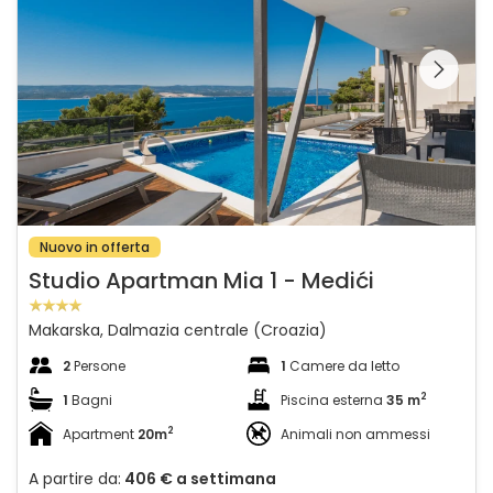
Guardate l'intera
galleria sulla
Nuovo in offerta
Studio Apartman Mia 1 - Medići
Makarska, Dalmazia centrale (Croazia)
2
Persone
1
Camere da letto
2
1
Bagni
Piscina esterna
35 m
2
Apartment
20m
Animali non ammessi
A partire da:
406 €
a settimana