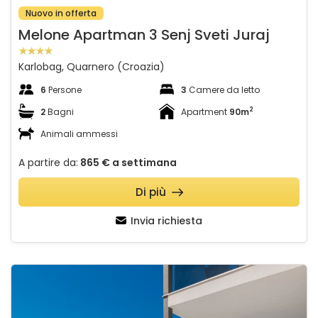
Nuovo in offerta
Melone Apartman 3 Senj Sveti Juraj
Karlobag, Quarnero (Croazia)
6
Persone
3
Camere da letto
2
2
Bagni
Apartment
90m
Animali ammessi
A partire da:
865 €
a settimana
Di più
Invia richiesta
Studio Apartman Mia 1 - Medići