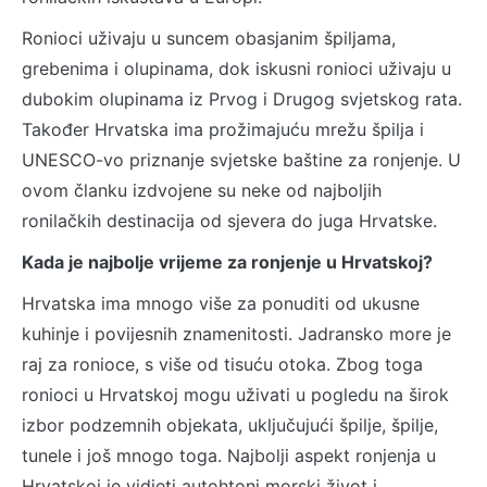
Ronioci uživaju u suncem obasjanim špiljama,
grebenima i olupinama, dok iskusni ronioci uživaju u
dubokim olupinama iz Prvog i Drugog svjetskog rata.
Također Hrvatska ima prožimajuću mrežu špilja i
UNESCO-vo priznanje svjetske baštine za ronjenje. U
ovom članku izdvojene su neke od najboljih
ronilačkih destinacija od sjevera do juga Hrvatske.
Kada je najbolje vrijeme za ronjenje u Hrvatskoj?
Hrvatska ima mnogo više za ponuditi od ukusne
kuhinje i povijesnih znamenitosti. Jadransko more je
raj za ronioce, s više od tisuću otoka. Zbog toga
ronioci u Hrvatskoj mogu uživati u pogledu na širok
izbor podzemnih objekata, uključujući špilje, špilje,
tunele i još mnogo toga. Najbolji aspekt ronjenja u
Hrvatskoj je vidjeti autohtoni morski život i