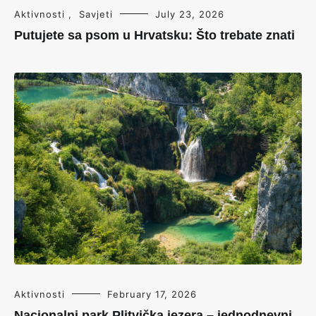
Aktivnosti
,
Savjeti
July 23, 2026
Putujete sa psom u Hrvatsku: Što trebate znati
Aktivnosti
February 17, 2026
Nacionalni park Plitvička jezera – jednodnevni