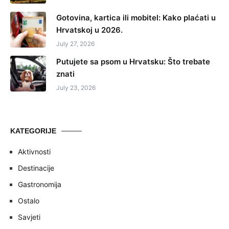
Gotovina, kartica ili mobitel: Kako plaćati u
Hrvatskoj u 2026.
July 27, 2026
Putujete sa psom u Hrvatsku: Što trebate
znati
July 23, 2026
KATEGORIJE
Aktivnosti
Destinacije
Gastronomija
Ostalo
Savjeti