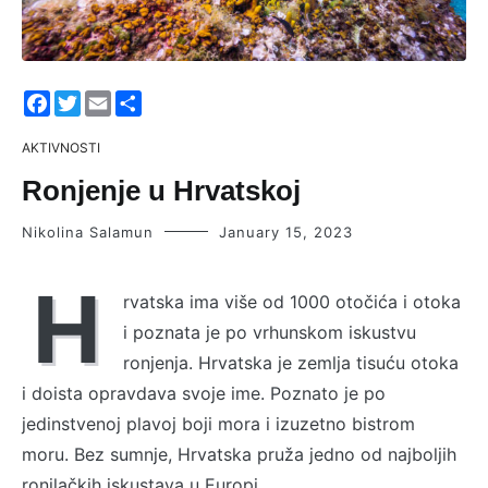
Facebook
Twitter
Email
Share
AKTIVNOSTI
Ronjenje u Hrvatskoj
Nikolina Salamun
January 15, 2023
H
rvatska ima više od 1000 otočića i otoka
i poznata je po vrhunskom iskustvu
ronjenja. Hrvatska je zemlja tisuću otoka
i doista opravdava svoje ime. Poznato je po
jedinstvenoj plavoj boji mora i izuzetno bistrom
moru. Bez sumnje, Hrvatska pruža jedno od najboljih
ronilačkih iskustava u Europi.