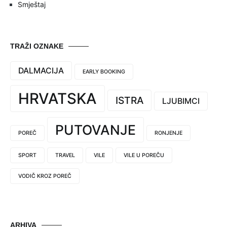
Smještaj
TRAŽI OZNAKE
DALMACIJA
EARLY BOOKING
HRVATSKA
ISTRA
LJUBIMCI
PUTOVANJE
POREČ
RONJENJE
SPORT
TRAVEL
VILE
VILE U POREČU
VODIČ KROZ POREČ
ARHIVA