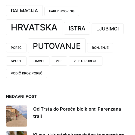
DALMACIJA
EARLY BOOKING
HRVATSKA
ISTRA
LJUBIMCI
PUTOVANJE
POREČ
RONJENJE
SPORT
TRAVEL
VILE
VILE U POREČU
VODIČ KROZ POREČ
NEDAVNI POST
Od Trsta do Poreča biciklom: Parenzana
trail
Klima u Hrvatskoj: prosječne temperature