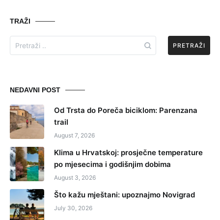
TRAŽI
Search
for:
NEDAVNI POST
Od Trsta do Poreča biciklom: Parenzana
trail
August 7, 2026
Klima u Hrvatskoj: prosječne temperature
po mjesecima i godišnjim dobima
August 3, 2026
Što kažu mještani: upoznajmo Novigrad
July 30, 2026