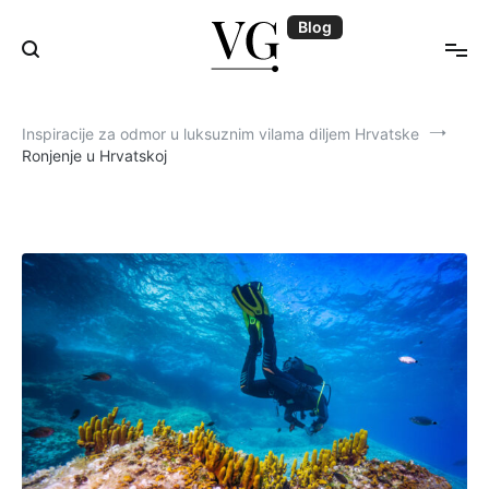
Skip
Blog
to
content
Blog | VillasGuide
Inspiracije za odmor u luksuznim vilama diljem Hrvatske
Ronjenje u Hrvatskoj