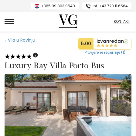
+385 99 803 9540
Int
+43 720 11 6564
VillasGuide
KONTAKT
Vila u Rovinju
Izvanredan
5.00
Provjerene recenzije (1)
Luxury Bay Villa Porto Bus