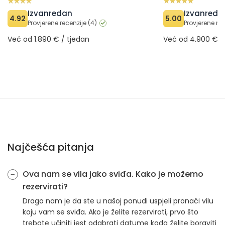
Izvanredan
Izvanreda
4.92
5.00
Provjerene recenzije (4)
Provjerene re
Već od 1.890 € / tjedan
Već od 4.900 € /
Najčešća pitanja
Ova nam se vila jako sviđa. Kako je možemo
rezervirati?
Drago nam je da ste u našoj ponudi uspjeli pronaći vilu
koju vam se sviđa. Ako je želite rezervirati, prvo što
trebate učiniti jest odabrati datume kada želite boraviti