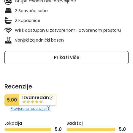
Grupe mladih nisu dozvoljene
2 Spavaće sobe
2 Kupaonice
WiFi: dostupan u zatvorenom i otvorenom prostoru
Vanjski zajednički bazen
Prikaži više
Recenzije
Izvanredan
5.00
Provjerene recenzije (1)
Lokacija
Sadržaj
5.0
5.0