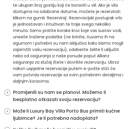
te ukupan broj gostiju koji će boraviti u vili. Ako je vila
dostupna na odabrane datume, možete je rezervirati
klikom na gumb ‘Rezerviraj’. Rezervacijski postupak vrlo
je jednostavan i intuitivan te traje svega nekoliko
minuta. Samo pratite korake kroz koje vas sustav vodi,
unesite tražene podatke (ne brinite, čuvamo ih na
sigurnom i potrebni su nam isključivo kako bismo mogli
zajamčiti vašu rezervaciju), odaberite želite li uključiti
neka od osiguranja iz naše ponude poput Allianz
osiguranja za slučaj štete i dovršite rezervaciju. Ubrzo
nakon uspješne rezervacije putem e-pošte stići će
vam potvrda rezervacije sa svim potrebnim detaljima i
daljnjim koracima.
Promijenili su nam se planovi. Možemo li
besplatno otkazati svoju rezervaciju?
Može li Luxury Bay Villa Porto Bus primiti kućne
ljubimce? Je li potrebna nadoplata?