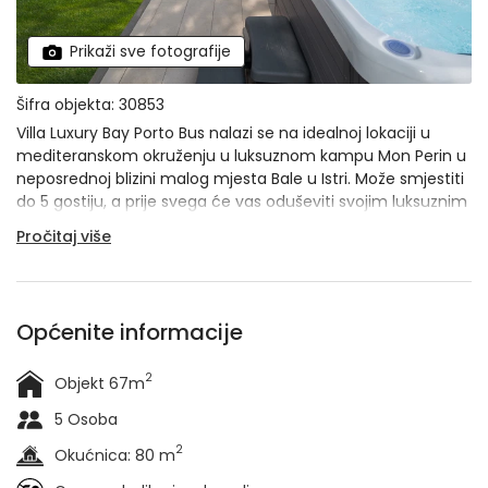
Prikaži sve fotografije
Šifra objekta: 30853
Villa Luxury Bay Porto Bus nalazi se na idealnoj lokaciji u
mediteranskom okruženju u luksuznom kampu Mon Perin u
neposrednoj blizini malog mjesta Bale u Istri. Može smjestiti
do 5 gostiju, a prije svega će vas oduševiti svojim luksuznim
uređenjem, velikim i prostranim dvorištem te brojnim
Pročitaj više
aktivnostima koje su dostupne u neposrednoj blizini.
Općenite informacije
2
Objekt 67m
5 Osoba
2
Okućnica: 80 m