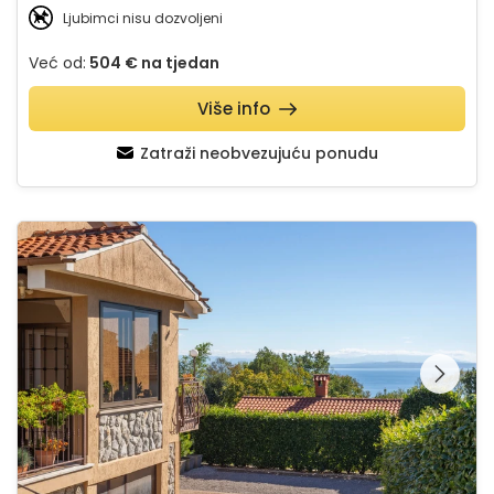
Ljubimci nisu dozvoljeni
Već od:
504 €
na tjedan
Više info
Zatraži neobvezujuću ponudu
Apartman Beni - Cozy Retreat near Opatija
Pregledajte cijelu
galeriju na