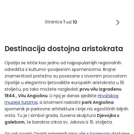
Stranica
1
od
10
Destinacija dostojna aristokrata
Opatija se ističe kao jedno od najpopularnijih regionalnih
odredišta s kulturno-povijesnim spomenicima. Brojne
znamenitosti pretežno su povezane s izvornim procvatom
Opatije u elegantno ljetovalište europskih aristokrata u 19.
stoljeću, pa tako možete razgledati
prvu vilu izgrađenu
1844., Vilu Angiolinu
. U njoj je danas sjedište
Hrvatskog
muzeja turizma
, a istoimeni raskošni
park Angiolina
spomenik je parkovne arhitekture i krije niz egzotičnih biljnih
vrsta. Tu je i simbol grada, čuvena skulptura
Djevojka s
galebom
, te barokna crkva sv. Jakova iz 15. stoljeća.
Za vaš posjet Opatiji pripremili smo
vile s bazenom
dostojne