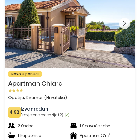
Pregledajte cijelu
galeriju na
Novo u ponudi
Apartman Chiara
Opatija, Kvarner (Hrvatska)
Izvanredan
4.92
Provjerene recenzije (2)
2
Osoba
1
Spavaće sobe
2
1
Kupaonice
Apartman
27m