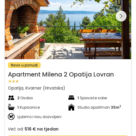
Pregledajte cijelu
galeriju na
Novo u ponudi
Apartment Milena 2 Opatija Lovran
Opatija, Kvarner (Hrvatska)
2
Osoba
1
Spavaće sobe
2
1
Kupaonice
Studio apartman
35m
Ljubimci nisu dozvoljeni
Već od:
516 €
na tjedan