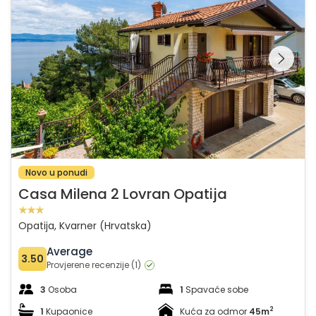
Pregledajte cijelu
galeriju na
Novo u ponudi
Casa Milena 2 Lovran Opatija
Opatija, Kvarner (Hrvatska)
Average
3.50
Provjerene recenzije (1)
3
Osoba
1
Spavaće sobe
2
1
Kupaonice
Kuća za odmor
45m