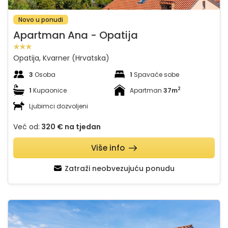
Novo u ponudi
Apartman Ana - Opatija
Opatija, Kvarner (Hrvatska)
3
Osoba
1
Spavaće sobe
2
1
Kupaonice
Apartman
37m
Ljubimci dozvoljeni
Već od:
320 €
na tjedan
Više info
Zatraži neobvezujuću ponudu
Casa Milena 2 Lovran Opatija