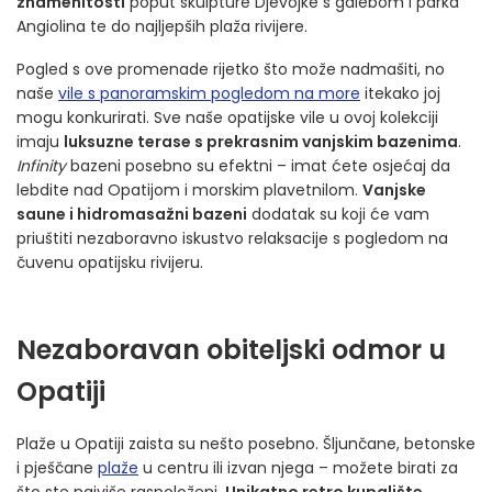
znamenitosti
poput skulpture Djevojke s galebom i parka
Angiolina te do najljepših plaža rivijere.
Pogled s ove promenade rijetko što može nadmašiti, no
naše
vile s panoramskim pogledom na more
itekako joj
mogu konkurirati. Sve naše opatijske vile u ovoj kolekciji
imaju
luksuzne terase s prekrasnim vanjskim bazenima
.
Infinity
bazeni posebno su efektni – imat ćete osjećaj da
lebdite nad Opatijom i morskim plavetnilom.
Vanjske
saune i hidromasažni bazeni
dodatak su koji će vam
priuštiti nezaboravno iskustvo relaksacije s pogledom na
čuvenu opatijsku rivijeru.
Nezaboravan obiteljski odmor u
Opatiji
Plaže u Opatiji zaista su nešto posebno. Šljunčane, betonske
i pješčane
plaže
u centru ili izvan njega – možete birati za