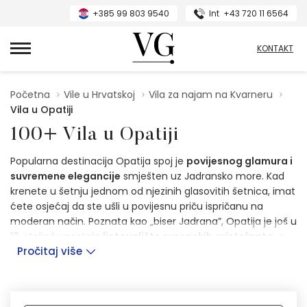
+385 99 803 9540
Int
+43 720 11 6564
VillasGuide
KONTAKT
Početna
Vile u Hrvatskoj
Vila za najam na Kvarneru
Vila u Opatiji
100+ Vila u Opatiji
Popularna destinacija Opatija spoj je
povijesnog glamura i
suvremene elegancije
smješten uz Jadransko more. Kad
krenete u šetnju jednom od njezinih glasovitih šetnica, imat
ćete osjećaj da ste ušli u povijesnu priču ispričanu na
moderan način. Poznata kao „biser Jadrana”, Opatija je još u
19. stoljeću postala
ljetovalište europskih aristokrata
, a
Pročitaj više
impresivne vile iz tog vremena i dalje možete razgledati.
Veličanstveni
perivoji i šetnice
s pogledom na more pružit
će vam staze za opuštajuće šetnje, dok na plažama
Dostupni smještaj