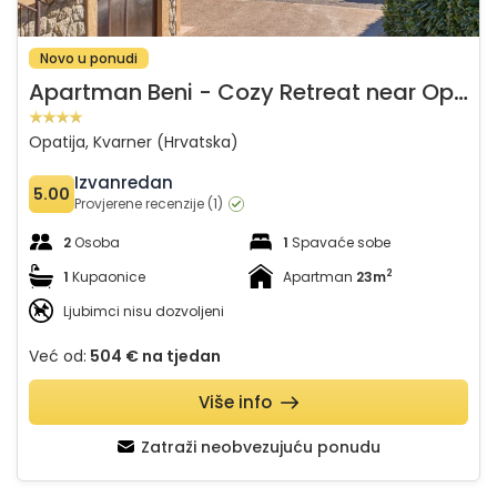
Novo u ponudi
A
partman Beni - Cozy Retreat near Opatija
Opatija, Kvarner (Hrvatska)
Izvanredan
5.00
Provjerene recenzije (1)
2
Osoba
1
Spavaće sobe
2
1
Kupaonice
Apartman
23m
Ljubimci nisu dozvoljeni
Već od:
504 €
na tjedan
Više info
Zatraži neobvezujuću ponudu