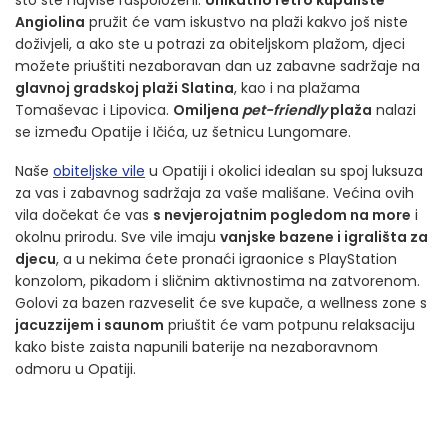
što ste najviše raspoloženi.
Unikatno retro kupalište
Angiolina
pružit će vam iskustvo na plaži kakvo još niste
doživjeli, a ako ste u potrazi za obiteljskom plažom, djeci
možete priuštiti nezaboravan dan uz zabavne sadržaje na
glavnoj gradskoj plaži Slatina
, kao i na plažama
Tomaševac i Lipovica.
Omiljena
pet-friendly
plaža
nalazi
se između Opatije i Ičića, uz šetnicu Lungomare.
Naše
obiteljske vile
u Opatiji i okolici idealan su spoj luksuza
za vas i zabavnog sadržaja za vaše mališane. Većina ovih
vila dočekat će vas
s nevjerojatnim pogledom na more
i
okolnu prirodu. Sve vile imaju
vanjske bazene i igrališta za
djecu
, a u nekima ćete pronaći igraonice s PlayStation
konzolom, pikadom i sličnim aktivnostima na zatvorenom.
Golovi za bazen razveselit će sve kupače, a wellness zone s
jacuzzijem i saunom
priuštit će vam potpunu relaksaciju
kako biste zaista napunili baterije na nezaboravnom
odmoru u Opatiji.