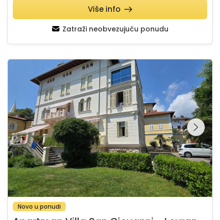
Više info
Zatraži neobvezujuću ponudu
Apartman Villa San Giovanni - Lovran
Pregledajte cijelu
galeriju na
Novo u ponudi