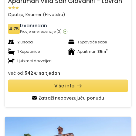
Apartman Villa San Giovanni - Lovran
Opatija, Kvarner (Hrvatska)
Izvanredan
4.75
Provjerene recenzije (2)
2
Osoba
1
Spavaće sobe
2
1
Kupaonice
Apartman
35m
Ljubimci dozvoljeni
Već od:
542 €
na tjedan
Više info
Zatraži neobvezujuću ponudu
Apartman Chiara