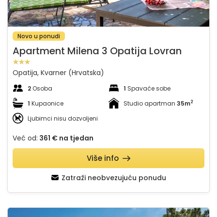
Novo u ponudi
Apartment Milena 3 Opatija Lovran
Opatija, Kvarner (Hrvatska)
2
Osoba
1
Spavaće sobe
2
1
Kupaonice
Studio apartman
35m
Ljubimci nisu dozvoljeni
Već od:
361 €
na tjedan
Više info
Zatraži neobvezujuću ponudu
Apartman Butterfly 3 - Opatija Zagore