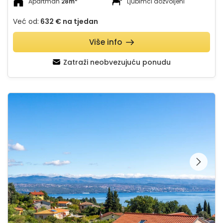
Apartman
28m
Ljubimci dozvoljeni
Već od:
632 €
na tjedan
Više info
Zatraži neobvezujuću ponudu
Apartman Ana - Opatija
Pregledajte cijelu
galeriju na