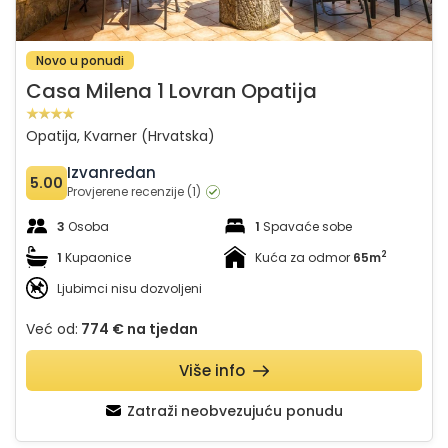
Novo u ponudi
Casa Milena 1 Lovran Opatija
Opatija, Kvarner (Hrvatska)
Izvanredan
5.00
Provjerene recenzije (1)
3
Osoba
1
Spavaće sobe
2
1
Kupaonice
Kuća za odmor
65m
Ljubimci nisu dozvoljeni
Već od:
774 €
na tjedan
Više info
Zatraži neobvezujuću ponudu