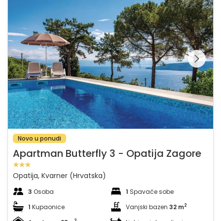
Pregledajte cijelu
galeriju na
Novo u ponudi
Apartman Butterfly 3 - Opatija Zagore
Opatija, Kvarner (Hrvatska)
3
Osoba
1
Spavaće sobe
2
1
Kupaonice
Vanjski bazen
32 m
2