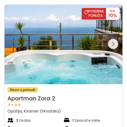
Apartman Zora 2
POSEBNA
DO
10%
PONUDA
Pregledajte cijelu
galeriju na
Novo u ponudi
Apartman Zora 2
Opatija, Kvarner (Hrvatska)
2
Osoba
1
Spavaće sobe