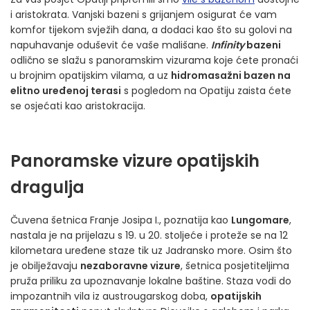
i aristokrata. Vanjski bazeni s grijanjem osigurat će vam
komfor tijekom svježih dana, a dodaci kao što su golovi na
napuhavanje oduševit će vaše mališane.
Infinity
bazeni
odlično se slažu s panoramskim vizurama koje ćete pronaći
u brojnim opatijskim vilama, a uz
hidromasažni bazen na
elitno uređenoj terasi
s pogledom na Opatiju zaista ćete
se osjećati kao aristokracija.
Panoramske vizure opatijskih
dragulja
Čuvena šetnica Franje Josipa I., poznatija kao
Lungomare
,
nastala je na prijelazu s 19. u 20. stoljeće i proteže se na 12
kilometara uređene staze tik uz Jadransko more. Osim što
je obilježavaju
nezaboravne vizure
, šetnica posjetiteljima
pruža priliku za upoznavanje lokalne baštine. Staza vodi do
impozantnih vila iz austrougarskog doba,
opatijskih