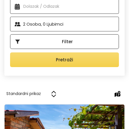
možete provesti dan izležavajući se pod kvarnerskim
suncem. Usto, opatijske kulinarske delicije oduševit će i
najzahtjevnije – ovdje se nalaze
neki od najboljih
restorana u Hrvatskoj
. Dodajmo još tome kulturne
2
Osoba,
0
Ljubimci
manifestacije kojih u ljetnim mjesecima ima napretek i lako
je zaključiti da se Opatija opravdano ubraja među
najljepše
hrvatske destinacije
.
Filter
Pretraži
Apartment Milena 2 Opatija Lovran