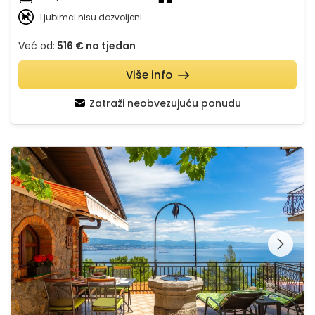
Ljubimci nisu dozvoljeni
Već od:
516 €
na tjedan
Više info
Zatraži neobvezujuću ponudu
Casa Milena 1 Lovran Opatija
Pregledajte cijelu
galeriju na