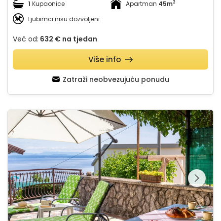
2
1
Kupaonice
Apartman
45m
Ljubimci nisu dozvoljeni
Već od:
632 €
na tjedan
Više info
Zatraži neobvezujuću ponudu
Apartment Milena 3 Opatija Lovran
Pregledajte cijelu
galeriju na