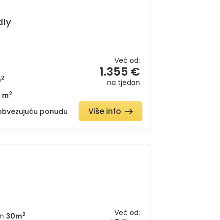
dly
Već od:
1.355 €
2
m
na tjedan
2
1 m
Više info
na upit)
eobvezujuću ponudu
Već od:
2
n
30m