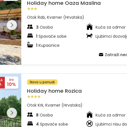
Holiday home Oaza Maslina
Otok Rab, Kvarner (Hrvatska)
dajte
leriju na
3
Osoba
Kuća za odmor
1
Spavaće sobe
Ljubimci dozvolj
1
Kupaonice
Zatraži n
NA
DO
Novo u ponudi
10%
A
Holiday home Rozica
Otok Krk, Kvarner (Hrvatska)
dajte
leriju na
8
Osoba
Kuća za odmor
4
Spavaće sobe
Ljubimci nisu do