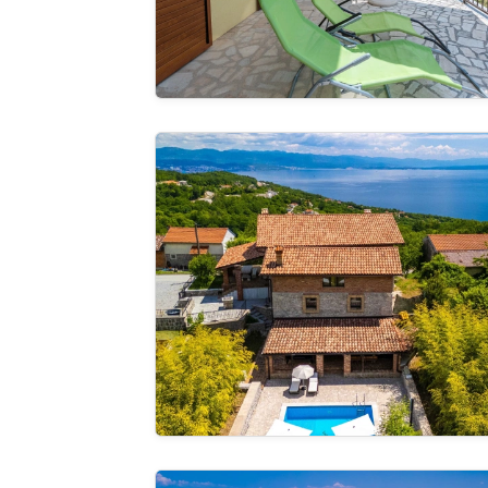
Villa Tihana
Pregle
cijelu ga
Luxury Villa Mer calme pool&pet friendly