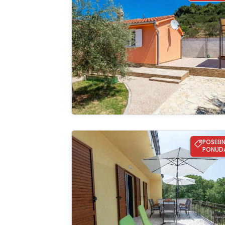
Pregle
cijelu ga
Holiday home Rozica
POSEB
PONUD
Pregle
cijelu ga