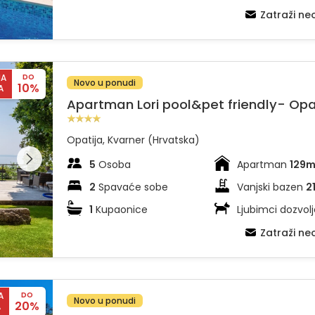
Zatraži n
NA
DO
Novo u ponudi
10%
A
Apartman Lori pool&pet friendly- Opa
Opatija, Kvarner (Hrvatska)
dajte
leriju na
5
Osoba
Apartman
129
2
Spavaće sobe
Vanjski bazen
2
1
Kupaonice
Ljubimci dozvolj
Zatraži n
A
DO
Novo u ponudi
20%
A