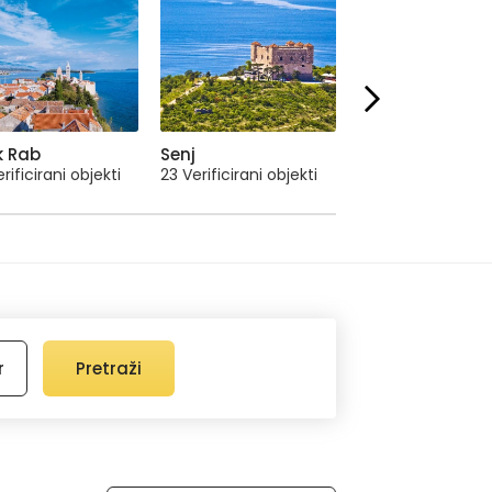
k Rab
Senj
Otok Cres
rificirani objekti
23 Verificirani objekti
8 Verificirani obje
r
Pretraži