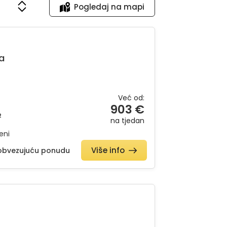
Pogledaj na mapi
a
Već od:
903 €
2
na tjedan
eni
Više info
eobvezujuću ponudu