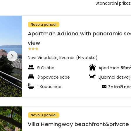
iew
Novo u ponudi
Apartman Adriana with panoramic se
view
dajte
leriju na
Novi Vinodolski, Kvarner (Hrvatska)
9
Osoba
Apartman
89m
3
Spavaće sobe
Ljubimci dozvolj
1
Kupaonice
Zatraži n
ndeck
Novo u ponudi
Villa Hemingway beachfront&private