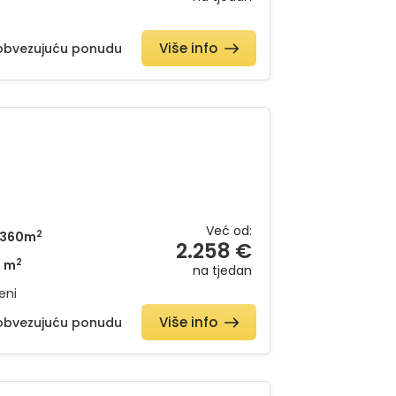
Više info
eobvezujuću ponudu
Već od:
2
360m
2.258 €
2
1 m
na tjedan
eni
Više info
eobvezujuću ponudu