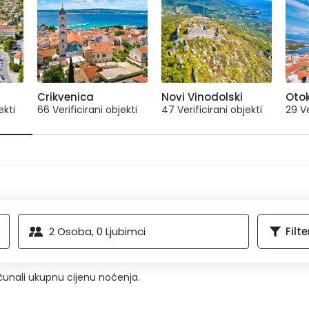
Crikvenica
Novi Vinodolski
Oto
ekti
66 Verificirani objekti
47 Verificirani objekti
29 Ve
2
Osoba,
0
Ljubimci
Filte
ačunali ukupnu cijenu noćenja.