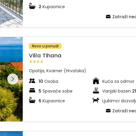
2
Kupaonice
Zatraži n
Novo u ponudi
Villa Tihana
Opatija, Kvarner (Hrvatska)
dajte
leriju na
10
Osoba
Kuća za odmor
5
Spavaće sobe
Vanjski bazen
2
6
Kupaonice
Ljubimci dozvolj
Zatraži n
 apartman 2