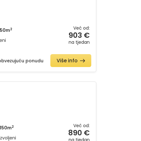
Već od:
2
50m
903 €
eni
na tjedan
Više info
eobvezujuću ponudu
Već od:
2
150m
890 €
zvoljeni
na tjedan