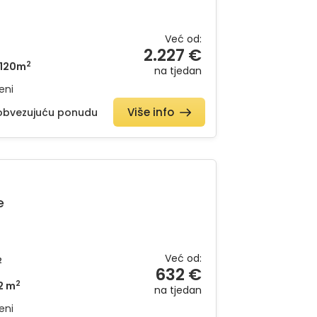
Već od:
2.227 €
2
120m
na tjedan
eni
Više info
eobvezujuću ponudu
e
Već od:
2
632 €
2
2 m
na tjedan
eni