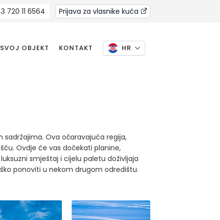
3 720 11 6564
Prijava za vlasnike kuća
 SVOJ OBJEKT
KONTAKT
HR
m sadržajima. Ova očaravajuća regija,
ošću. Ovdje će vas dočekati planine,
suzni smještaj i cijelu paletu doživljaja
teško ponoviti u nekom drugom odredištu.