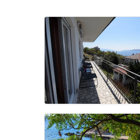
Apartman Adriana with panoramic sea v
Pregle
cijelu ga
Villa Hemingway beachfront&private su