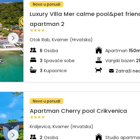
Novo u ponudi
Luxury Villa Mer calme pool&pet frien
apartman 2
dajte
leriju na
Otok Rab, Kvarner (Hrvatska)
6
Osoba
Apartman
150
3
Spavaće sobe
Vanjski bazen
2
3
Kupaonice
Kućni ljubimci (
Zatraži n
Novo u ponudi
Apartman Cherry pool Crikvenica
Kraljevica, Kvarner (Hrvatska)
dajte
leriju na
2
Osoba
Studio apartma