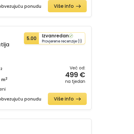
Više info
eobvezujuću ponudu
Izvanredan
5.00
Provjerene recenzije (1)
tija
Već od:
2
m
499 €
2
1 m
na tjedan
eni
Više info
eobvezujuću ponudu