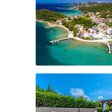
Pregle
cijelu ga
Apartman Cherry pool Crikvenica
Pregle
cijelu ga