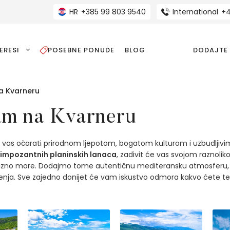
HR
+385 99 803 9540
International
+4
ERESI
POSEBNE PONUDE
BLOG
DODAJTE
na Kvarneru
am na Kvarneru
će vas očarati prirodnom ljepotom, bogatom kulturom i uzbudljivi
 impozantnih planinskih lanaca
, zadivit će vas svojom raznolik
rkizno more. Dodajmo tome autentičnu mediteransku atmosferu, luk
onjenja. Sve zajedno donijet će vam iskustvo odmora kakvo ćete 