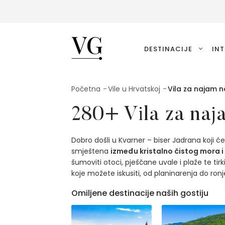
VillasGuide
DESTINACIJE
INT
Početna
Vile u Hrvatskoj
Vila za najam 
280+ Vila za naj
Dobro došli u Kvarner – biser Jadrana koji 
smještena
između kristalno čistog mora i
šumoviti otoci, pješčane uvale i plaže te ti
koje možete iskusiti, od planinarenja do r
Omiljene destinacije naših gostiju