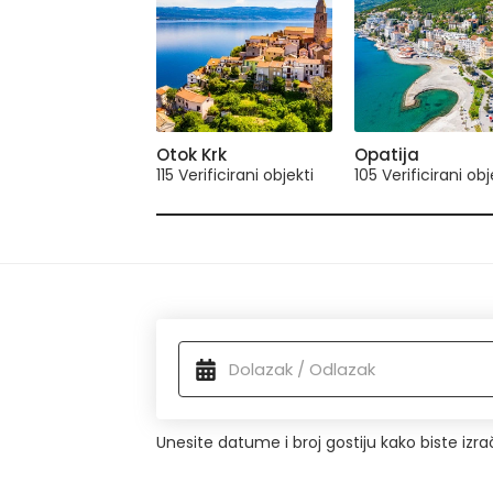
Otok Krk
Opatija
115 Verificirani objekti
105 Verificirani obj
Dostupni smještaj
Unesite datume i broj gostiju kako biste izr