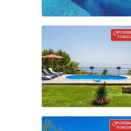
Apartman Lori pool&pet friendly- Opatija
POSEB
PONUD
Pregle
cijelu ga
Holiday home Oaza Maslina
POSEBN
PONUD