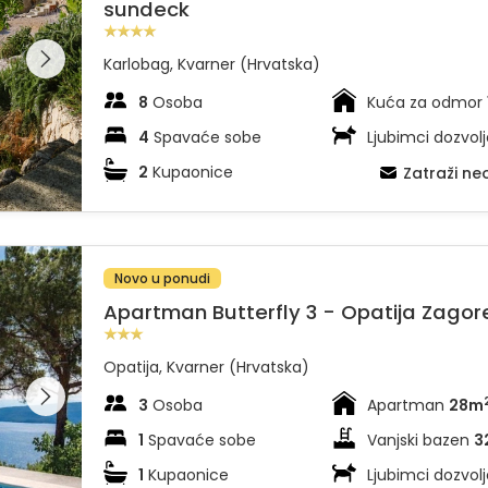
sundeck
dajte
leriju na
Karlobag, Kvarner (Hrvatska)
8
Osoba
Kuća za odmor
4
Spavaće sobe
Ljubimci dozvolj
2
Kupaonice
Zatraži n
Novo u ponudi
Apartman Butterfly 3 - Opatija Zagor
Opatija, Kvarner (Hrvatska)
dajte
leriju na
3
Osoba
Apartman
28m
1
Spavaće sobe
Vanjski bazen
3
1
Kupaonice
Ljubimci dozvolj