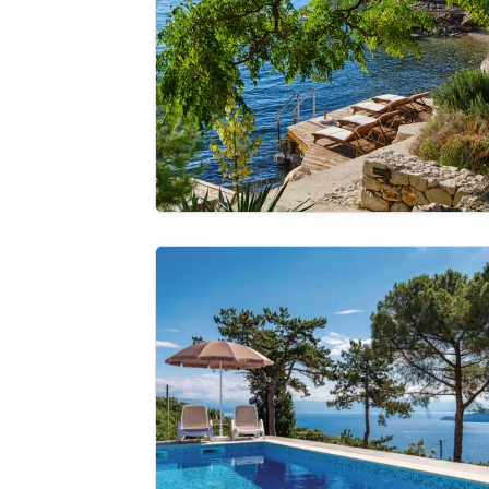
Pregle
cijelu ga
Apartman Butterfly 3 - Opatija Zagore
Pregle
cijelu ga