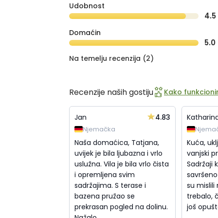
Udobnost
4.5
Domaćin
5.0
Na temelju recenzija (2)
Recenzije naših gostiju
Kako funkcionir
4.83
Jan
Katharin
Njemačka
Njema
Naša domaćica, Tatjana,
Kuća, ukl
uvijek je bila ljubazna i vrlo
vanjski pr
uslužna. Vila je bila vrlo čista
Sadržaji k
i opremljena svim
savršeno 
sadržajima. S terase i
su mislil
bazena pružao se
trebalo,
prekrasan pogled na dolinu.
još opušta
Nažalo...