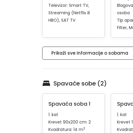
Televizor:
Smart TV
Blagova
Streaming (Netflix ili
osoba
HBO)
SAT TV
Tip apa
Filter
M
Prikaži sve informacije o sobama
Spavaće sobe (2)
Spavaća soba 1
Spava
1. kat
1. kat
Krevet 90x200 cm: 2
Krevet 
2
Kvadratura: 14 m
Kvadrat