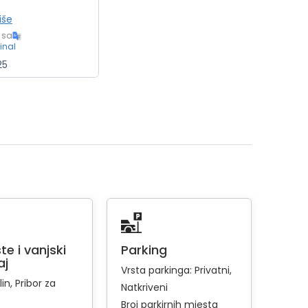
iše
 sa
ginal
25
te i vanjski
Parking
aj
Vrsta parkinga:
Privatni
lin
Pribor za
Natkriveni
Broj parkirnih mjesta