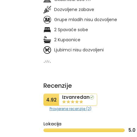
Dozvoljene zabave
Grupe mladih nisu dozvoljene
2 Spavaće sobe
2 Kupaonice
Ljubimci nisu dozvoljeni
Recenzije
Izvanredan
4.92
Provjerene recenzije (2)
Lokacija
5.0