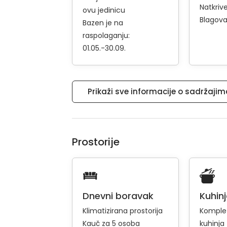
Natkriv
ovu jedinicu
Blagova
Bazen je na
raspolaganju:
01.05.-30.09.
Prikaži sve informacije o sadržaji
Prostorije
Dnevni boravak
Kuhin
Klimatizirana prostorija
Komple
Kauč za 5 osoba
kuhinja