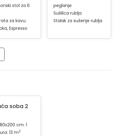
onski stol za 6
peglanje
Sušilica rublja
rata za kavu:
Stalak za sušenje rublja
oka
Espresso
ća soba 2
180x200 cm: 1
2
ura: 13 m