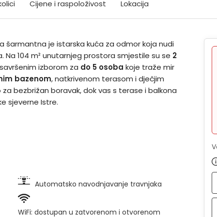
olici
Cijene i raspoloživost
Lokacija
 šarmantna je istarska kuća za odmor koja nudi
a. Na 104 m² unutarnjeg prostora smjestile su se
2
ni savršenim izborom za
do 5 osoba
koje traže mir
tnim bazenom
, natkrivenom terasom i dječjim
 za bezbrižan boravak, dok vas s terase i balkona
e sjeverne Istre.
V
Automatsko navodnjavanje travnjaka
WiFi: dostupan u zatvorenom i otvorenom