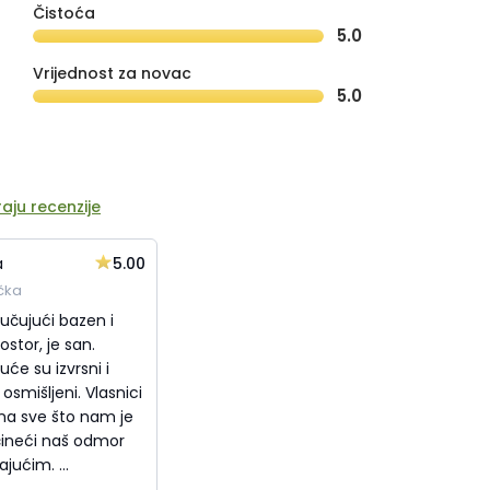
Čistoća
5.0
Vrijednost za novac
5.0
aju recenzije
5.00
a
čka
jučujući bazen i
ostor, je san.
uće su izvrsni i
osmišljeni. Vlasnici
i na sve što nam je
 čineći naš odmor
jućim. ...