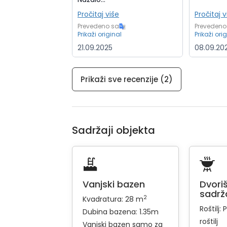
Pročitaj više
Pročitaj v
Prevedeno sa
Prevedeno
Prikaži original
Prikaži ori
21.09.2025
08.09.20
Prikaži sve recenzije (2)
Sadržaji objekta
Vanjski bazen
Dvoriš
sadrž
2
Kvadratura: 28 m
Roštilj:
P
Dubina bazena: 1.35m
roštilj
Vanjski bazen samo za