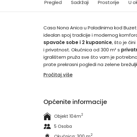
Pregled
Sadržaji
Prostorije
U ok
Casa Nona Anica u Paladinima kod Buzeta
idealan spoj tradicije i modernog komfor
spavaće sobe i 2 kupaonice
, što je či
i privatnost. Okućnica od 300 m² s
priva
igralištem pruža sve što vam je potrebno
prate prekrasni pogledi na zelene brežuljk
Pročitaj više
Općenite informacije
2
Objekt 104m
5 Osoba
2
Okućnica: 300 m