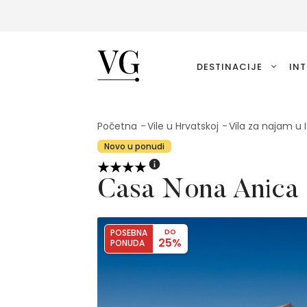
VillasGuide
DESTINACIJE
INT
Početna
Vile u Hrvatskoj
Vila za najam u I
Novo u ponudi
Casa Nona Anica
POSEBNA
DO
25%
PONUDA