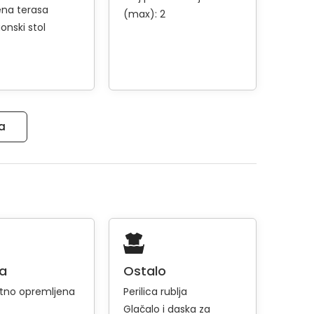
ena terasa
(max): 2
onski stol
ma
ja
Ostalo
tno opremljena
Perilica rublja
Glačalo i daska za