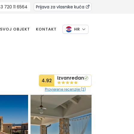
3 720 11 6564
Prijava za vlasnike kuća
 SVOJ OBJEKT
KONTAKT
HR
Izvanredan
4.92
Provjerene recenzije (2)