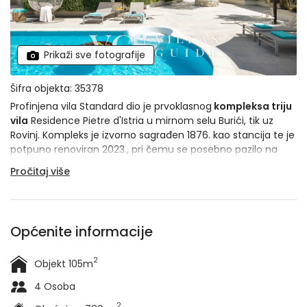
Prikaži sve fotografije
Šifra objekta: 35378
Profinjena vila Standard dio je prvoklasnog
kompleksa triju
vila
Residence Pietre d'Istria u mirnom selu Burići, tik uz
Rovinj. Kompleks je izvorno sagrađen 1876. kao stancija te je
potpuno renoviran 2023., pri čemu se posebno pazilo na
očuvanje tradicionalne istarske estetike. S
2 spavaće sobe
Pročitaj više
i 2 kupaonice
, ova vila namijenjena je za
do 4 osobe
, a
dobrodošli su i kućni ljubimci. Na prekrasnoj mediteranskoj
okućnici dočekat će vas bazen, finska sauna i teretana –
zajednički sadržaji koje dijele gosti kompleksa. Kao šlag na
Općenite informacije
torti luksuznog iskustva
osoblje vile
će vam biti
svakodnevno na raspolaganju, a planirate li odmor s većom
2
Objekt 105m
skupinom možete rezervirati cijeli kompleks vila Residence
Pietre d'Istria.
4 Osoba
2