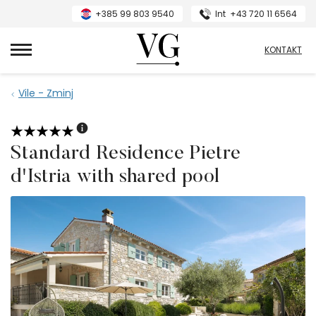
+385 99 803 9540
Int
+43 720 11 6564
VillasGuide
KONTAKT
Vile - Zminj
Standard Residence Pietre
d'Istria with shared pool