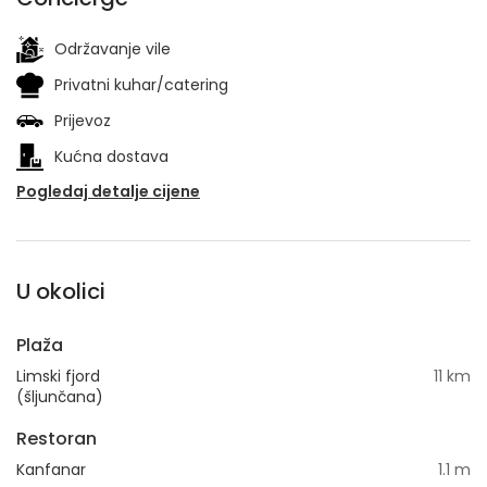
Održavanje vile
Privatni kuhar/catering
Prijevoz
Kućna dostava
Pogledaj detalje cijene
U okolici
Plaža
Limski fjord
11 km
(šljunčana)
Restoran
Kanfanar
1.1 m