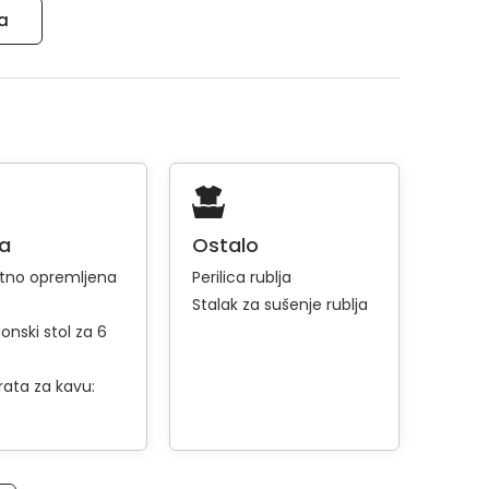
ma
ja
Ostalo
tno opremljena
Perilica rublja
Stalak za sušenje rublja
onski stol za 6
rata za kavu: