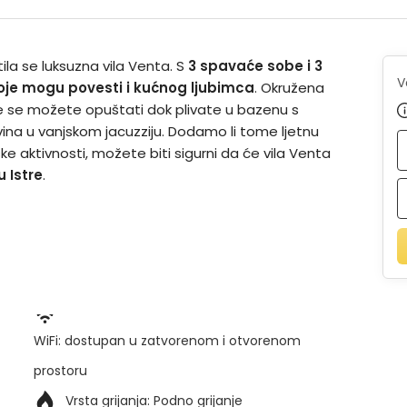
tila se luksuzna vila Venta. S
3 spavaće sobe i 3
V
oje mogu povesti i kućnog ljubimca
. Okružena
je se možete opuštati dok plivate u bazenu s
na u vanjskom jacuzziju. Dodamo li tome ljetnu
ke aktivnosti, možete biti sigurni da će vila Venta
u Istre
.
WiFi: dostupan u zatvorenom i otvorenom
prostoru
Vrsta grijanja:
Podno grijanje