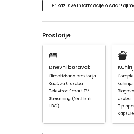
Prikaži sve informacije o sadržaji
Prostorije
Dnevni boravak
Kuhin
Klimatizirana prostorija
Komple
Kauč za 6 osoba
kuhinja
Televizor:
Smart TV
Blagova
Streaming (Netflix ili
osoba
HBO)
Tip apa
Kapsule