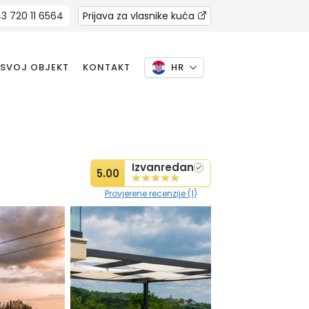
3 720 11 6564
Prijava za vlasnike kuća
 SVOJ OBJEKT
KONTAKT
HR
Izvanredan
5.00
Provjerene recenzije (1)