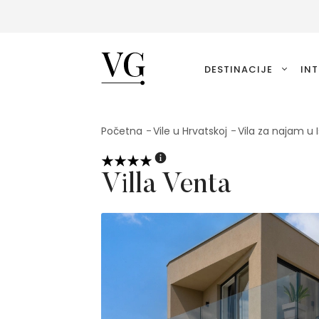
VillasGuide
DESTINACIJE
INT
Početna
Vile u Hrvatskoj
Vila za najam u I
Villa Venta