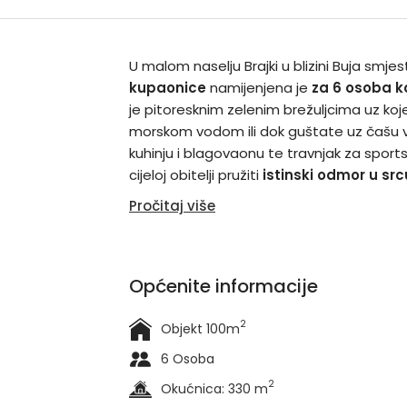
U malom naselju Brajki u blizini Buja smjes
kupaonice
namijenjena je
za 6 osoba k
je pitoresknim zelenim brežuljcima uz ko
morskom vodom ili dok guštate uz čašu vi
kuhinju i blagovaonu te travnjak za sports
cijeloj obitelji pružiti
istinski odmor u src
Pročitaj više
Općenite informacije
2
Objekt 100m
6 Osoba
2
Okućnica: 330 m