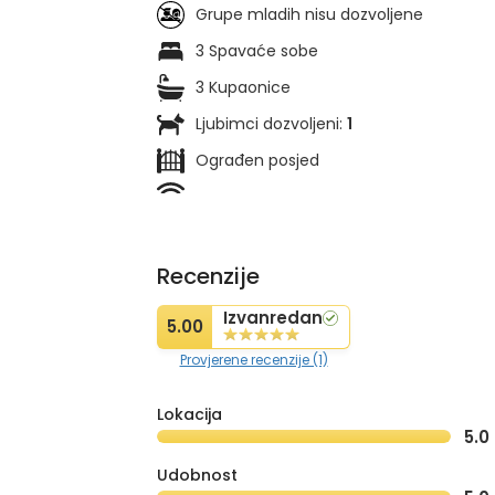
Grupe mladih nisu dozvoljene
3 Spavaće sobe
3 Kupaonice
Ljubimci dozvoljeni:
1
Ograđen posjed
Recenzije
Izvanredan
5.00
Provjerene recenzije (1)
Lokacija
5.0
Udobnost