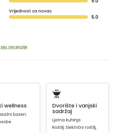
5.0
Vrijednost za novac
5.0
aju recenzije
i wellness
Dvorište i vanjski
sadržaj
sažni bazen:
Ljetna kuhinja
osobe
Roštilj:
Električni roštilj