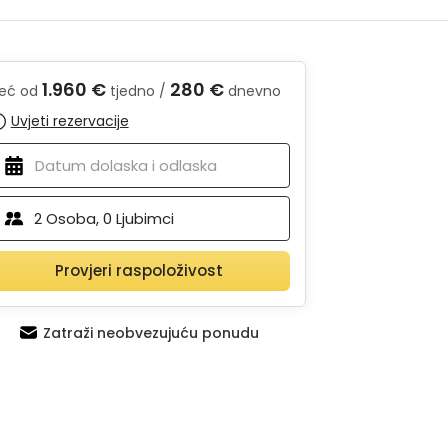
1.960 €
280 €
eć od
tjedno /
dnevno
Uvjeti rezervacije
2
Osoba,
0
Ljubimci
Provjeri raspoloživost
Zatraži neobvezujuću ponudu