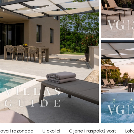
ava i razonoda
U okolici
Cijene i raspoloživost
Loka