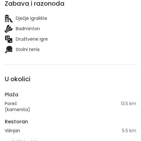
Zabava i razonoda
Dječje igralište
Badminton
Društvene igre
Stolni tenis
U okolici
Plaža
Poreč
13.5 km
(kamenita)
Restoran
Višnjan
5.5 km