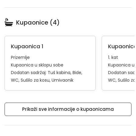
Kupaonice (4)
Kupaonica 1
Kupaonica
Prizemlje
1. kat
Kupaonica u sklopu sobe
Kupaonica u 
Dodatan sadržaj:
Tuš kabina
Bide
Dodatan sadr
WC
Sušilo za kosu
Umivaonik
WC
Sušilo z
Prikaži sve informacije o kupaonicama