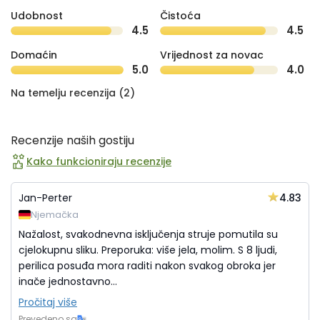
Udobnost
Čistoća
4.5
4.5
Domaćin
Vrijednost za novac
5.0
4.0
Na temelju recenzija (2)
Recenzije naših gostiju
Kako funkcioniraju recenzije
4.83
Jan-Perter
Njemačka
Nažalost, svakodnevna isključenja struje pomutila su
cjelokupnu sliku. Preporuka: više jela, molim. S 8 ljudi,
perilica posuđa mora raditi nakon svakog obroka jer
inače jednostavno...
Pročitaj više
Prevedeno sa