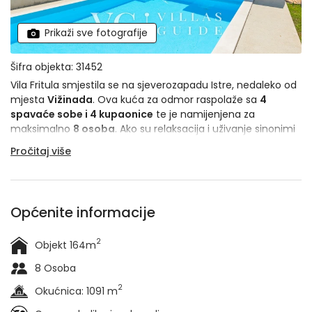
Prikaži sve fotografije
Šifra objekta: 31452
Vila Fritula smjestila se na sjeverozapadu Istre, nedaleko od
mjesta
Vižinada
. Ova kuća za odmor raspolaže sa
4
spavaće sobe i 4 kupaonice
te je namijenjena za
maksimalno
8 osoba
. Ako su relaksacija i uživanje sinonimi
vašeg idealnog odmora, nemojte dalje tražiti – Vila Fritula
Pročitaj više
ima sve što vam je potrebno!
Općenite informacije
2
Objekt 164m
8 Osoba
2
Okućnica: 1091 m