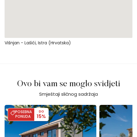
Višnjan - Lašići, Istra (Hrvatska)
Ovo bi vam se moglo svidjeti
Smještaji sličnog sadržaja
Villa Moon - SeaView & Hydromassage
Stancija Katarina
POSEBNA
DO
15%
PONUDA