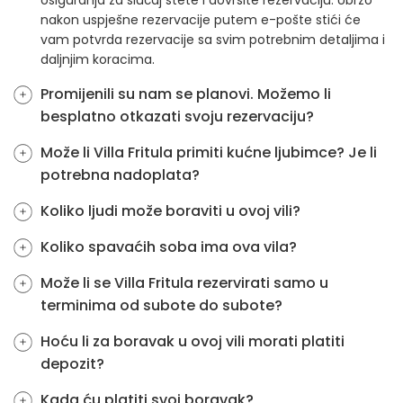
osiguranja za slučaj štete i dovršite rezervaciju. Ubrzo
nakon uspješne rezervacije putem e-pošte stići će
vam potvrda rezervacije sa svim potrebnim detaljima i
daljnjim koracima.
Promijenili su nam se planovi. Možemo li
besplatno otkazati svoju rezervaciju?
Može li Villa Fritula primiti kućne ljubimce? Je li
potrebna nadoplata?
Koliko ljudi može boraviti u ovoj vili?
Koliko spavaćih soba ima ova vila?
Može li se Villa Fritula rezervirati samo u
terminima od subote do subote?
Hoću li za boravak u ovoj vili morati platiti
depozit?
Kada ću platiti svoj boravak?