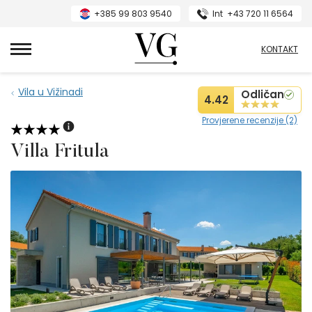
+385 99 803 9540
Int
+43 720 11 6564
VillasGuide
KONTAKT
Vila u Vižinadi
Odličan
4.42
Provjerene recenzije (2)
Villa Fritula