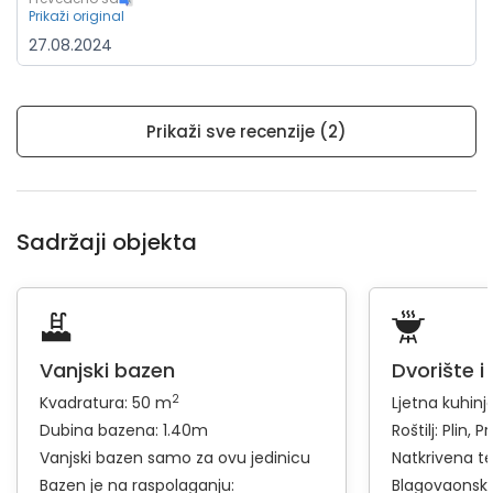
Prikaži original
27.08.2024
Prikaži sve recenzije (2)
Sadržaji objekta
Vanjski bazen
Dvorište i
2
Kvadratura: 50 m
Ljetna kuhinj
Dubina bazena: 1.40m
Roštilj:
Plin
Pr
Vanjski bazen samo za ovu jedinicu
Natkrivena t
Bazen je na raspolaganju:
Blagovaonski 