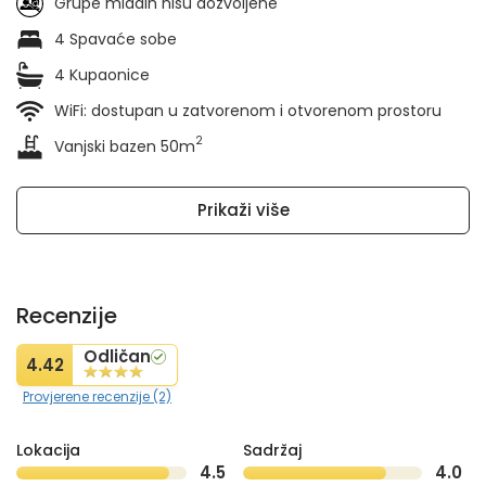
Grupe mladih nisu dozvoljene
4 Spavaće sobe
4 Kupaonice
WiFi: dostupan u zatvorenom i otvorenom prostoru
2
Vanjski bazen 50m
Prikaži više
Recenzije
Odličan
4.42
Provjerene recenzije (2)
Lokacija
Sadržaj
4.5
4.0