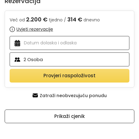
Rezervacija
2.200 €
314 €
Već od
tjedno /
dnevno
Uvjeti rezervacije
2
Osoba
Provjeri raspoloživost
Zatraži neobvezujuću ponudu
Prikaži cjenik