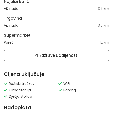
Najbliži kafić
Vižinada
3.5 km
Trgovina
Vižinada
3.5 km
Supermarket
Poreč
12 km
Prikaži sve udaljenosti
Cijena uključuje
Režijski troškovi
WiFi
Klimatizacija
Parking
Dječja stolica
Nadoplata