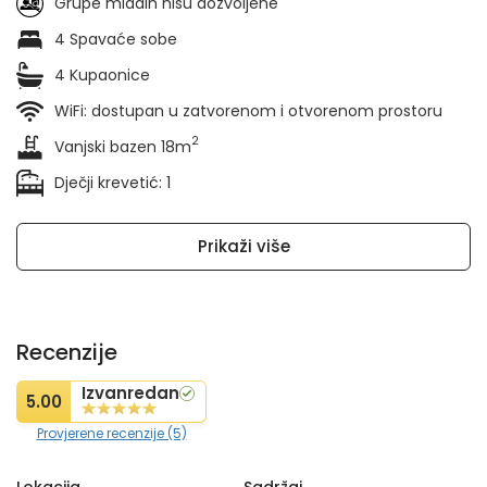
Grupe mladih nisu dozvoljene
4 Spavaće sobe
4 Kupaonice
WiFi: dostupan u zatvorenom i otvorenom prostoru
2
Vanjski bazen 18m
Dječji krevetić: 1
Prikaži više
Recenzije
Izvanredan
5.00
Provjerene recenzije (5)