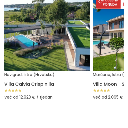
POSEBNA
1
PONUDA
Novigrad, Istra (Hrvatska)
Marčana, Istra (H
Villa Calvia Crispinilla
Već od 12.923 € / tjedan
Već od 2.065 € / 