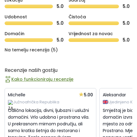
Lokacija
Sadržaj
5.0
5.0
Udobnost
Čistoća
5.0
5.0
Domaćin
Vrijednost za novac
5.0
5.0
Na temelju recenzija (5)
Recenzije naših gostiju
Kako funkcioniraju recenzije
5.00
Michelle
Aleksandar
Južnoafrička Republika
Ujedinjeno Kra
Odlična lokacija, divni, ljubazni i uslužni
Smještaj je bio 
domaćini. Vrlo udobna i prostrana vila.
domaćin izvrstan
U prekrasnom mirnom području, ali
mjesta za odmo
samo kratka šetnja do restorana i
Prostrano. Mjest