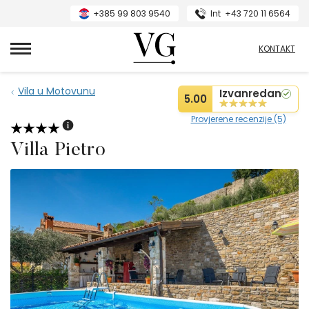
+385 99 803 9540
Int
+43 720 11 6564
VillasGuide
KONTAKT
Vila u Motovunu
Izvanredan
5.00
Provjerene recenzije (5)
Villa Pietro