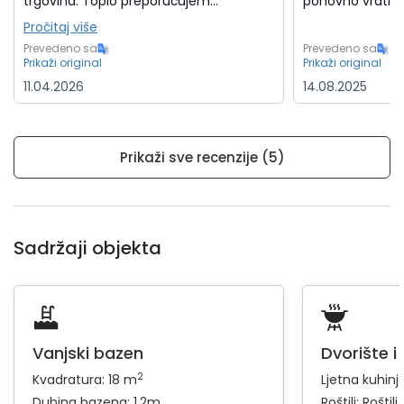
trgovina. Toplo preporučujem...
ponovno vratili.
Pročitaj više
Prevedeno sa
Prevedeno sa
Prikaži original
Prikaži original
11.04.2026
14.08.2025
Prikaži sve recenzije (5)
Sadržaji objekta
Vanjski bazen
Dvorište i
2
Kvadratura: 18 m
Ljetna kuhinj
Dubina bazena: 1.2m
Roštilj:
Roštilj