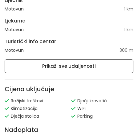
Liječnik
Motovun
1 km
Ljekarna
Motovun
1 km
Turistički info centar
Motovun
300 m
Prikaži sve udaljenosti
Cijena uključuje
Režijski troškovi
Dječji krevetić
Klimatizacija
WiFi
Dječja stolica
Parking
Nadoplata