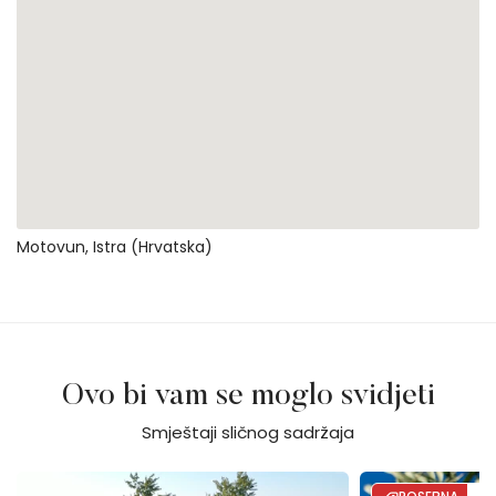
Motovun, Istra (Hrvatska)
Ovo bi vam se moglo svidjeti
Smještaji sličnog sadržaja
Villa Calvia Crispinilla
Villa Moon - Sea
D