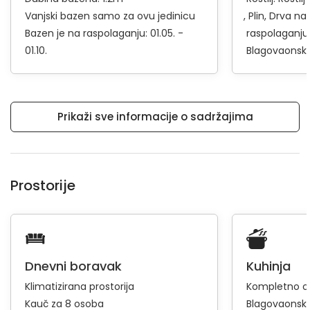
Vanjski bazen samo za ovu jedinicu
Plin
Drva na
Bazen je na raspolaganju: 01.05. -
raspolaganju
01.10.
Blagovaonski 
Prikaži sve informacije o sadržajima
Prostorije
Dnevni boravak
Kuhinja
Klimatizirana prostorija
Kompletno op
Kauč za 8 osoba
Blagovaonski