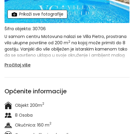
Prikaži sve fotografije
Šifra objekta: 30706
U samom centru Motovuna nalazi se Villa Pietro, prostrana
2
vila ukupne površine od 200 m
na kojoj može primiti do 8
gostiju. Vanjski dio vile obilježen je istarskim kamenom tako
da se savršeno uklapa u svoje okruženje i ambijent malog
istarskog mjesta, a u unutarnjem dijelu očekuju vas
Pročitaj više
moderni elementi i dašak luksuza. Ako želite boraviti u srcu
zbivanja i uživati u svemu onome što Motovun nudi, a
istovremeno želite imati svoj mir, ova je vila idealan izbor.
Općenite informacije
2
Objekt 200m
8 Osoba
2
Okućnica: 160 m