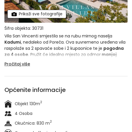
Prikaži sve fotografije
Šifra objekta: 30731
Vila San Vincenti smjestila se na rubu mirnog naselja
Kadumi
, nedaleko od Poreča. Ova suvremeno uređena vila
raspolaže sa 2 spavaće sobe i 2 kupaonice te je
pogodna
za 4 osobe
. Pružit će idealno mjesto za odmor
manjoj
obitelji ili grupici prijatelja
. Iako dio dvojnog objekta,
Pročitaj više
osigurat će vam maksimalnu privatnost za neometano
uživanje.
Općenite informacije
2
Objekt 130m
4 Osoba
2
Okućnica: 830 m