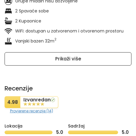
Grupe mladih nisu dozvoljene
2 Spavaće sobe
2 Kupaonice
WiFi: dostupan u zatvorenom i otvorenom prostoru
2
Vanjski bazen 32m
Prikaži više
Recenzije
Izvanredan
4.98
Provjerene recenzije (14)
Lokacija
Sadržaj
5.0
5.0