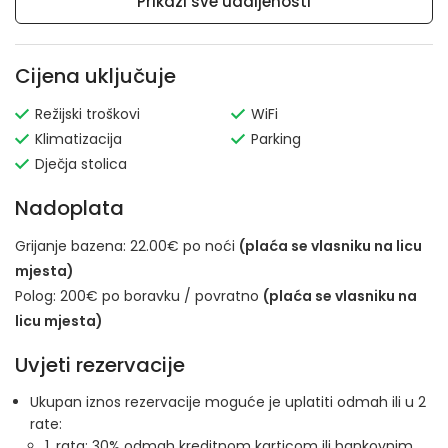
Prikaži sve udaljenosti
Cijena uključuje
Režijski troškovi
WiFi
Klimatizacija
Parking
Dječja stolica
Nadoplata
Grijanje bazena: 22.00€ po noći
(plaća se vlasniku na licu
mjesta)
Polog: 200€ po boravku / povratno
(plaća se vlasniku na
licu mjesta)
Uvjeti rezervacije
Ukupan iznos rezervacije moguće je uplatiti odmah ili u 2
rate:
1. rata: 30% odmah kreditnom karticom ili bankovnim