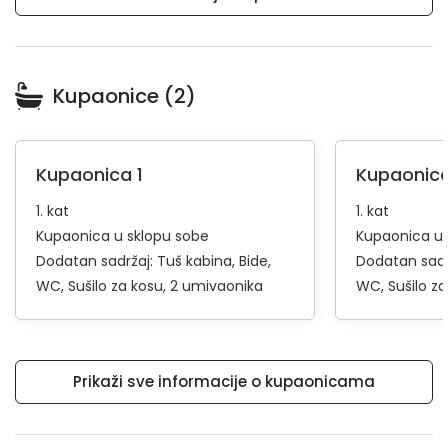
Kupaonice (2)
Kupaonica 1
Kupaonica
1. kat
1. kat
Kupaonica u sklopu sobe
Kupaonica u 
Dodatan sadržaj:
Tuš kabina
Bide
Dodatan sadr
WC
Sušilo za kosu
2 umivaonika
WC
Sušilo z
Prikaži sve informacije o kupaonicama