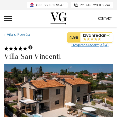
+385 99 803 9540
Int
+43 720 11 6564
VillasGuide
KONTAKT
Vila u Poreču
Izvanredan
4.98
Provjerene recenzije (14)
Villa San Vincenti