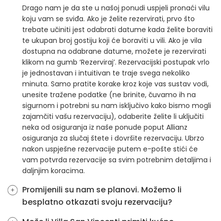
Drago nam je da ste u našoj ponudi uspjeli pronaći vilu
koju vam se sviđa. Ako je želite rezervirati, prvo što
trebate učiniti jest odabrati datume kada želite boraviti
te ukupan broj gostiju koji će boraviti u vili. Ako je vila
dostupna na odabrane datume, možete je rezervirati
klikom na gumb ‘Rezerviraj’. Rezervacijski postupak vrlo
je jednostavan i intuitivan te traje svega nekoliko
minuta. Samo pratite korake kroz koje vas sustav vodi,
unesite tražene podatke (ne brinite, čuvamo ih na
sigurnom i potrebni su nam isključivo kako bismo mogli
zajamčiti vašu rezervaciju), odaberite želite li uključiti
neka od osiguranja iz naše ponude poput Allianz
osiguranja za slučaj štete i dovršite rezervaciju. Ubrzo
nakon uspješne rezervacije putem e-pošte stići će
vam potvrda rezervacije sa svim potrebnim detaljima i
daljnjim koracima.
Promijenili su nam se planovi. Možemo li
besplatno otkazati svoju rezervaciju?