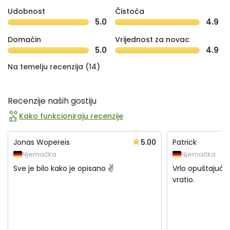
Udobnost
Čistoća
5.0
4.9
Domaćin
Vrijednost za novac
5.0
4.9
Na temelju recenzija (14)
Recenzije naših gostiju
Kako funkcioniraju recenzije
5.00
Jonas Wopereis
Patrick
Njemačka
Njemačka
Sve je bilo kako je opisano ✌️
Vrlo opuštajući 
vratio.