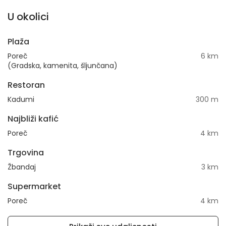
U okolici
Plaža
Poreč
6 km
(Gradska, kamenita, šljunčana)
Restoran
Kadumi
300 m
Najbliži kafić
Poreč
4 km
Trgovina
Žbandaj
3 km
Supermarket
Poreč
4 km