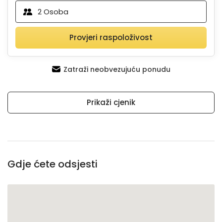
2
Osoba
Provjeri raspoloživost
Zatraži neobvezujuću ponudu
Prikaži cjenik
Gdje ćete odsjesti