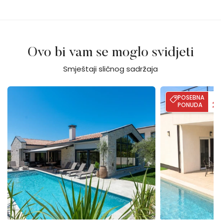
Ovo bi vam se moglo svidjeti
Smještaji sličnog sadržaja
Villa Flores
Villa Palma - Poo
POSEBNA
D
2
PONUDA