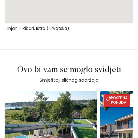
Tinjan - Ribari, Istra (Hrvatska)
Ovo bi vam se moglo svidjeti
Smještaji sličnog sadržaja
Villa Calvia Crispinilla
Villa Moon - Sea
POSEBNA
D
1
PONUDA