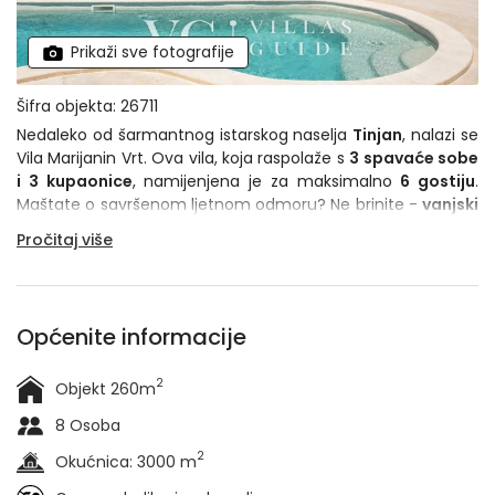
Prikaži sve fotografije
Šifra objekta: 26711
Nedaleko od šarmantnog istarskog naselja
Tinjan
, nalazi se
Vila Marijanin Vrt. Ova vila, koja raspolaže s
3 spavaće sobe
i 3 kupaonice
, namijenjena je za maksimalno
6 gostiju
.
Maštate o savršenom ljetnom odmoru? Ne brinite -
vanjski
bazen
od 35 m² opremljen ležaljkama (njih ukupno 6) i
Pročitaj više
raskošna okućnica
bogata zelenilom pružit će vam sve
što vam je potrebno za odmak od svakodnevnih briga i
gradske vreve.
Općenite informacije
2
Objekt 260m
8 Osoba
2
Okućnica: 3000 m