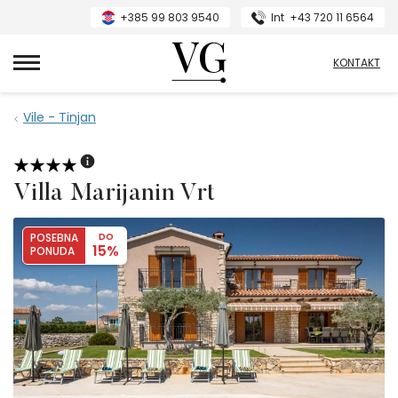
+385 99 803 9540
Int
+43 720 11 6564
VillasGuide
KONTAKT
Vile - Tinjan
Villa Marijanin Vrt
POSEBNA
DO
15%
PONUDA