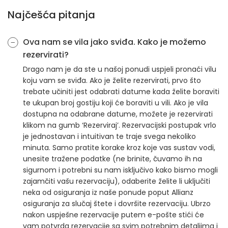
Najčešća pitanja
Ova nam se vila jako sviđa. Kako je možemo
rezervirati?
Drago nam je da ste u našoj ponudi uspjeli pronaći vilu
koju vam se sviđa. Ako je želite rezervirati, prvo što
trebate učiniti jest odabrati datume kada želite boraviti
te ukupan broj gostiju koji će boraviti u vili. Ako je vila
dostupna na odabrane datume, možete je rezervirati
klikom na gumb ‘Rezerviraj’. Rezervacijski postupak vrlo
je jednostavan i intuitivan te traje svega nekoliko
minuta. Samo pratite korake kroz koje vas sustav vodi,
unesite tražene podatke (ne brinite, čuvamo ih na
sigurnom i potrebni su nam isključivo kako bismo mogli
zajamčiti vašu rezervaciju), odaberite želite li uključiti
neka od osiguranja iz naše ponude poput Allianz
osiguranja za slučaj štete i dovršite rezervaciju. Ubrzo
nakon uspješne rezervacije putem e-pošte stići će
vam potvrda rezervacije sa svim potrebnim detaljima i