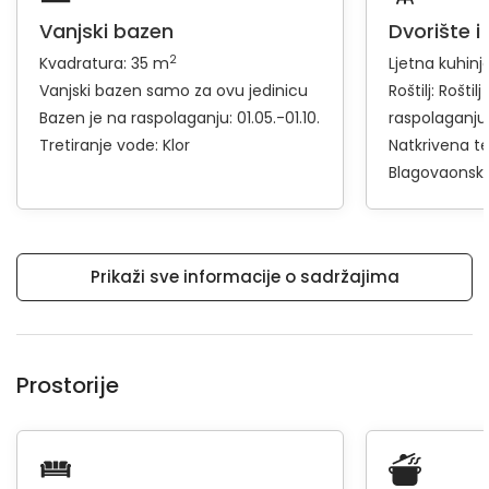
Vanjski bazen
Dvorište i
2
Kvadratura: 35 m
Ljetna kuhinj
Vanjski bazen samo za ovu jedinicu
Roštilj:
Roštilj
Bazen je na raspolaganju: 01.05.-01.10.
raspolaganju
Tretiranje vode: Klor
Natkrivena t
Blagovaonski 
Prikaži sve informacije o sadržajima
Prostorije