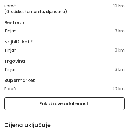
Poreč
19 km
(Gradska, kamenita, šljunčana)
Restoran
Tinjan
3 km
Najbliži kafić
Tinjan
3 km
Trgovina
Tinjan
3 km
Supermarket
Poreč
20 km
Prikaži sve udaljenosti
Cijena uključuje