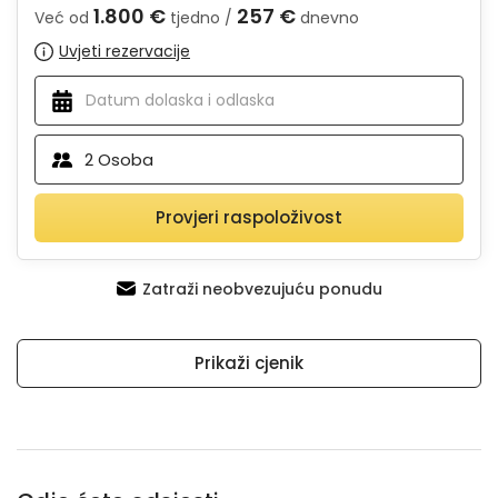
1.800 €
257 €
Već od
tjedno /
dnevno
Uvjeti rezervacije
2
Osoba
Provjeri raspoloživost
Zatraži neobvezujuću ponudu
Prikaži cjenik