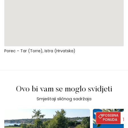
Porec - Tar (torre), Istra (Hrvatska)
Ovo bi vam se moglo svidjeti
Smještaji sličnog sadržaja
Villa Calvia Crispinilla
Villa Moon - Sea
POSEBNA
D
1
PONUDA