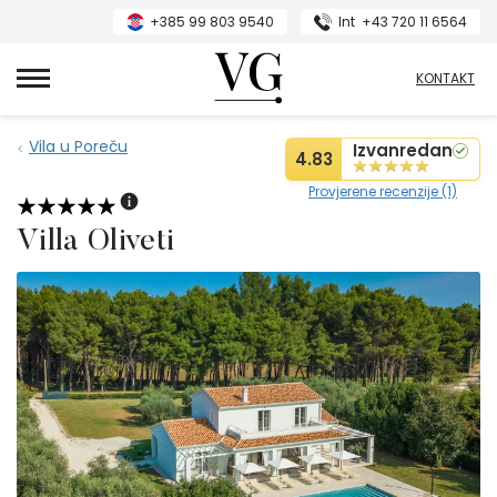
+385 99 803 9540
Int
+43 720 11 6564
VillasGuide
KONTAKT
Vila u Poreču
Izvanredan
4.83
Provjerene recenzije (1)
Villa Oliveti