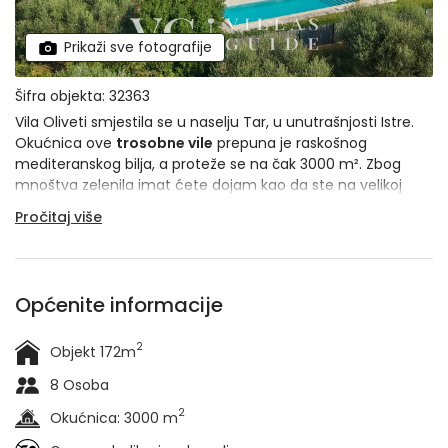
Prikaži sve fotografije
Šifra objekta: 32363
Vila Oliveti smjestila se u naselju Tar, u unutrašnjosti Istre.
Okućnica ove
trosobne vile
prepuna je raskošnog
mediteranskog bilja, a proteže se na čak 3000 m². Zbog
mnoštva zelenila imat ćete dojam kao da ste na velikoj
osami, međutim, naselje se nalazi na svega par koraka.
Pročitaj više
Imat ćete i više nego dovoljno
privatnosti
, a sve bitno
nalazi se u krugu od par metara. Nije li to idealna
kombinacija? A šećer smo ostavili za kraj – pogled na more.
Vila je
namijenjena za 8 osoba
, a možda ste baš vi i vaša
Općenite informacije
obitelj/društvo jedni od sretnika koji će u njoj odsjesti.
2
Objekt 172m
8 Osoba
2
Okućnica: 3000 m