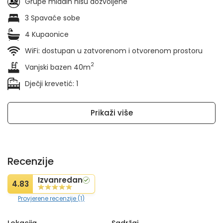
Grupe mladih nisu dozvoljene
3 Spavaće sobe
4 Kupaonice
WiFi: dostupan u zatvorenom i otvorenom prostoru
2
Vanjski bazen 40m
Dječji krevetić: 1
Prikaži više
Recenzije
Izvanredan
4.83
Provjerene recenzije (1)