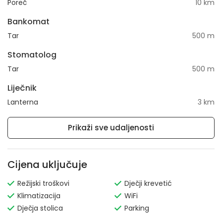
Poreč
10 km
Bankomat
Tar
500 m
Stomatolog
Tar
500 m
Liječnik
Lanterna
3 km
Prikaži sve udaljenosti
Cijena uključuje
Režijski troškovi
Dječji krevetić
Klimatizacija
WiFi
Dječja stolica
Parking