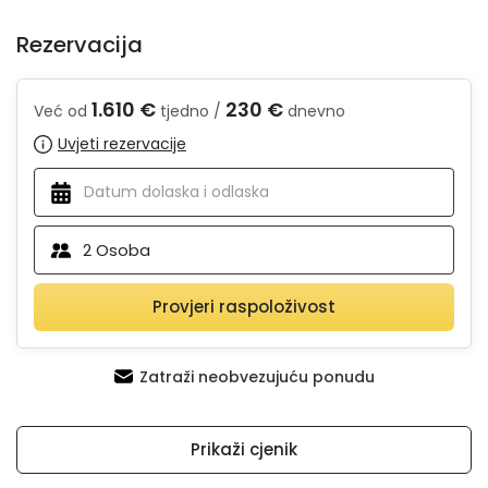
Rezervacija
1.610 €
230 €
Već od
tjedno /
dnevno
Uvjeti rezervacije
2
Osoba
Provjeri raspoloživost
Zatraži neobvezujuću ponudu
Prikaži cjenik