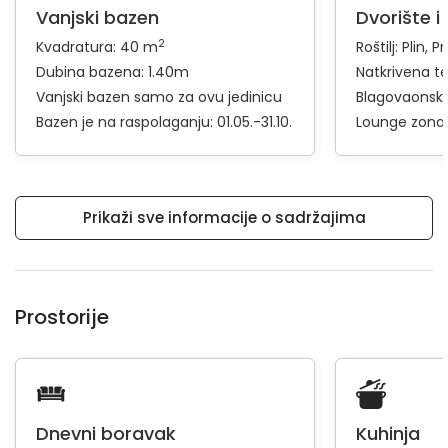
Vanjski bazen
Dvorište i
2
Kvadratura: 40 m
Roštilj:
Plin
Pr
Dubina bazena: 1.40m
Natkrivena t
Vanjski bazen samo za ovu jedinicu
Blagovaonski 
Bazen je na raspolaganju: 01.05.-31.10.
Lounge zona
Prikaži sve informacije o sadržajima
Prostorije
Dnevni boravak
Kuhinja