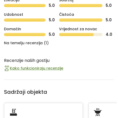
Lokacija
Sadržaj
5.0
5.0
Udobnost
Čistoća
5.0
5.0
Domaćin
Vrijednost za novac
5.0
4.0
Na temelju recenzija (1)
Recenzije naših gostiju
Kako funkcioniraju recenzije
Sadržaji objekta