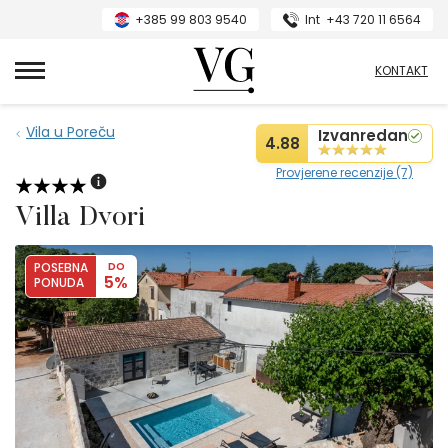
+385 99 803 9540
Int
+43 720 11 6564
VillasGuide
KONTAKT
Vila u Poreču
Izvanredan
4.88
Provjerene recenzije (7)
Villa Dvori
POSEBNA
DO
5%
PONUDA