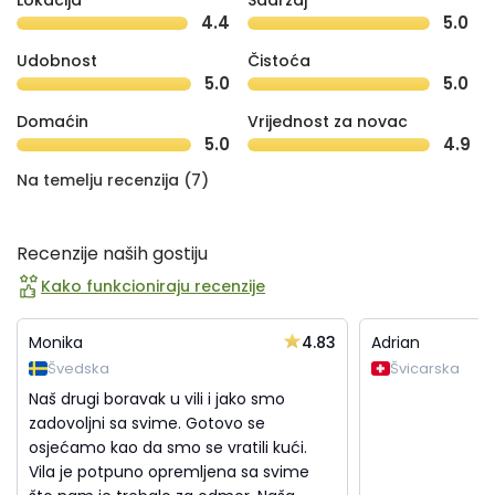
Lokacija
Sadržaj
4.4
5.0
Udobnost
Čistoća
5.0
5.0
Domaćin
Vrijednost za novac
5.0
4.9
Na temelju recenzija (7)
Recenzije naših gostiju
Kako funkcioniraju recenzije
4.83
Monika
Adrian
Švedska
Švicarska
Naš drugi boravak u vili i jako smo
zadovoljni sa svime. Gotovo se
osjećamo kao da smo se vratili kući.
Vila je potpuno opremljena sa svime