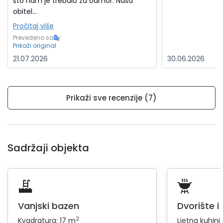
što nam je trebalo za odmor. Naša
obitel...
Pročitaj više
Prevedeno sa
Prikaži original
21.07.2026
30.06.2026
Prikaži sve recenzije (7)
Sadržaji objekta
Vanjski bazen
Dvorište i
2
Kvadratura: 17 m
Ljetna kuhinj