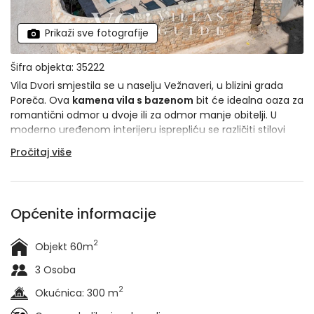
Prikaži sve fotografije
Šifra objekta: 35222
Vila Dvori smjestila se u naselju Vežnaveri, u blizini grada
Poreča. Ova
kamena vila s bazenom
bit će idealna oaza za
romantični odmor u dvoje ili za odmor manje obitelji. U
moderno uređenom interijeru isprepliću se različiti stilovi
uređenja, a okućnica je u potpunosti ograđena kamenim
Pročitaj više
zidovima. Maksimalni komfor i privatnost su zagarantirani,
zahvaljujući čemu bi ova vila lako mogla postati vaše
omiljeno mjesto za odmor
. Namijenjena je za maksimalno
3 osobe, a rado će ugostiti i kućne ljubimce (1 ljubimac uz
Općenite informacije
nadoplatu vlasniku).
2
Objekt 60m
3 Osoba
2
Okućnica: 300 m