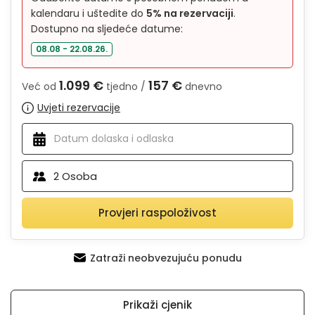
kalendaru i uštedite do
5% na rezervaciji
.
Dostupno na sljedeće datume:
08.08 - 22.08.26.
1.099 €
157 €
Već od
tjedno /
dnevno
Uvjeti rezervacije
2
Osoba
Provjeri raspoloživost
Zatraži neobvezujuću ponudu
Prikaži cjenik