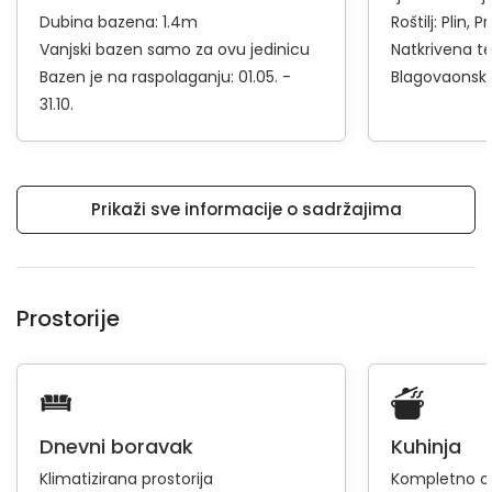
Dubina bazena: 1.4m
Roštilj:
Plin
Pr
Vanjski bazen samo za ovu jedinicu
Natkrivena t
Bazen je na raspolaganju: 01.05. -
Blagovaonski 
31.10.
Prikaži sve informacije o sadržajima
Prostorije
Dnevni boravak
Kuhinja
Klimatizirana prostorija
Kompletno op