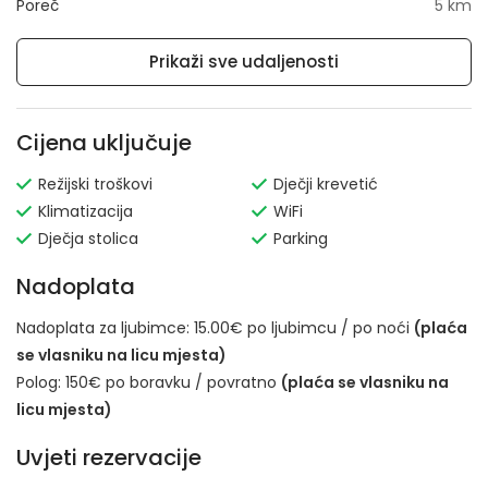
Poreč
5 km
Prikaži sve udaljenosti
Cijena uključuje
Režijski troškovi
Dječji krevetić
Klimatizacija
WiFi
Dječja stolica
Parking
Nadoplata
Nadoplata za ljubimce: 15.00€ po ljubimcu / po noći
(plaća
se vlasniku na licu mjesta)
Polog: 150€ po boravku / povratno
(plaća se vlasniku na
licu mjesta)
Uvjeti rezervacije