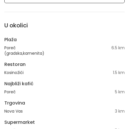
U okolici
Plaža
Poreč
6.5 km
(gradska,kamenita)
Restoran
Kosinožići
1.5 km
Najbliži kafić
Poreč
5 km
Trgovina
Nova Vas
3 km
Supermarket