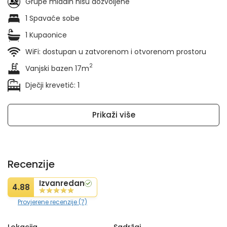
Grupe mladih nisu dozvoljene
1 Spavaće sobe
1 Kupaonice
WiFi: dostupan u zatvorenom i otvorenom prostoru
2
Vanjski bazen 17m
Dječji krevetić: 1
Prikaži više
Recenzije
Izvanredan
4.88
Provjerene recenzije (7)