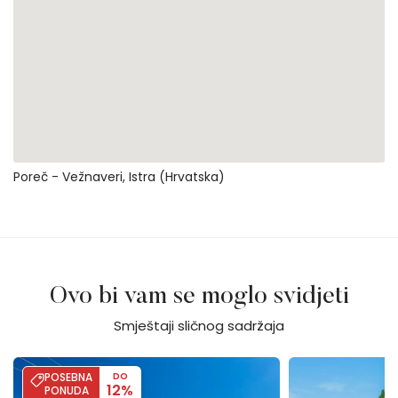
Poreč - Vežnaveri, Istra (Hrvatska)
Ovo bi vam se moglo svidjeti
Smještaji sličnog sadržaja
Casa Romantica
Casa Dvi Mandul
POSEBNA
DO
12%
PONUDA