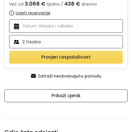
3.068 €
438 €
Već od
tjedno /
dnevno
Uvjeti rezervacije
2
Osoba
Provjeri raspoloživost
Zatraži neobvezujuću ponudu
Prikaži cjenik