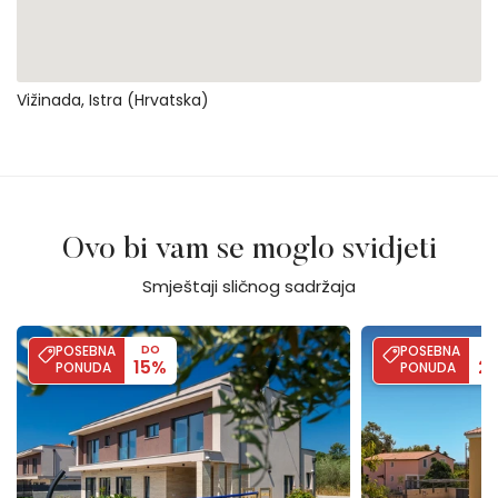
Vižinada, Istra (Hrvatska)
Ovo bi vam se moglo svidjeti
Smještaji sličnog sadržaja
Villa Moon - SeaView & Hydromassage
Villa Lucilla
POSEBNA
DO
POSEBNA
D
15%
2
PONUDA
PONUDA