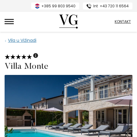
+385 99 803 9540
Int
+43 720 11 6564
VillasGuide
KONTAKT
Vila u Vižinadi
Villa Monte