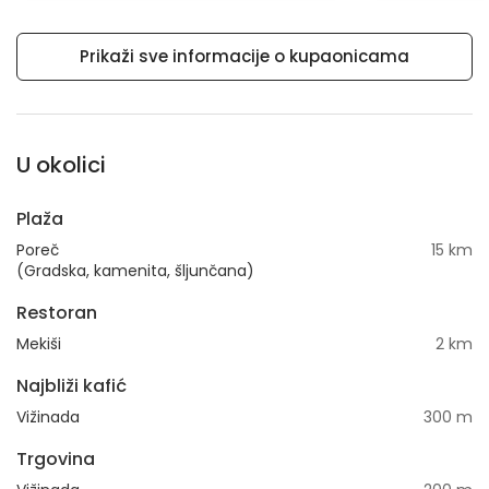
Prikaži sve informacije o kupaonicama
U okolici
Plaža
Poreč
15 km
(Gradska, kamenita, šljunčana)
Restoran
Mekiši
2 km
Najbliži kafić
Vižinada
300 m
Trgovina