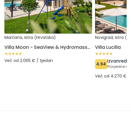
Marčana, Istra (Hrvatska)
Novigrad, Istra (H
Villa Moon - SeaView & Hydromassage
Villa Lucilla
Već od 2.065 € / tjedan
Izvanreda
4.94
Provjerene re
Već od 4.270 € /