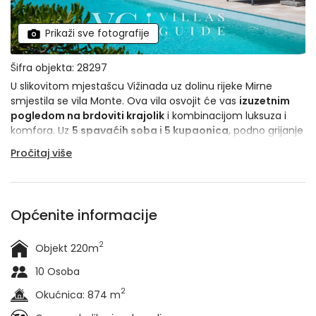
Prikaži sve fotografije
Šifra objekta: 28297
U slikovitom mjestašcu Vižinada uz dolinu rijeke Mirne
smjestila se vila Monte. Ova vila osvojit će vas
izuzetnim
pogledom na brdoviti krajolik
i kombinacijom luksuza i
komfora. Uz
5 spavaćih soba i 5 kupaonica
, podno grijanje
u svim prostorijama te saunu i jacuzzi s pogledom na
Pročitaj više
okolne brežuljke, vila Monte bit će vam novo najdraže
mjesto za predah od gradske vreve.
Općenite informacije
2
Objekt 220m
10 Osoba
2
Okućnica: 874 m