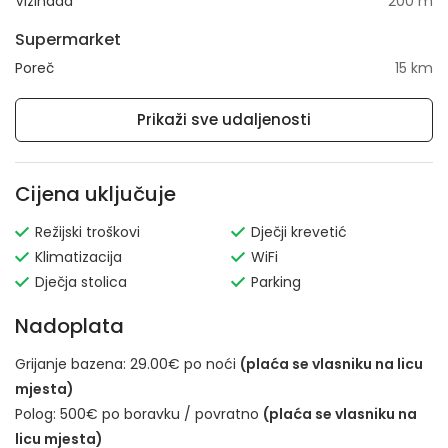
Vižinada
200 m
Supermarket
Poreč
15 km
Prikaži sve udaljenosti
Cijena uključuje
Režijski troškovi
Dječji krevetić
Klimatizacija
WiFi
Dječja stolica
Parking
Nadoplata
Grijanje bazena: 29.00€ po noći
(plaća se vlasniku na licu
mjesta)
Polog: 500€ po boravku / povratno
(plaća se vlasniku na
licu mjesta)