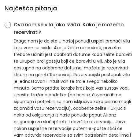
Najčešća pitanja
Ova nam se vila jako sviđa. Kako je možemo
rezervirati?
Drago nam je da ste u našoj ponudi uspjeli pronaći vilu
koju vam se sviđa. Ako je želite rezervirati, prvo što
trebate učiniti jest odabrati datume kada želite boraviti
te ukupan broj gostiju koji će boraviti u vili. Ako je vila
dostupna na odabrane datume, možete je rezervirati
klikom na gumb ‘Rezerviraj’. Rezervacijski postupak vrlo
je jednostavan i intuitivan te traje svega nekoliko
minuta. Samo pratite korake kroz koje vas sustav vodi,
unesite tražene podatke (ne brinite, čuvamo ih na
sigurnom i potrebni su nam isključivo kako bismo mogli
zajamčiti vašu rezervaciju), odaberite želite li uključiti
neka od osiguranja iz naše ponude poput Allianz
osiguranja za slučaj štete i dovršite rezervaciju. Ubrzo
nakon uspješne rezervacije putem e-pošte stići će
vam potvrda rezervacije sa svim potrebnim detaljima i