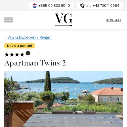
+385 99 803 9540
Int
+43 720 11 6564
VillasGuide
KONTAKT
Vila u Dubrovnik Rivijeri
Novo u ponudi
Apartman Twins 2