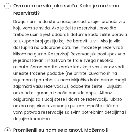
Ova nam se vila jako sviđa. Kako je možemo
rezervirati?
Drago nam je da ste u našoj ponudi uspjeli pronaći vilu
koju vam se sviđa. Ako je želite rezervirati, prvo što
trebate učiniti jest odabrati datume kada želite boraviti
te ukupan broj gostiju koji će boraviti u vili. Ako je vila
dostupna na odabrane datume, možete je rezervirati
klikom na gumb ‘Rezerviraj’. Rezervacijski postupak vrlo
je jednostavan i intuitivan te traje svega nekoliko
minuta. Samo pratite korake kroz koje vas sustav vodi,
unesite tražene podatke (ne brinite, čuvamo ih na
sigurnom i potrebni su nam isključivo kako bismo mogli
zajamčiti vašu rezervaciju), odaberite želite li uključiti
neka od osiguranja iz naše ponude poput Allianz
osiguranja za slučaj štete i dovršite rezervaciju. Ubrzo
nakon uspješne rezervacije putem e-pošte stići će
vam potvrda rezervacije sa svim potrebnim detaljima i
daljnjim koracima.
Promijenili su nam se planovi. Možemo li