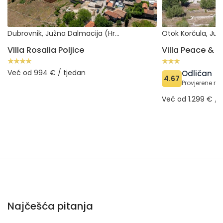
Dubrovnik, Južna Dalmacija (Hrvatska)
Villa Rosalia Poljice
Villa Peace & Q
Već od 994 € / tjedan
Odličan
4.67
Provjerene rec
Već od 1.299 € / 
Najčešća pitanja