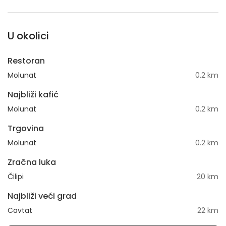
U okolici
Restoran
Molunat
0.2 km
Najbliži kafić
Molunat
0.2 km
Trgovina
Molunat
0.2 km
Zračna luka
Čilipi
20 km
Najbliži veći grad
Cavtat
22 km