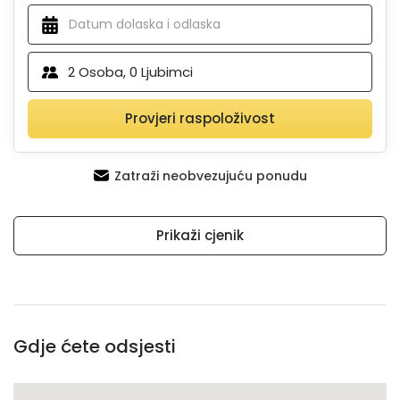
2
Osoba,
0
Ljubimci
Provjeri raspoloživost
Zatraži neobvezujuću ponudu
Prikaži cjenik
Gdje ćete odsjesti