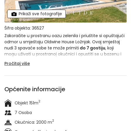
Prikaži sve fotografije
Šifra objekta: 36527
Zakoračite u prostranu oazu zelenila i priuštite si opuštajući
odmor u smještaju Oldwine House Ložnjak. Ovaj smještaj
nudi 3 spavaće sobe te može primiti
do 7 gostiju
, koji
mogu uživati u prostranoj okućnici i opustiti se u bazenu i
hidromasažnoj kadi koji su okruženi zelenilom. Dvorište je
Pročitaj više
također
potpuno ograđeno
pa je idealno i za vaše
kućne
ljubimce
, koji mogu istražiti svaki njegov kutak.
Općenite informacije
2
Objekt 151m
7 Osoba
2
Okućnica: 2000 m