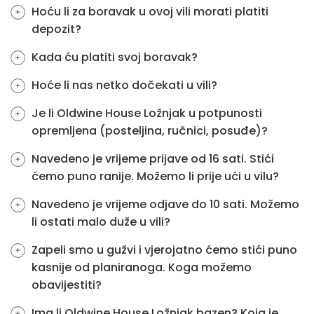
Hoću li za boravak u ovoj vili morati platiti
depozit?
Kada ću platiti svoj boravak?
Hoće li nas netko dočekati u vili?
Je li Oldwine House Ložnjak u potpunosti
opremljena (posteljina, ručnici, posuđe)?
Navedeno je vrijeme prijave od 16 sati. Stići
ćemo puno ranije. Možemo li prije ući u vilu?
Navedeno je vrijeme odjave do 10 sati. Možemo
li ostati malo duže u vili?
Zapeli smo u gužvi i vjerojatno ćemo stići puno
kasnije od planiranoga. Koga možemo
obavijestiti?
Ima li Oldwine House Ložnjak bazen? Koja je