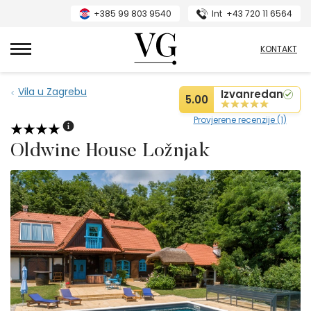
+385 99 803 9540
Int
+43 720 11 6564
VillasGuide
KONTAKT
Vila u Zagrebu
Izvanredan
5.00
Provjerene recenzije (1)
Oldwine House Ložnjak