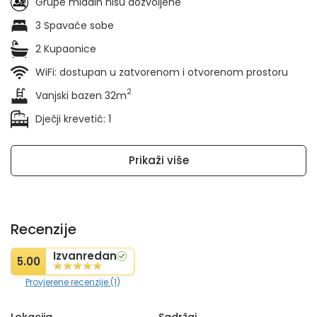
Grupe mladih nisu dozvoljene
3 Spavaće sobe
2 Kupaonice
WiFi: dostupan u zatvorenom i otvorenom prostoru
2
Vanjski bazen 32m
Dječji krevetić: 1
Prikaži više
Recenzije
Izvanredan
5.00
Provjerene recenzije (1)