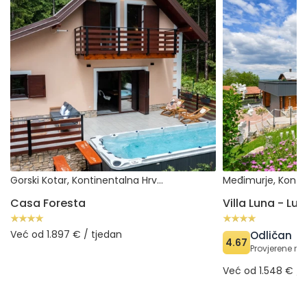
Gorski Kotar, Kontinentalna Hrvatska (Hrvatska)
Casa Foresta
Villa Luna - Lu
Već od 1.897 € / tjedan
Odličan
4.67
Provjerene rec
Već od 1.548 € / 