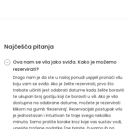
Najčešća pitanja
Ova nam se vila jako sviđa. Kako je možemo
rezervirati?
Drago nam je da ste u našoj ponudi uspjeli pronaći vilu
koju vam se sviđa. Ako je želite rezervirati, prvo što
trebate učiniti jest odabrati datume kada želite boraviti
te ukupan broj gostiju koji će boraviti u vili. Ako je vila
dostupna na odabrane datume, možete je rezervirati
klikom na gumb ‘Rezerviraj’. Rezervacijski postupak vrlo
je jednostavan i intuitivan te traje svega nekoliko
minuta. Samo pratite korake kroz koje vas sustav vodi,
unesite tražene podatke (ne brinite, čuvamo ih na