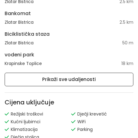
Zlatar Bistrica
2.5 km
Bankomat
Zlatar Bistrica
2.5 km
Biciklistička staza
Zlatar Bistrica
50 m
vodeni park
Krapinske Toplice
18 km
Prikaži sve udaljenosti
Cijena uključuje
Režijski troškovi
Dječji krevetić
Kućni ljubimci
WiFi
Klimatizacija
Parking
Dječja stolica