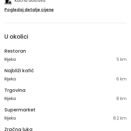
Kućna dostava
Pogledaj detalje cijene
U okolici
Restoran
Rijeka
5 km
Najbliži kafić
Rijeka
6 km
Trgovina
Rijeka
8 km
Supermarket
Rijeka
8.2 km
Zračna luka