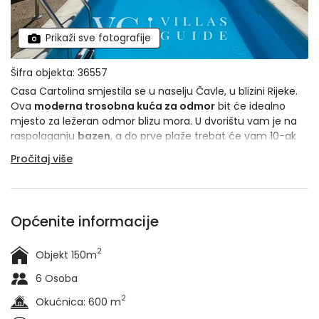
Prikaži sve fotografije
Šifra objekta: 36557
Casa Cartolina smjestila se u naselju Čavle, u blizini Rijeke.
Ova
moderna trosobna kuća za odmor
bit će idealno
mjesto za ležeran odmor blizu mora. U dvorištu vam je na
raspolaganju
bazen
, a do prve plaže trebat će vam 10-ak
minuta automobilom. Imate kućnog ljubimca? Povedite ga
Pročitaj više
sa sobom na odmor jer su u ovoj kući ljubimci i više nego
dobrodošli. Namijenjena je za
boravak 6 osoba
.
Općenite informacije
2
Objekt 150m
6 Osoba
2
Okućnica: 600 m