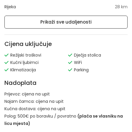
Rijeka
28 km
Prikaži sve udaljenosti
Cijena uključuje
Režijski troškovi
Dječja stolica
Kućni ljubimci
WiFi
Klimatizacija
Parking
Nadoplata
Prijevoz:
cijena na upit
Najam čamca:
cijena na upit
Kućna dostava:
cijena na upit
Polog: 500€ po boravku / povratno
(plaća se vlasniku na
licu mjesta)