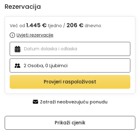
Rezervacija
1.445 €
206 €
Već od
tjedno /
dnevno
Uvjeti rezervacije
2
Osoba,
0
Ljubimci
Provjeri raspoloživost
Zatraži neobvezujuću ponudu
Prikaži cjenik