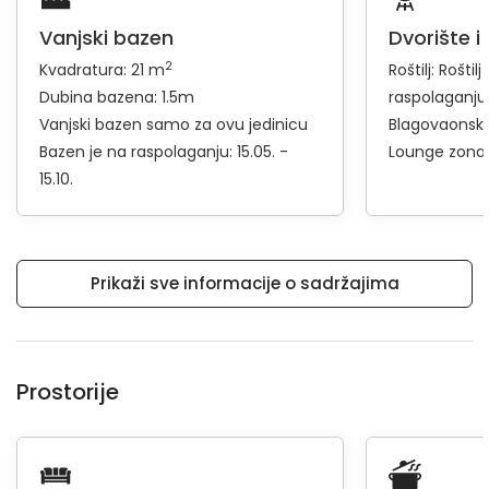
Vanjski bazen
Dvorište i
2
Kvadratura: 21 m
Roštilj:
Roštilj
Dubina bazena: 1.5m
raspolaganju
Vanjski bazen samo za ovu jedinicu
Blagovaonski 
Bazen je na raspolaganju: 15.05. -
Lounge zona
15.10.
Prikaži sve informacije o sadržajima
Prostorije