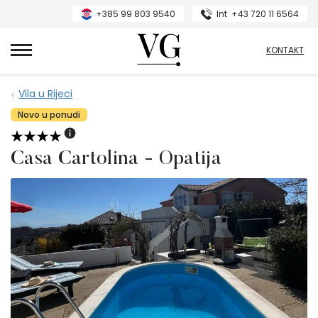
+385 99 803 9540
Int
+43 720 11 6564
VillasGuide
KONTAKT
Vila u Rijeci
Novo u ponudi
Casa Cartolina - Opatija