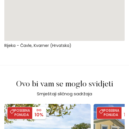
Rijeka - Čavle, Kvarner (Hrvatska)
Ovo bi vam se moglo svidjeti
Smještaji sličnog sadržaja
Villa Verde Oliva Residence with pool
Holiday home Mari
POSEBNA
DO
POSEBNA
D
10%
1
PONUDA
PONUDA