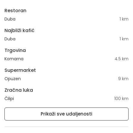
Restoran
Duba
1 km
Najbliži kafić
Duba
1 km
Trgovina
Komarna
4.5 km
Supermarket
Opuzen
9 km
Zračna luka
Čilipi
100 km
Prikaži sve udaljenosti