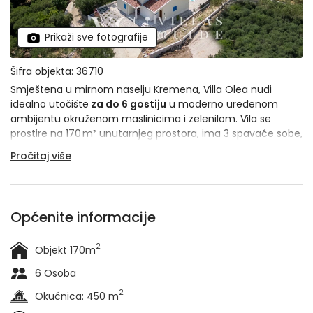
Prikaži sve fotografije
Šifra objekta: 36710
Smještena u mirnom naselju Kremena, Villa Olea nudi
idealno utočište
za do 6 gostiju
u moderno uređenom
ambijentu okruženom maslinicima i zelenilom. Vila se
prostire na 170 m² unutarnjeg prostora, ima 3 spavaće sobe,
3 kupaonice i
privatni bazen
površine 26 m². Ovdje možete
Pročitaj više
uživati u potpunoj privatnosti, a zahvaljujući prostranoj
ograđenoj okućnici i
blizini mora
, boravak u Villi Olea
savršen je spoj mira, udobnosti i prirode.
Općenite informacije
2
Objekt 170m
6 Osoba
2
Okućnica: 450 m