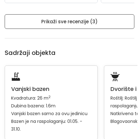
Prikaži sve recenzije (3)
Sadržaji objekta
Vanjski bazen
Dvorište i
2
Kvadratura: 26 m
Roštilj:
Roštilj
Dubina bazena: 1.6m
raspolaganju
Vanjski bazen samo za ovu jedinicu
Natkrivena t
Bazen je na raspolaganju: 01.05. -
Blagovaonski 
31.10.