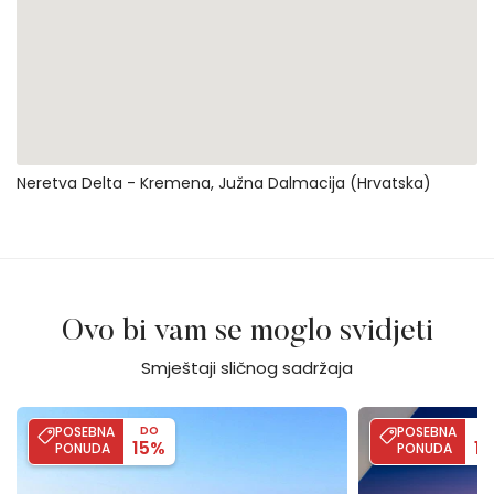
Neretva Delta - Kremena, Južna Dalmacija (Hrvatska)
Ovo bi vam se moglo svidjeti
Smještaji sličnog sadržaja
Villa Blue
Villa White Lady
POSEBNA
DO
POSEBNA
D
15%
1
PONUDA
PONUDA