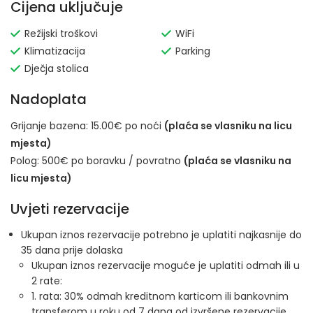
Cijena uključuje
Režijski troškovi
WiFi
Klimatizacija
Parking
Dječja stolica
Nadoplata
Grijanje bazena: 15.00€ po noći
(plaća se vlasniku na licu
mjesta)
Polog: 500€ po boravku / povratno
(plaća se vlasniku na
licu mjesta)
Uvjeti rezervacije
Ukupan iznos rezervacije potrebno je uplatiti najkasnije do
35 dana prije dolaska
Ukupan iznos rezervacije moguće je uplatiti odmah ili u
2 rate:
1. rata: 30% odmah kreditnom karticom ili bankovnim
transferom u roku od 7 dana od izvršene rezervacije