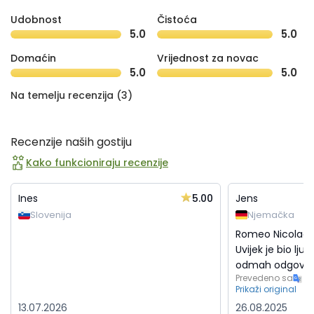
Udobnost
Čistoća
5.0
5.0
Domaćin
Vrijednost za novac
5.0
5.0
Na temelju recenzija (3)
Recenzije naših gostiju
Kako funkcioniraju recenzije
5.00
Ines
Jens
Slovenija
Njemačka
Romeo Nicolac j
Uvijek je bio ljub
odmah odgovorio
Prevedeno sa
Prikaži original
13.07.2026
26.08.2025