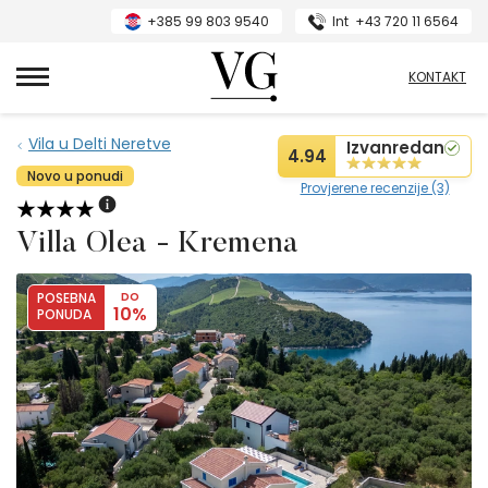
+385 99 803 9540
Int
+43 720 11 6564
VillasGuide
KONTAKT
Vila u Delti Neretve
Izvanredan
4.94
Novo u ponudi
Provjerene recenzije (3)
Villa Olea - Kremena
POSEBNA
DO
10%
PONUDA