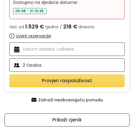
Dostupno na sljedeće datume:
09.08 - 31.10.26.
1.529 €
218 €
Već od
tjedno /
dnevno
Uvjeti rezervacije
2
Osoba
Provjeri raspoloživost
Zatraži neobvezujuću ponudu
Prikaži cjenik