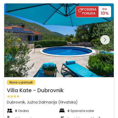
Villa Kate - Dubrovnik
POSEBNA
DO
10%
PONUDA
Pregledajte cijelu
galeriju na
Novo u ponudi
Villa Kate - Dubrovnik
Dubrovnik, Južna Dalmacija (Hrvatska)
8
Osoba
4
Spavaće sobe