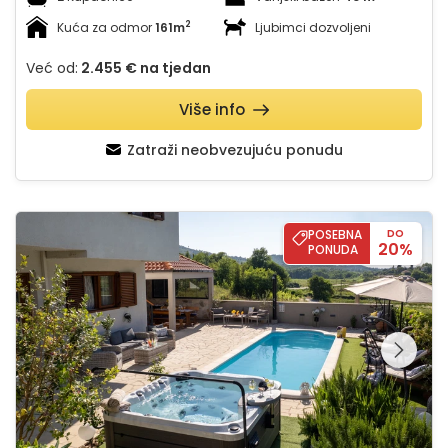
2
Kuća za odmor
161m
Ljubimci dozvoljeni
Već od:
2.455 €
na tjedan
Više info
Zatraži neobvezujuću ponudu
Villa Ivona Ošlje
POSEBNA
DO
20%
PONUDA
Pregledajte cijelu
galeriju na