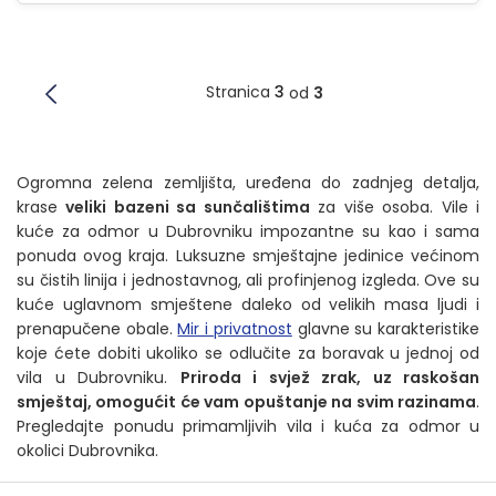
Stranica
3
od
3
Ogromna zelena zemljišta, uređena do zadnjeg detalja,
krase
veliki bazeni sa sunčalištima
za više osoba. Vile i
kuće za odmor u Dubrovniku impozantne su kao i sama
ponuda ovog kraja. Luksuzne smještajne jedinice većinom
su čistih linija i jednostavnog, ali profinjenog izgleda. Ove su
kuće uglavnom smještene daleko od velikih masa ljudi i
prenapučene obale.
Mir i privatnost
glavne su karakteristike
koje ćete dobiti ukoliko se odlučite za boravak u jednoj od
vila u Dubrovniku.
Priroda i svjež zrak, uz raskošan
smještaj, omogućit će vam opuštanje na svim razinama
.
Pregledajte ponudu primamljivih vila i kuća za odmor u
okolici Dubrovnika.