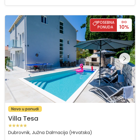
Villa Tesa
POSEBNA
DO
10%
PONUDA
Pregledajte cijelu
galeriju na
Novo u ponudi
Villa Tesa
Dubrovnik, Južna Dalmacija (Hrvatska)