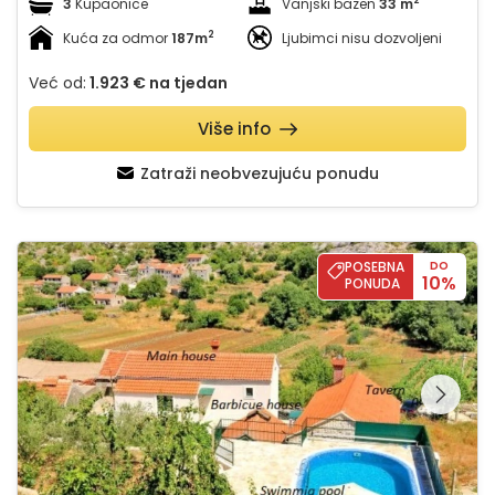
2
3
Kupaonice
Vanjski bazen
33 m
2
Kuća za odmor
187m
Ljubimci nisu dozvoljeni
Već od:
1.923 €
na tjedan
Više info
Zatraži neobvezujuću ponudu
Country house Ošlje
POSEBNA
DO
10%
PONUDA
Pregledajte cijelu
galeriju na