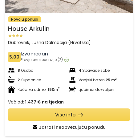
Novo u ponudi
House Arkulin
Dubrovnik, Južna Dalmacija (Hrvatska)
Izvanredan
5.00
Provjerene recenzije (2)
8
Osoba
4
Spavaće sobe
2
2
Kupaonice
Vanjski bazen
25 m
2
Kuća za odmor
150m
Ljubimci dozvoljeni
Već od:
1.437 €
na tjedan
Više info
Zatraži neobvezujuću ponudu