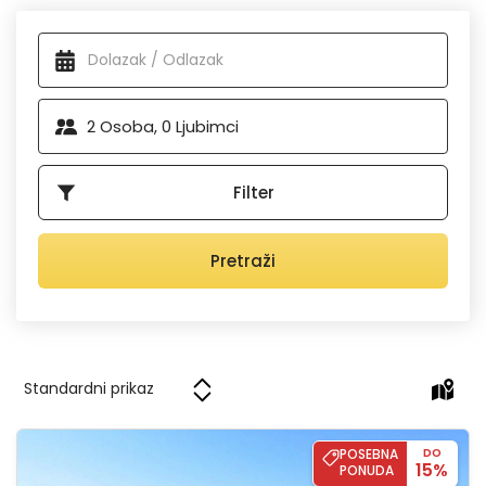
Dostupni smještaj
2
Osoba,
0
Ljubimci
Filter
Pretraži
Villa Blue
POSEBNA
DO
15%
PONUDA