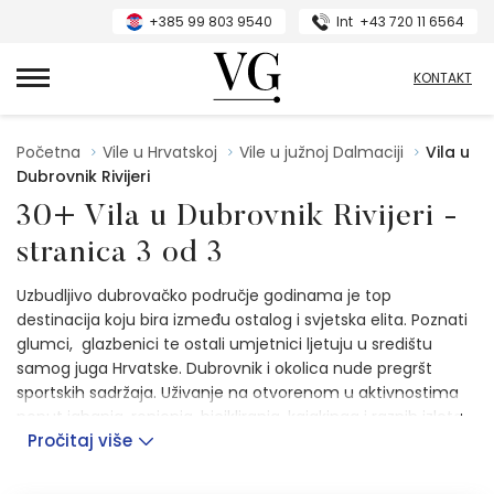
+385 99 803 9540
Int
+43 720 11 6564
VillasGuide
KONTAKT
Početna
Vile u Hrvatskoj
Vile u južnoj Dalmaciji
Vila u
Dubrovnik Rivijeri
30+ Vila u Dubrovnik Rivijeri -
stranica 3 od 3
Uzbudljivo dubrovačko područje godinama je top
destinacija koju bira između ostalog i svjetska elita. Poznati
glumci, glazbenici te ostali umjetnici ljetuju u središtu
samog juga Hrvatske. Dubrovnik i okolica nude pregršt
sportskih sadržaja. Uživanje na otvorenom u aktivnostima
poput jahanja, ronjenja, bicikliranja, kajakinga i raznih izleta
Pročitaj više
savršeno se nadopunjuje sa razgledavanjem povijesne i
kulturne ostavštine te atrakcija unutar samih gradova
Rivijere Dubrovnik.