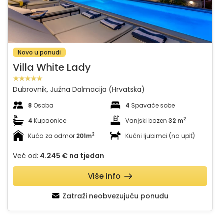
Novo u ponudi
Villa White Lady
Dubrovnik, Južna Dalmacija (Hrvatska)
8
Osoba
4
Spavaće sobe
2
4
Kupaonice
Vanjski bazen
32 m
2
Kuća za odmor
201m
Kućni ljubimci (na upit)
Već od:
4.245 €
na tjedan
Više info
Zatraži neobvezujuću ponudu