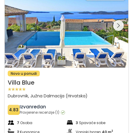
Pregledajte cijelu
galeriju na
Novo u ponudi
Villa Blue
Dubrovnik, Južna Dalmacija (Hrvatska)
Izvanredan
4.83
Provjerene recenzije (1)
7
Osoba
3
Spavaće sobe
2
2
Kupaonice
Vanjski bazen
40 m