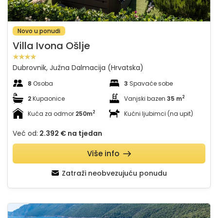
Novo u ponudi
Villa Ivona Ošlje
Dubrovnik, Južna Dalmacija (Hrvatska)
8
Osoba
3
Spavaće sobe
2
2
Kupaonice
Vanjski bazen
35 m
2
Kuća za odmor
250m
Kućni ljubimci (na upit)
Već od:
2.392 €
na tjedan
Više info
Zatraži neobvezujuću ponudu
Villa Palma