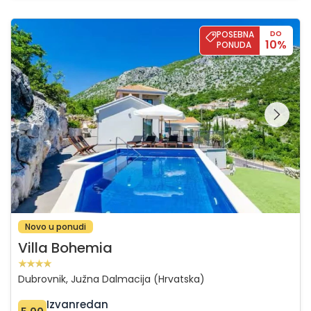
Villa Bohemia
POSEBNA
DO
10%
PONUDA
Pregledajte cijelu
galeriju na
Novo u ponudi
Villa Bohemia
Dubrovnik, Južna Dalmacija (Hrvatska)
Izvanredan