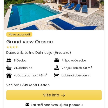
Novo u ponudi
Grand view Orasac
Dubrovnik, Južna Dalmacija (Hrvatska)
8
Osoba
4
Spavaće sobe
2
2
Kupaonice
Vanjski bazen
40 m
2
Kuća za odmor
145m
Ljubimci dozvoljeni
Već od:
1.739 €
na tjedan
Više info
Zatraži neobvezujuću ponudu