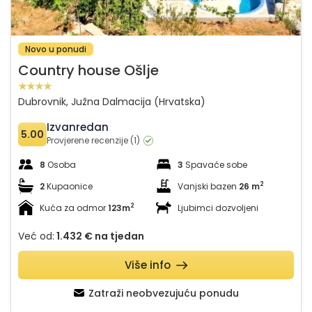
Novo u ponudi
Country house Ošlje
Dubrovnik, Južna Dalmacija (Hrvatska)
Izvanredan
5.00
Provjerene recenzije (1)
8
Osoba
3
Spavaće sobe
2
2
Kupaonice
Vanjski bazen
26 m
2
Kuća za odmor
123m
Ljubimci dozvoljeni
Već od:
1.432 €
na tjedan
Više info
Zatraži neobvezujuću ponudu