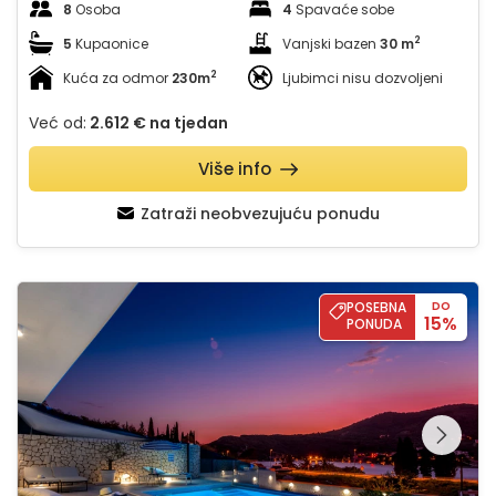
8
Osoba
4
Spavaće sobe
2
5
Kupaonice
Vanjski bazen
30 m
2
Kuća za odmor
230m
Ljubimci nisu dozvoljeni
Već od:
2.612 €
na tjedan
Više info
Zatraži neobvezujuću ponudu
Villa White Lady
POSEBNA
DO
15%
PONUDA
Pregledajte cijelu
galeriju na