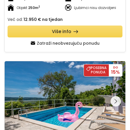
2
Objekt
250m
Ljubimci nisu dozvoljeni
Već od:
12.950 €
na tjedan
Više info
Zatraži neobvezujuću ponudu
House Arkulin
POSEBNA
DO
15%
PONUDA
Pregledajte cijelu
galeriju na