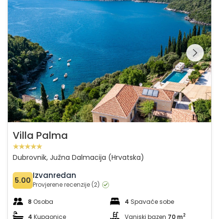
Pregledajte cijelu
galeriju na
Villa Palma
Dubrovnik, Južna Dalmacija (Hrvatska)
Izvanredan
5.00
Provjerene recenzije (2)
8
Osoba
4
Spavaće sobe
2
4
Kupaonice
Vanjski bazen
70 m