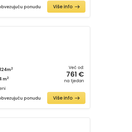
Više info
eobvezujuću ponudu
Već od:
2
124m
761 €
2
4 m
na tjedan
eni
Više info
eobvezujuću ponudu