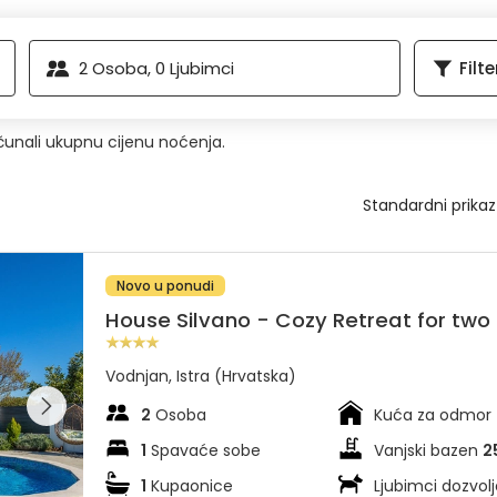
riliku za kušanje lokalnog maslinovog ulja i vina te tako zaokružite d
2
Osoba,
0
Ljubimci
Filte
ačunali ukupnu cijenu noćenja.
Novo u ponudi
House Silvano - Cozy Retreat for two
Vodnjan, Istra (Hrvatska)
dajte
leriju na
2
Osoba
Kuća za odmor
1
Spavaće sobe
Vanjski bazen
2
1
Kupaonice
Ljubimci dozvolj