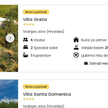
Novo u ponudi
Villa Greta
Vodnjan, Istra (Hrvatska)
dajte
leriju na
6
Osoba
Kuća za odmor
2
Spavaće sobe
Vanjski bazen
2
1
Kupaonice
Ljubimci nisu do
Zatraži n
Novo u ponudi
Villa Santa Domenica
Vodnjan, Istra (Hrvatska)
dajte