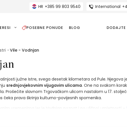
HR
+385 99 803 9540
International
+4
ERESI
POSEBNE PONUDE
BLOG
DODAJTE
stri
Vile - Vodnjan
jan
šnjosti južne Istre, svega desetak kilometara od Pule. Njegova j
tnju
srednjovjekovnim vijugavim ulicama
. One na svakom koraku 
la. Prošećite slavnom Trgovačkom ulicom nastalom u 17. stoljeću
as čeka prava škrinja kulturno-povijesnih spomenika.
rnim vremenima jer je Vodnjan poznat i po uličnoj umjetnosti –
m gradiću. U Parku kažuna na jedinstveni način doznajte više o z
ičke staze koje prolaze ovim područjem omogućit će vam da se pov