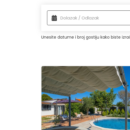
prirodne čari ovog područja
. Iskoristite p
predivnom Vodnjanu.
Dostupni smještaj
Unesite datume i broj gostiju kako biste izr
House Silvano - Cozy Retreat for two
Pregle
cijelu ga