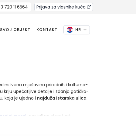
3 720 11 6564
Prijava za vlasnike kuća
 SVOJ OBJEKT
KONTAKT
HR
edinstvena mješavina prirodnih i kulturno-
kriju upečatljive detalje i zdanja gotičko-
, koja je ujedno i
najduža istarska ulica
.
brojni murali
nastali na street art
načenju ovih tradicionalnih pastirskih
ežete s bajkovitim zelenilom i otkrijete