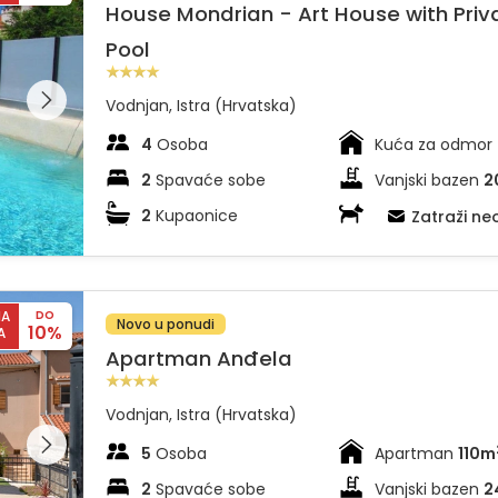
House Mondrian - Art House with Priv
Pool
dajte
leriju na
Vodnjan, Istra (Hrvatska)
4
Osoba
Kuća za odmor
2
Spavaće sobe
Vanjski bazen
2
2
Kupaonice
Ljubimci dozvolj
Zatraži n
NA
DO
Novo u ponudi
10%
A
Apartman Anđela
Vodnjan, Istra (Hrvatska)
dajte
leriju na
5
Osoba
Apartman
110m
2
Spavaće sobe
Vanjski bazen
2