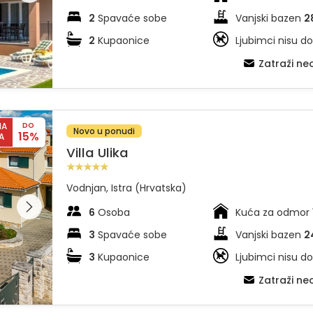
2
Spavaće sobe
Vanjski bazen
2
2
Kupaonice
Ljubimci nisu do
Zatraži n
NA
DO
Novo u ponudi
15%
A
Villa Ulika
Vodnjan, Istra (Hrvatska)
dajte
leriju na
6
Osoba
Kuća za odmor
3
Spavaće sobe
Vanjski bazen
2
3
Kupaonice
Ljubimci nisu do
Zatraži n