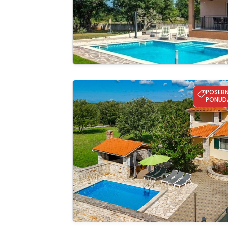
Villa Ulika
POSEB
PONUD
Pregle
cijelu ga