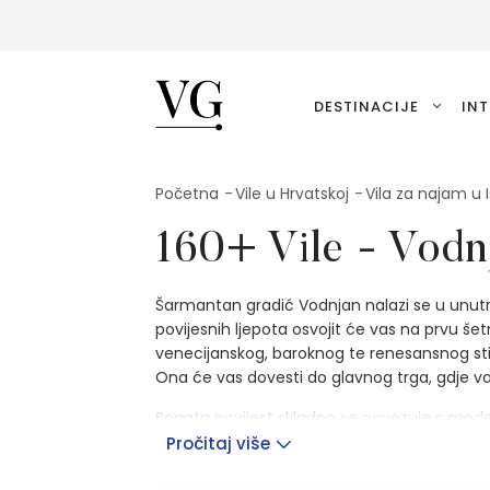
VillasGuide
DESTINACIJE
INT
Početna
Vile u Hrvatskoj
Vila za najam u I
160+ Vile - Vodn
Šarmantan gradić Vodnjan nalazi se u unutra
povijesnih ljepota osvojit će vas na prvu še
venecijanskog, baroknog te renesansnog sti
Ona će vas dovesti do glavnog trga, gdje v
Bogata povijest skladno se povezuje s mode
festivalima ukrašavaju fasade kuća po cijelo
Pročitaj više
skloništa za područje Vodnjana, a biciklist