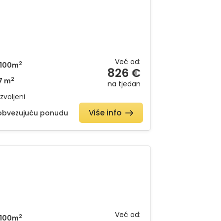
Već od:
2
100m
826 €
2
7 m
na tjedan
zvoljeni
Više info
eobvezujuću ponudu
Već od:
2
100m