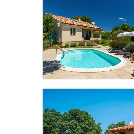
Pregle
cijelu ga
Villa Leona
Pregle
cijelu ga