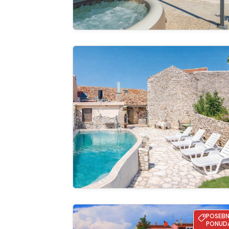
Old Stone House Vodnjan
Pregle
cijelu ga
House Mondrian - Art House with Private 
POSEB
PONUD