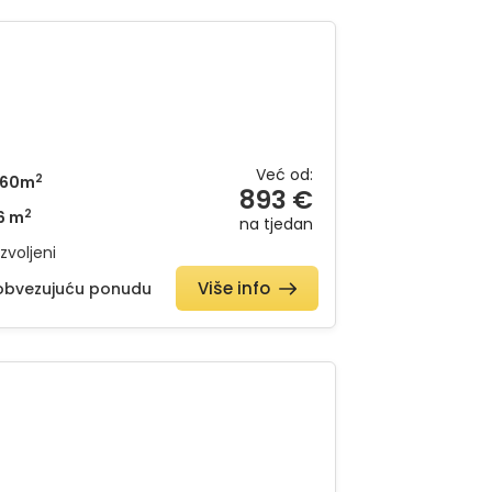
Već od:
2
60m
893 €
2
6 m
na tjedan
zvoljeni
Više info
eobvezujuću ponudu