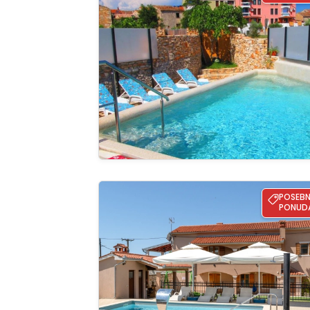
Pregle
cijelu ga
Apartman Anđela
POSEB
PONUD
Pregle
cijelu ga