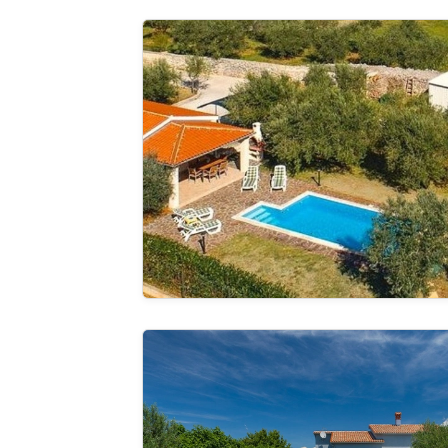
Villa Greta
Pregle
cijelu ga
Villa Santa Domenica
Pregle