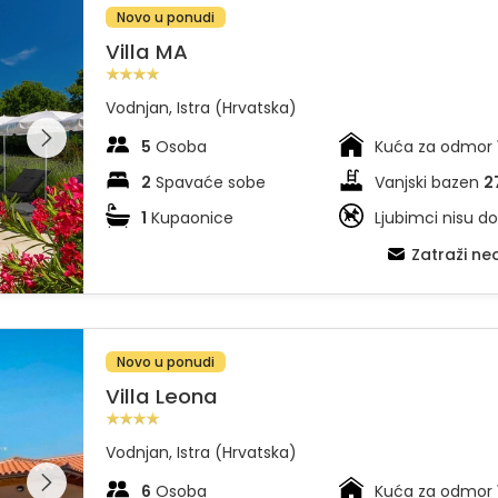
Novo u ponudi
Villa MA
Vodnjan, Istra (Hrvatska)
dajte
leriju na
5
Osoba
Kuća za odmor
2
Spavaće sobe
Vanjski bazen
2
1
Kupaonice
Ljubimci nisu do
Zatraži n
Novo u ponudi
Villa Leona
Vodnjan, Istra (Hrvatska)
dajte
leriju na
6
Osoba
Kuća za odmor