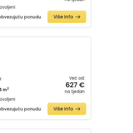
zvoljeni
Više info
eobvezujuću ponudu
Već od:
2
627 €
2
4 m
na tjedan
zvoljeni
Više info
eobvezujuću ponudu