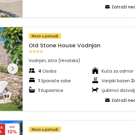
Zatraži n
Novo u ponudi
Old Stone House Vodnjan
Vodnjan, Istra (Hrvatska)
dajte
leriju na
4
Osoba
Kuća za odmor
1
Spavaće sobe
Vanjski bazen
2
1
Kupaonice
Ljubimci dozvolj
Zatraži n
Pool
NA
DO
Novo u ponudi
10%
A