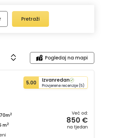
oživljaj autentične Istre dok boravite u vili u
r
Pretraži
Pogledaj na mapi
Izvanredan
5.00
Provjerene recenzije (5)
Već od:
2
70m
850 €
2
5 m
na tjedan
eni