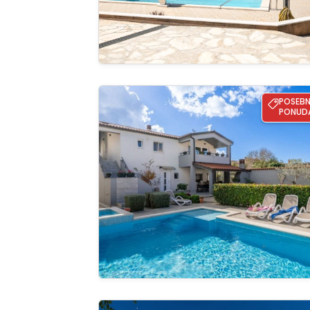
Apartman Lucija - Vodnjan
POSEB
PONUD
Pregle
cijelu ga
Villa MA