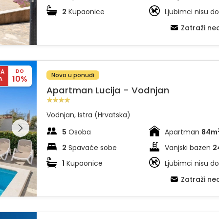
2
Kupaonice
Ljubimci nisu do
Zatraži n
NA
DO
Novo u ponudi
10%
A
Apartman Lucija - Vodnjan
Vodnjan, Istra (Hrvatska)
dajte
leriju na
5
Osoba
Apartman
84m
2
Spavaće sobe
Vanjski bazen
2
1
Kupaonice
Ljubimci nisu do
Zatraži n