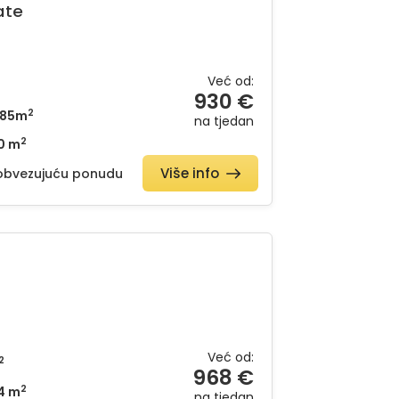
ate
Već od:
930 €
2
85m
na tjedan
2
0 m
Više info
eni
eobvezujuću ponudu
Već od:
2
968 €
2
4 m
na tjedan