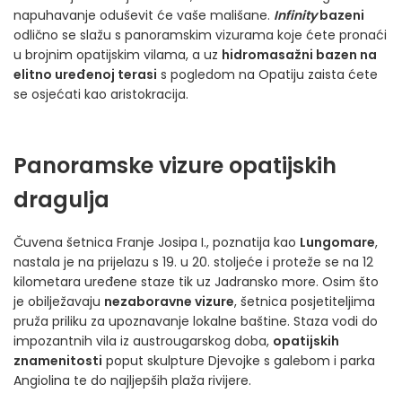
napuhavanje oduševit će vaše mališane.
Infinity
bazeni
odlično se slažu s panoramskim vizurama koje ćete pronaći
u brojnim opatijskim vilama, a uz
hidromasažni bazen na
elitno uređenoj terasi
s pogledom na Opatiju zaista ćete
se osjećati kao aristokracija.
Panoramske vizure opatijskih
dragulja
Čuvena šetnica Franje Josipa I., poznatija kao
Lungomare
,
nastala je na prijelazu s 19. u 20. stoljeće i proteže se na 12
kilometara uređene staze tik uz Jadransko more. Osim što
je obilježavaju
nezaboravne vizure
, šetnica posjetiteljima
pruža priliku za upoznavanje lokalne baštine. Staza vodi do
impozantnih vila iz austrougarskog doba,
opatijskih
znamenitosti
poput skulpture Djevojke s galebom i parka
Angiolina te do najljepših plaža rivijere.