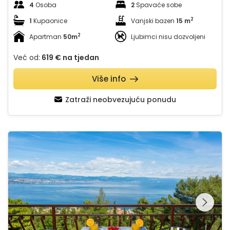
4
Osoba
2
Spavaće sobe
2
1
Kupaonice
Vanjski bazen
15 m
2
Apartman
50m
Ljubimci nisu dozvoljeni
Već od:
619 €
na tjedan
Više info
Zatraži neobvezujuću ponudu
Apartment Milena 1 Opatija Lovran
Pregledajte cijelu
galeriju na