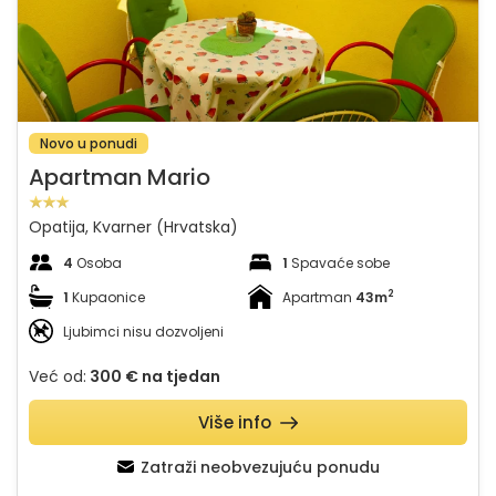
Novo u ponudi
Apartman Mario
Opatija, Kvarner (Hrvatska)
4
Osoba
1
Spavaće sobe
2
1
Kupaonice
Apartman
43m
Ljubimci nisu dozvoljeni
Već od:
300 €
na tjedan
Više info
Zatraži neobvezujuću ponudu