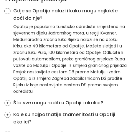
Gdje se Opatija nalazi i kako mogu najlakše
doći do nje?
Opatija je popularno turističko odredište smješteno na
sjevernom dijelu Jadranskog mora, u regiji Kvarner.
Međunarodna zračna luka Rijeka nalazi se na otoku
Krku, oko 40 kilometara od Opatije. Možete sletjeti i u
zračnu luku Pula, 100 kilometara od Opatije. Odlučite li
putovati automobilom, preko graničnog prijelaza Rupa
vozite do Matulja i Opatije. Iz smjera graničnog prijelaza
Pasjak nastavljate cestom D8 prema Matulju i zatim
Opatiji, a iz smjera Zagreba zaobilaznicom D3 prođite
Rijeku iz koje nastavljate cestom D9 prema svojem
odredištu.
Što sve mogu raditi u Opatiji i okolici?
Koje su najpoznatije znamenitosti u Opatiji i
okolici?