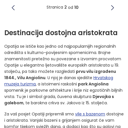
Stranica
2
od
10
Destinacija dostojna aristokrata
Opatija se ističe kao jedno od najpopularnijih regionalnih
odredišta s kulturno-povijesnim spomenicima. Brojne
znamenitosti pretežno su povezane s izvornim procvatom
Opatije u elegantno ljetovalište europskih aristokrata u 19.
stoljeću, pa tako možete razgledati
prvu vilu izgrađenu
1844., Vilu Angiolinu
. U njoj je danas sjedište
Hrvatskog
muzeja turizma
, a istoimeni raskošni
park Angiolina
spomenik je parkovne arhitekture i krije niz egzotičnih biljnih
vrsta. Tu je i simbol grada, čuvena skulptura
Djevojka s
galebom
, te barokna crkva sv. Jakova iz 15. stoljeća.
Za vaš posjet Opatiji pripremili smo
vile s bazenom
dostojne
i aristokrata. Vanjski bazeni s grijanjem osigurat će vam
komfor tijekom svježih dana, a dodaci kao što su golovi na