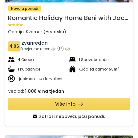
Novo u ponudi
R
omantic Holiday Home Beni with Jacuzzi
Opatija, Kvarner (Hrvatska)
Izvanredan
4.96
Provjerene recenzije (12)
4
Osoba
1
Spavaće sobe
2
1
Kupaonice
Kuća za odmor
55m
Ljubimci nisu dozvoljeni
Već od:
1.008 €
na tjedan
Više info
Zatraži neobvezujuću ponudu