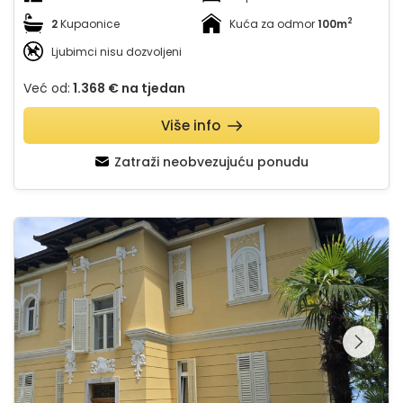
2
2
Kupaonice
Kuća za odmor
100m
Ljubimci nisu dozvoljeni
Već od:
1.368 €
na tjedan
Više info
Zatraži neobvezujuću ponudu
Apartman Villa Adelle - Lovran
Pregledajte cijelu
galeriju na