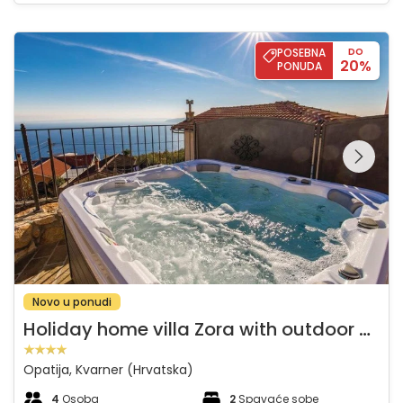
Holiday home villa Zora with outdoor whirpool
POSEBNA
DO
20%
PONUDA
Pregledajte cijelu
galeriju na
Novo u ponudi
H
oliday home villa Zora with outdoor whirpool
Opatija, Kvarner (Hrvatska)
4
Osoba
2
Spavaće sobe