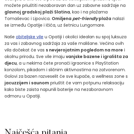
možete priuštiti nezaboravan dan uz zabavne sadržaje na
glavnoj gradskoj plaži Slatina
, kao i na plažama
Tomaševac i Lipovica.
Omiljena
pet-friendly
plaža
nalazi
se između Opatije i Ičića, uz šetnicu Lungomare.
Naše
obiteljske vile
u Opatiji i okolici idealan su spoj luksuza
za vas i zabavnog sadržaja za vaše mališane. Većina ovih
vila dočekat će vas
s nevjerojatnim pogledom na more
i
okolnu prirodu. Sve vile imaju
vanjske bazene i igrališta za
djecu
, a u nekima ćete pronaći igraonice s PlayStation
konzolom, pikadom i sličnim aktivnostima na zatvorenom.
Golovi za bazen razveselit će sve kupače, a wellness zone s
jacuzzijem i saunom
priuštit će vam potpunu relaksaciju
kako biste zaista napunili baterije na nezaboravnom
odmoru u Opatiji.
Najčešća pitanja