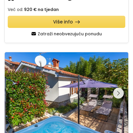
Već od:
920 €
na tjedan
Više info
Zatraži neobvezujuću ponudu
Romantic Holiday Home Beni with Jacuzzi
Pregledajte cijelu
galeriju na