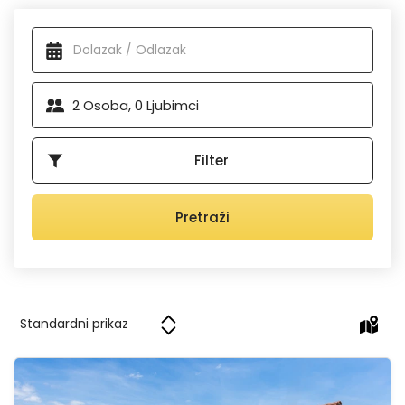
će vam staze za opuštajuće šetnje, dok na plažama
Dostupni smještaj
možete provesti dan izležavajući se pod kvarnerskim
suncem. Usto, opatijske kulinarske delicije oduševit će i
najzahtjevnije – ovdje se nalaze
neki od najboljih
restorana u Hrvatskoj
. Dodajmo još tome kulturne
2
Osoba,
0
Ljubimci
manifestacije kojih u ljetnim mjesecima ima napretek i lako
je zaključiti da se Opatija opravdano ubraja među
najljepše
hrvatske destinacije
.
Filter
Pretraži
Casa Milena 2 Lovran Opatija