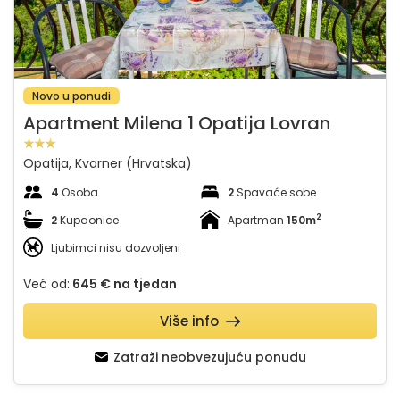
Novo u ponudi
Apartment Milena 1 Opatija Lovran
Opatija, Kvarner (Hrvatska)
4
Osoba
2
Spavaće sobe
2
2
Kupaonice
Apartman
150m
Ljubimci nisu dozvoljeni
Već od:
645 €
na tjedan
Više info
Zatraži neobvezujuću ponudu