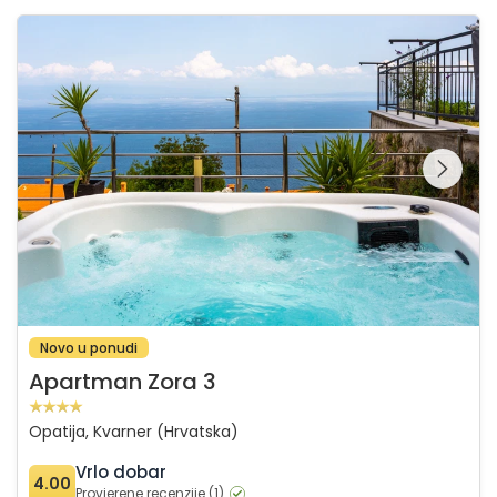
Apartman Zora 3
Pregledajte cijelu
galeriju na
Novo u ponudi
Apartman Zora 3
Opatija, Kvarner (Hrvatska)
Vrlo dobar
4.00
Provjerene recenzije (1)