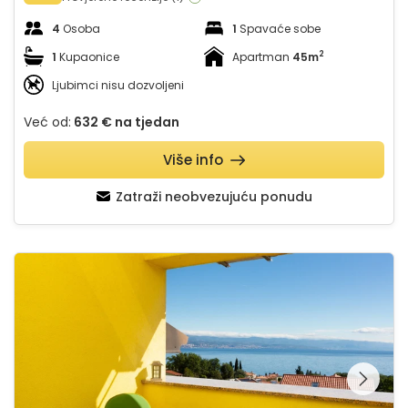
4
Osoba
1
Spavaće sobe
2
1
Kupaonice
Apartman
45m
Ljubimci nisu dozvoljeni
Već od:
632 €
na tjedan
Više info
Zatraži neobvezujuću ponudu
Apartman Mario
Pregledajte cijelu
galeriju na