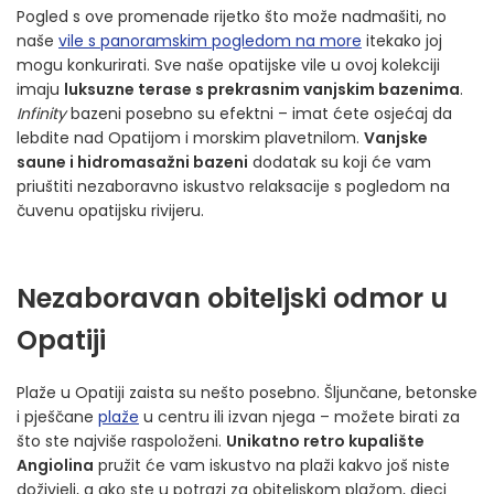
Pogled s ove promenade rijetko što može nadmašiti, no
naše
vile s panoramskim pogledom na more
itekako joj
mogu konkurirati. Sve naše opatijske vile u ovoj kolekciji
imaju
luksuzne terase s prekrasnim vanjskim bazenima
.
Infinity
bazeni posebno su efektni – imat ćete osjećaj da
lebdite nad Opatijom i morskim plavetnilom.
Vanjske
saune i hidromasažni bazeni
dodatak su koji će vam
priuštiti nezaboravno iskustvo relaksacije s pogledom na
čuvenu opatijsku rivijeru.
Nezaboravan obiteljski odmor u
Opatiji
Plaže u Opatiji zaista su nešto posebno. Šljunčane, betonske
i pješčane
plaže
u centru ili izvan njega – možete birati za
što ste najviše raspoloženi.
Unikatno retro kupalište
Angiolina
pružit će vam iskustvo na plaži kakvo još niste
doživjeli, a ako ste u potrazi za obiteljskom plažom, djeci