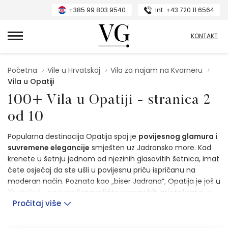
+385 99 803 9540
Int
+43 720 11 6564
VillasGuide
KONTAKT
Početna
Vile u Hrvatskoj
Vila za najam na Kvarneru
Vila u Opatiji
100+ Vila u Opatiji - stranica 2
od 10
Popularna destinacija Opatija spoj je
povijesnog glamura i
suvremene elegancije
smješten uz Jadransko more. Kad
krenete u šetnju jednom od njezinih glasovitih šetnica, imat
ćete osjećaj da ste ušli u povijesnu priču ispričanu na
moderan način. Poznata kao „biser Jadrana”, Opatija je još u
19. stoljeću postala
ljetovalište europskih aristokrata
, a
Pročitaj više
impresivne vile iz tog vremena i dalje možete razgledati.
Veličanstveni
perivoji i šetnice
s pogledom na more pružit