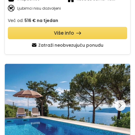
Ljubimci nisu dozvoljeni
Već od:
516 €
na tjedan
Više info
Zatraži neobvezujuću ponudu
Apartman Butterfly 3 - Opatija Zagore
Pregledajte cijelu
galeriju na