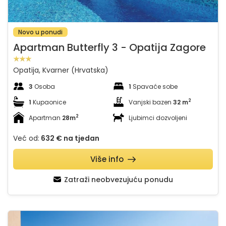
Novo u ponudi
Apartman Butterfly 3 - Opatija Zagore
Opatija, Kvarner (Hrvatska)
3
Osoba
1
Spavaće sobe
2
1
Kupaonice
Vanjski bazen
32 m
2
Apartman
28m
Ljubimci dozvoljeni
Već od:
632 €
na tjedan
Više info
Zatraži neobvezujuću ponudu
Apartman Mihaela with pool