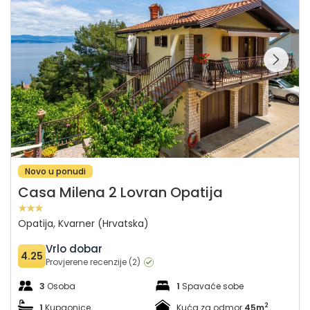
Pregledajte cijelu
galeriju na
Novo u ponudi
Casa Milena 2 Lovran Opatija
Opatija, Kvarner (Hrvatska)
Vrlo dobar
4.25
Provjerene recenzije (2)
3
Osoba
1
Spavaće sobe
2
1
Kupaonice
Kuća za odmor
45m