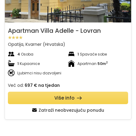
Apartman Villa Adelle - Lovran
Opatija, Kvarner (Hrvatska)
4
Osoba
1
Spavaće sobe
2
1
Kupaonice
Apartman
50m
Ljubimci nisu dozvoljeni
Već od:
697 €
na tjedan
Više info
Zatraži neobvezujuću ponudu