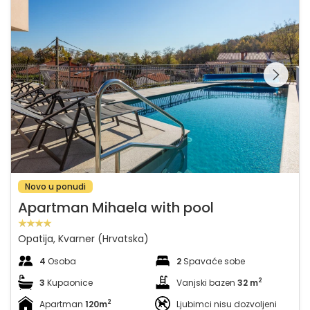
Pregledajte cijelu
galeriju na
Novo u ponudi
Apartman Mihaela with pool
Opatija, Kvarner (Hrvatska)
4
Osoba
2
Spavaće sobe
2
3
Kupaonice
Vanjski bazen
32 m
2
Apartman
120m
Ljubimci nisu dozvoljeni