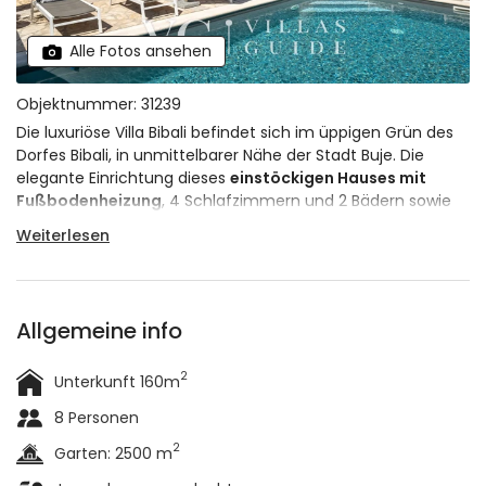
Alle Fotos ansehen
Objektnummer: 31239
Die luxuriöse Villa Bibali befindet sich im üppigen Grün des
Dorfes Bibali, in unmittelbarer Nähe der Stadt Buje. Die
elegante Einrichtung dieses
einstöckigen Hauses mit
Fußbodenheizung
, 4 Schlafzimmern und 2 Bädern sowie
einem beheizten Swimmingpool mit schöner Aussicht
Weiterlesen
machen es zu einem idealen Ziel für einen Urlaub in der
ruhigen Natur. Es ist
für 8 Personen
.
Allgemeine info
2
Unterkunft 160m
8 Personen
2
Garten: 2500 m