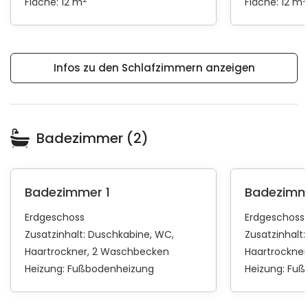
Fläche: 12 m
Fläche: 12 m
Infos zu den Schlafzimmern anzeigen
Badezimmer (2)
Badezimmer 1
Badezimm
Erdgeschoss
Erdgeschoss
Zusatzinhalt:
Duschkabine
WC
Zusatzinhalt:
Haartrockner
2 Waschbecken
Haartrockner
Heizung:
Fußbodenheizung
Heizung:
Fuß