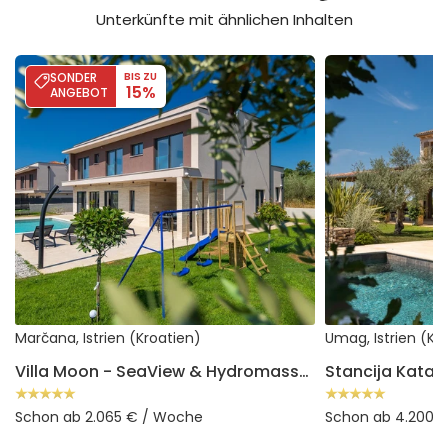
Unterkünfte mit ähnlichen Inhalten
Villa Moon - SeaView & Hydromassage
Stancija Katarina
SONDER
BIS ZU
15%
ANGEBOT
Marčana, Istrien (Kroatien)
Umag, Istrien (Kr
Villa Moon - SeaView & Hydromassage
Stancija Katari
Schon ab 2.065 € / Woche
Schon ab 4.200 