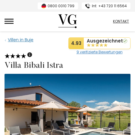
0800 0010 799
Int
+43 720 11 6564
VillasGuide
KONTAKT
Villen in Buje
Ausgezeichnet
4.93
9 verifizierte Bewertungen
Villa Bibali Istra