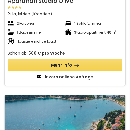
Apartman studio Oliva
Pula, Istrien (Kroatien)
2
Personen
1
Schlafzimmer
2
1
Badezimmer
Studio apartment
48m
Haustiere nicht erlaubt
Schon ab:
560 €
pro Woche
Mehr Info
Unverbindliche Anfrage
Apartman Seaside 067
Schauen Sie sich die