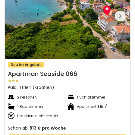
Schauen Sie sich die
gesamte Galerie
Neu im Angebot
Apartman Seaside 066
Pula, Istrien (Kroatien)
2
Personen
1
Schlafzimmer
2
1
Badezimmer
Apartment
36m
Haustiere nicht erlaubt
Schon ab:
813 €
pro Woche