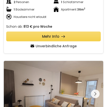
2
Personen
1
Schlafzimmer
2
1
Badezimmer
Apartment
36m
Haustiere nicht erlaubt
Schon ab:
813 €
pro Woche
Mehr Info
Unverbindliche Anfrage
Slatki apartman u Puli - Arena (100m)
Schauen Sie sich die
gesamte Galerie