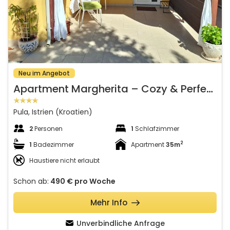
Neu im Angebot
A
partment Margherita – Cozy & Perfect for Two
Pula, Istrien (Kroatien)
2
Personen
1
Schlafzimmer
2
1
Badezimmer
Apartment
35m
Haustiere nicht erlaubt
Schon ab:
490 €
pro Woche
Mehr Info
Unverbindliche Anfrage