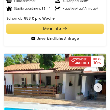
2
1
Badezimmer
Außenpool
32 m
2
Studio apartment
35m
Haustiere (auf Anfrage)
Schon ab:
858 €
pro Woche
Mehr Info
Unverbindliche Anfrage
Casa Ivana
SONDER
BIS ZU
10%
ANGEBOT
Schauen Sie sich die
gesamte Galerie