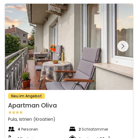
Apartman Oliva
Schauen Sie sich die
gesamte Galerie
Neu im Angebot
Apartman Oliva
Pula, Istrien (Kroatien)
4
Personen
2
Schlafzimmer
2