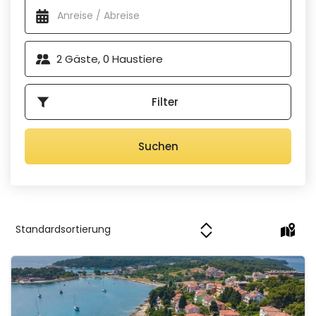
Darüber hinaus bietet Pula wunderschöne Strände und
zahlreiche
Buchten mit kristallklarem Meer
, begleitet von
zahlreichen Wander- und Radwegen für einen aktiven
2
Gäste,
0
Haustiere
Urlaub mit den schönsten Aussichten. Das vielfältige
gastronomische Angebot und kulturelle Veranstaltungen
wie
das Filmfestival in Pula
sind nur einige der Gründe,
Filter
warum Sie diese Stadt, in der Geschichte,
Naturschönheiten und Kulturschätze aufeinandertreffen,
besuchen sollten.
Suchen
Apartman Seaside 066