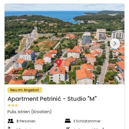
Apartment Petrinić - Studio "M"
Schauen Sie sich die
gesamte Galerie
Neu im Angebot
Apartment Petrinić - Studio "M"
Pula, Istrien (Kroatien)
3
Personen
1
Schlafzimmer