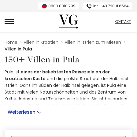
0800 0010 799
Int
+43 720 11 6564
VillasGuide
KONTAKT
Home
Villen in Kroatien
Villen in Istrien zum Mieten
Villen in Pula
150+ Villen in Pula
Pula ist
eines der beliebtesten Reiseziele an der
kroatischen Küste
und die größte Stadt auf der Halbinsel
Istrien. Ganz im Süden der Halbinsel gelegen, ist Pula eine
Stadt mit vielen Naturschönheiten und das Zentrum von
Kultur, Industrie und Tourismus in Istrien. Sie ist besonders
für ihre reiche Geschichte bekannt.
Römische Denkmäler
Weiterlesen
wie das berühmte Amphitheater, der Augustustempel und
der Triumphbogen der Sergier, jedes mit seiner eigenen
Geschichte des römischen Erbes,
ziehen jedes Jahr
Tausende von Besuchern an
.
Verfügbare Unterkünfte