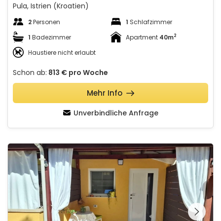
Pula, Istrien (Kroatien)
2
Personen
1
Schlafzimmer
2
1
Badezimmer
Apartment
40m
Haustiere nicht erlaubt
Schon ab:
813 €
pro Woche
Mehr Info
Unverbindliche Anfrage
Apartment Margherita – Cozy & Perfect for Two
Schauen Sie sich die
gesamte Galerie