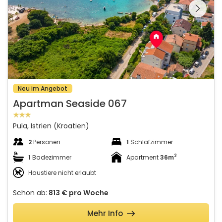
gesamte Galerie
Neu im Angebot
Apartman Seaside 067
Pula, Istrien (Kroatien)
2
Personen
1
Schlafzimmer
2
1
Badezimmer
Apartment
36m
Haustiere nicht erlaubt
Schon ab:
813 €
pro Woche
Mehr Info