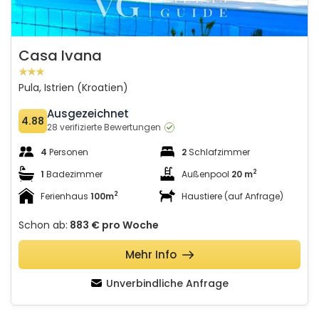
Casa Ivana
Pula, Istrien (Kroatien)
Ausgezeichnet
4.88
28 verifizierte Bewertungen
4
Personen
2
Schlafzimmer
2
1
Badezimmer
Außenpool
20 m
2
Ferienhaus
100m
Haustiere (auf Anfrage)
Schon ab:
883 €
pro Woche
Mehr Info
Unverbindliche Anfrage