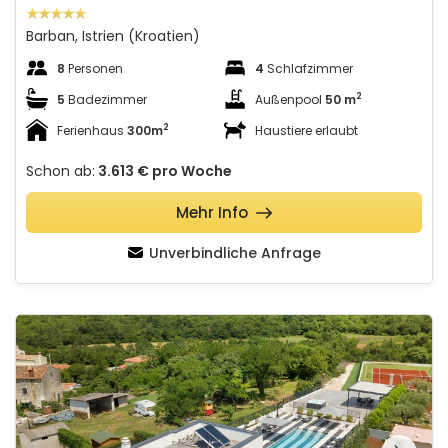
Barban, Istrien (Kroatien)
8
Personen
4
Schlafzimmer
2
5
Badezimmer
Außenpool
50 m
2
Ferienhaus
300m
Haustiere erlaubt
Schon ab:
3.613 €
pro Woche
Mehr Info
Unverbindliche Anfrage
Villa Dea
Schauen Sie sich die
gesamte Galerie