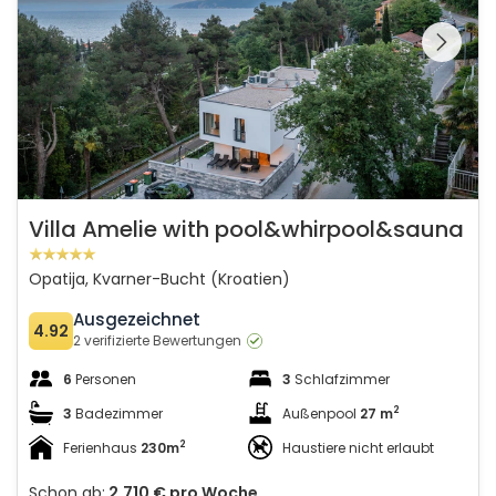
Schauen Sie sich die
gesamte Galerie
Villa Amelie with pool&whirpool&sauna
Opatija, Kvarner-Bucht (Kroatien)
Ausgezeichnet
4.92
2 verifizierte Bewertungen
6
Personen
3
Schlafzimmer
2
3
Badezimmer
Außenpool
27 m
2
Ferienhaus
230m
Haustiere nicht erlaubt
Schon ab:
2.710 €
pro Woche