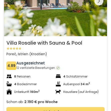
Villa Rosalie with Sauna & Pool
Poreč, Istrien (Kroatien)
Ausgezeichnet
4.89
12 verifizierte Bewertungen
8
Personen
4
Schlafzimmer
2
4
Badezimmer
Außenpool
34 m
2
Unterkunft
160m
Haustiere (auf Anfrage)
Schon ab:
2.190 €
pro Woche