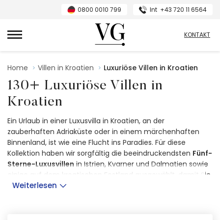
0800 0010 799
Int
+43 720 11 6564
VillasGuide
KONTAKT
Home
Villen in Kroatien
Luxuriöse Villen in Kroatien
130+ Luxuriöse Villen in
Kroatien
Ein Urlaub in einer Luxusvilla in Kroatien, an der
zauberhaften Adriaküste oder in einem märchenhaften
Binnenland, ist wie eine Flucht ins Paradies. Für diese
Kollektion haben wir sorgfältig die beeindruckendsten
Fünf-
Sterne-Luxusvillen
in Istrien, Kvarner und Dalmatien sowie
einige auf dem kroatischen Festland ausgewählt, damit Sie
Weiterlesen
einen paradiesischen Urlaub planen können, an den Sie sich
immer erinnern werden. Diese modernen und rustikalen
Villen sind mit
erstklassigen Annehmlichkeiten
ausgestattet. Ihre luxuriöse Ausstattung ist auf Komfort,