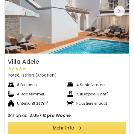
Schauen Sie sich die
gesamte Galerie
Villa Adele
Poreč, Istrien (Kroatien)
8
Personen
4
Schlafzimmer
2
4
Badezimmer
Außenpool
32 m
2
Unterkunft
287m
Haustiere erlaubt
Schon ab:
3.057 €
pro Woche
Mehr Info