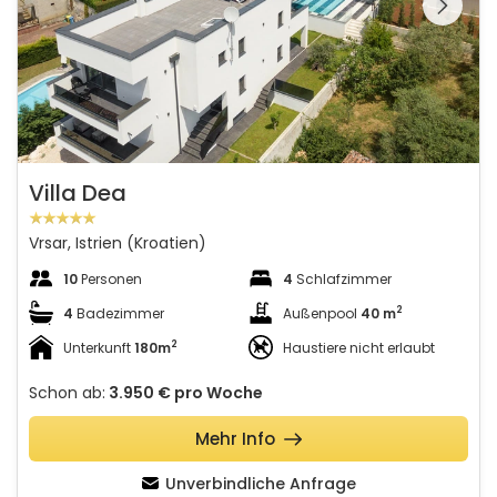
Villa Dea
Vrsar, Istrien (Kroatien)
10
Personen
4
Schlafzimmer
2
4
Badezimmer
Außenpool
40 m
2
Unterkunft
180m
Haustiere nicht erlaubt
Schon ab:
3.950 €
pro Woche
Mehr Info
Unverbindliche Anfrage