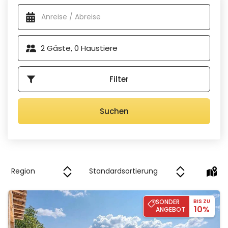
Verfügbare Unterkünfte
Freizeit und Entspannung ausgerichtet und wird Ihnen ein
Lächeln ins Gesicht zaubern.
Innen- und Außenpools, Wellnessbereiche sowie private
2
Gäste,
0
Haustiere
Fitnessstudios sind nur einige der Merkmale. Die
Inneneinrichtung dieser Villen trägt oft die Handschrift
renommierter Innenarchitekten und verleiht der luxuriösen
Filter
Atmosphäre
eine einzigartige Note
. Klimatisierte
Schlafzimmer mit eigenem Bad und Balkon sorgen für
zusätzlichen Komfort, während schön angelegte Gärten
Suchen
mit Swimmingpools, Liegewiesen, Kinderspielplätzen und
Sporteinrichtungen den Reiz noch erhöhen. Außerdem gibt
es
Terrassen mit Sommerküchen
und Essbereichen im
Freien, auf denen Sie die einzigartige Natur der kroatischen
Regionen genießen können. Kurzum, wenn Sie einen
exklusiven Urlaub in Kroatien verbringen möchten, werden
Sie in dieser Kollektion sicher fündig.
Villa Charlotta
SONDER
BIS ZU
10%
ANGEBOT