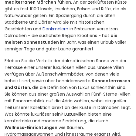
mediterranen Märchen
fühlen. An der zerklüfteten Küste
gibt es fast 1000 Inseln, Inselchen, Felsen und Riffe, die als
Naturwunder gelten. Ein Spaziergang durch die alten
Stadtkerne und Dörfer wird Sie mit historischen
Geschichten und
Denkmälern
in Erstaunen versetzen.
Dalmatien - die südlichste Region Kroatiens - hat
die
meisten Sonnenstunden
im Jahr, was einen Urlaub voller
sonniger Tage und guter Laune garantiert.
Erleben Sie die Vorteile der dalmatinischen Sonne von der
Terrasse einer unserer luxuriösen Villen aus. Unsere Villen
verfügen über Außenschwimmbäder, von denen viele
beheizt sind, sowie über beneidenswerte
Sonnenterrassen
und Gärten
, die die Definition von Luxus schlechthin sind.
Sie können aus einer großen Auswahl an Fünf-Sterne-Villen
mit Panoramablick auf die Adria wählen, wobei ein großer
Teil unserer Kollektion direkt an der Küste in Dalmatien liegt.
Was könnte luxuriöser sein? Luxusvillen bieten eine
komfortable und moderne Einrichtung, die durch
Wellness-Einrichtungen
wie Saunen,
Hydromassagewannen und Fitnessräume ergänzt wird.