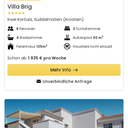
Villa Brig
Insel Korčula, Süddalmatien (Kroatien)
6
Personen
3
Schlafzimmer
2
4
Badezimmer
Außenpool
30 m
2
Ferienhaus
135m
Haustiere nicht erlaubt
Schon ab:
1.935 €
pro Woche
Mehr Info
Unverbindliche Anfrage
Villa Adele