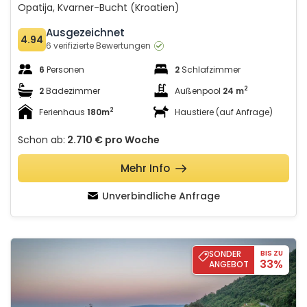
Opatija, Kvarner-Bucht (Kroatien)
Ausgezeichnet
4.94
6 verifizierte Bewertungen
6
Personen
2
Schlafzimmer
2
2
Badezimmer
Außenpool
24 m
2
Ferienhaus
180m
Haustiere (auf Anfrage)
Schon ab:
2.710 €
pro Woche
Mehr Info
Unverbindliche Anfrage
Villa Amelie with pool&whirpool&sauna
SONDER
BIS ZU
33%
ANGEBOT