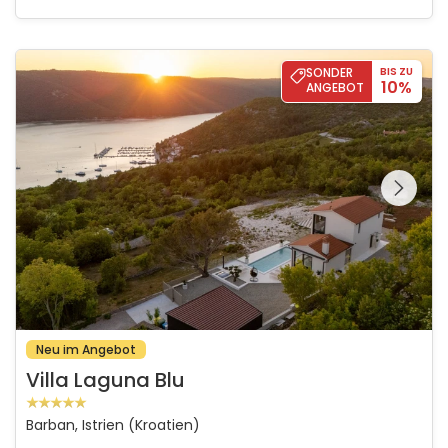
Villa Laguna Blu
SONDER
BIS ZU
10%
ANGEBOT
Schauen Sie sich die
gesamte Galerie
Neu im Angebot
Villa Laguna Blu
Barban, Istrien (Kroatien)