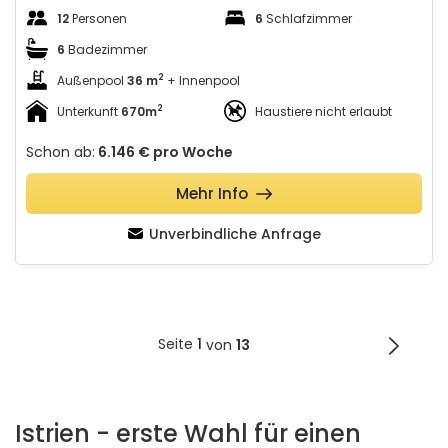
12
Personen
6
Schlafzimmer
6
Badezimmer
2
Außenpool
36 m
+ Innenpool
2
Unterkunft
670m
Haustiere nicht erlaubt
Schon ab:
6.146 €
pro Woche
Mehr Info
Unverbindliche Anfrage
Seite
1
von
13
Istrien - erste Wahl für einen