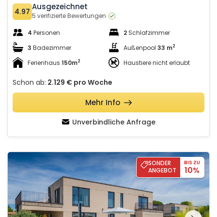
Ausgezeichnet
4.97
5 verifizierte Bewertungen
4
Personen
2
Schlafzimmer
2
3
Badezimmer
Außenpool
33 m
2
Ferienhaus
150m
Haustiere nicht erlaubt
Schon ab:
2.129 €
pro Woche
Mehr Info
Unverbindliche Anfrage
Villa Rosalie with Sauna & Pool
SONDER
BIS ZU
10%
ANGEBOT
Schauen Sie sich die
gesamte Galerie