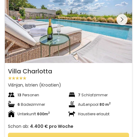
Schauen Sie sich die
gesamte Galerie
Villa Charlotta
Višnjan, Istrien (Kroatien)
13
Personen
7
Schlafzimmer
2
6
Badezimmer
Außenpool
80 m
2
Unterkunft
600m
Haustiere erlaubt
Schon ab:
4.400 €
pro Woche