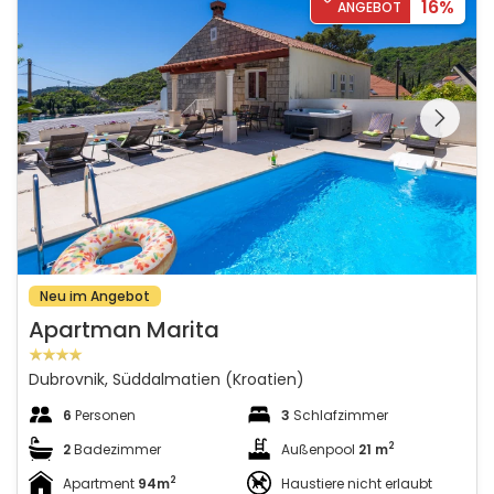
16%
ANGEBOT
Schauen Sie sich die
gesamte Galerie
Neu im Angebot
Apartman Marita
Dubrovnik, Süddalmatien (Kroatien)
6
Personen
3
Schlafzimmer
2
2
Badezimmer
Außenpool
21 m
2
Apartment
94m
Haustiere nicht erlaubt