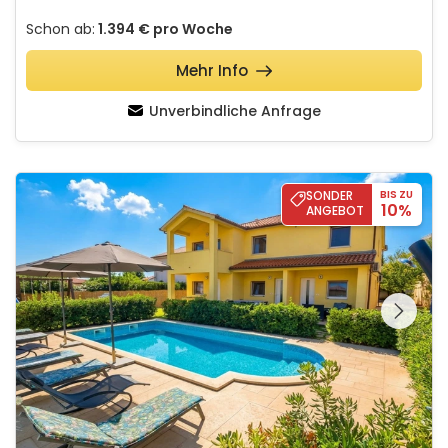
Schon ab:
1.394 €
pro Woche
Mehr Info
Unverbindliche Anfrage
Villa Angela - Medulin
SONDER
BIS ZU
10%
ANGEBOT
Schauen Sie sich die
gesamte Galerie