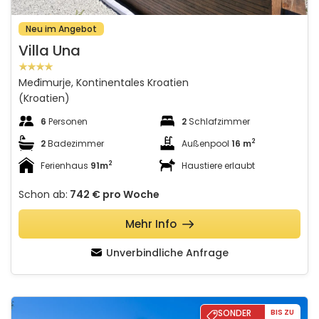
Neu im Angebot
Villa Una
Međimurje, Kontinentales Kroatien
(Kroatien)
6
Personen
2
Schlafzimmer
2
2
Badezimmer
Außenpool
16 m
2
Ferienhaus
91m
Haustiere erlaubt
Schon ab:
742 €
pro Woche
Mehr Info
Unverbindliche Anfrage
Apartman Marita
SONDER
BIS ZU