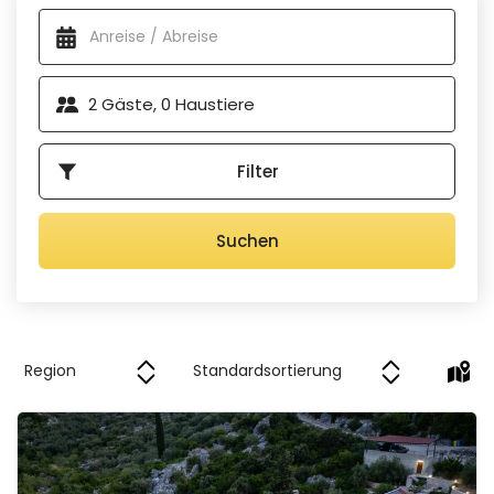
Verfügbare Unterkünfte
zurückkehren.
Aus unserer Kollektion können Sie die Art und Größe des
Pools wählen, die Sie bevorzugen. Neben den Standardpools
2
Gäste,
0
Haustiere
können Sie sich auch für einen
Salzwasserpool
oder einen
beheizten Pool
entscheiden. Sie können auch einen
Pool
mit Hydromassagedüsen
oder einer Gegenstromanlage
Filter
für ein einzigartiges Schwimmerlebnis wählen. Kinder
werden
die Sprinkleranlagen und Rutschen
lieben, und
wenn Sie außerhalb der Sommermonate Urlaub machen
Suchen
wollen, sind Hallenbäder eine gute Wahl. Sie können sogar
einen atemberaubenden Blick auf die türkisfarbene Adria
oder das bewaldete Hinterland genießen. Es gibt zahlreiche
Möglichkeiten, also werfen Sie einen Blick auf unsere Villen
mit Pool in Kroatien, um sich für einen herrlichen Urlaub
inspirieren zu lassen.
Villa Ivka