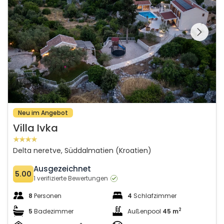
Schauen Sie sich die
gesamte Galerie
Neu im Angebot
Villa Ivka
Delta neretve, Süddalmatien (Kroatien)
Ausgezeichnet
5.00
1 verifizierte Bewertungen
8
Personen
4
Schlafzimmer
2
5
Badezimmer
Außenpool
45 m