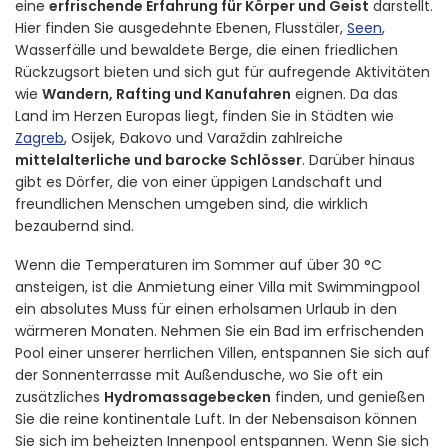
eine
erfrischende Erfahrung für Körper und Geist
darstellt.
Hier finden Sie ausgedehnte Ebenen, Flusstäler,
Seen
,
Wasserfälle und bewaldete Berge, die einen friedlichen
Rückzugsort bieten und sich gut für aufregende Aktivitäten
wie
Wandern, Rafting und Kanufahren
eignen. Da das
Land im Herzen Europas liegt, finden Sie in Städten wie
Zagreb
, Osijek, Đakovo und Varaždin zahlreiche
mittelalterliche und barocke Schlösser
. Darüber hinaus
gibt es Dörfer, die von einer üppigen Landschaft und
freundlichen Menschen umgeben sind, die wirklich
bezaubernd sind.
Wenn die Temperaturen im Sommer auf über 30 °C
ansteigen, ist die Anmietung einer Villa mit Swimmingpool
ein absolutes Muss für einen erholsamen Urlaub in den
wärmeren Monaten. Nehmen Sie ein Bad im erfrischenden
Pool einer unserer herrlichen Villen, entspannen Sie sich auf
der Sonnenterrasse mit Außendusche, wo Sie oft ein
zusätzliches
Hydromassagebecken
finden, und genießen
Sie die reine kontinentale Luft. In der Nebensaison können
Sie sich im beheizten Innenpool entspannen. Wenn Sie sich