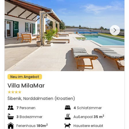
Schauen Sie sich die
gesamte Galerie
Neu im Angebot
Villa MilaMar
Šibenik, Norddalmatien (Kroatien)
7
Personen
4
Schlafzimmer
2
3
Badezimmer
Außenpool
35 m
2
Ferienhaus
180m
Haustiere erlaubt