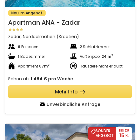
Neu im Angebot
Apartman ANA - Zadar
Zadar, Norddalmatien (Kroatien)
6
Personen
2
Schlafzimmer
2
1
Badezimmer
Außenpool
24 m
2
Apartment
87m
Haustiere nicht erlaubt
Schon ab:
1.484 €
pro Woche
Mehr Info
Unverbindliche Anfrage
Casa Mavretići
SONDER
BIS ZU
15%
ANGEBOT