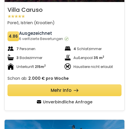
Villa Caruso
Poreč, Istrien (Kroatien)
Ausgezeichnet
4.86
6 verifizierte Bewertungen
7
Personen
4
Schlafzimmer
2
3
Badezimmer
Außenpool
35 m
2
Unterkunft
215m
Haustiere nicht erlaubt
Schon ab:
2.000 €
pro Woche
Mehr Info
Unverbindliche Anfrage
Villa Palmeta