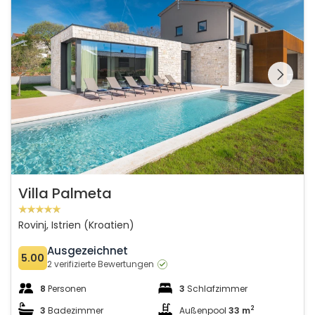
Schauen Sie sich die
gesamte Galerie
Villa Palmeta
Rovinj, Istrien (Kroatien)
Ausgezeichnet
5.00
2 verifizierte Bewertungen
8
Personen
3
Schlafzimmer
2
3
Badezimmer
Außenpool
33 m