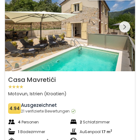
Schauen Sie sich die
gesamte Galerie
Casa Mavretići
Motovun, Istrien (Kroatien)
Ausgezeichnet
4.94
21 verifizierte Bewertungen
4
Personen
2
Schlafzimmer
2
1
Badezimmer
Außenpool
17 m