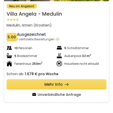
Neu im Angebot
Villa Angela - Medulin
Medulin, Istrien (Kroatien)
Ausgezeichnet
5.00
1 verifizierte Bewertungen
10
Personen
5
Schlafzimmer
2
5
Badezimmer
Außenpool
32 m
2
Ferienhaus
250m
Haustiere nicht erlaubt
Schon ab:
1.678 €
pro Woche
Mehr Info
Unverbindliche Anfrage