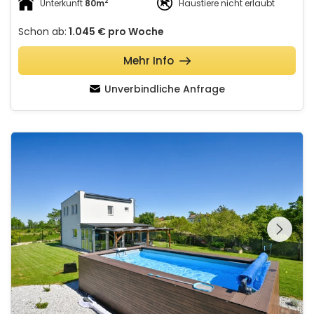
2
Unterkunft
80m
Haustiere nicht erlaubt
Schon ab:
1.045 €
pro Woche
Mehr Info
Unverbindliche Anfrage
Villa Una
Schauen Sie sich die
gesamte Galerie