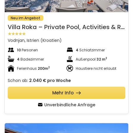
Neu im Angebot
V
illa Roka – Private Pool, Activities & Rooftop Jacuzzi with Sea View
Vodnjan, Istrien (Kroatien)
10
Personen
4
Schlafzimmer
2
4
Badezimmer
Außenpool
32 m
2
Ferienhaus
200m
Haustiere nicht erlaubt
Schon ab:
2.040 €
pro Woche
Mehr Info
Unverbindliche Anfrage
Villa MilaMar