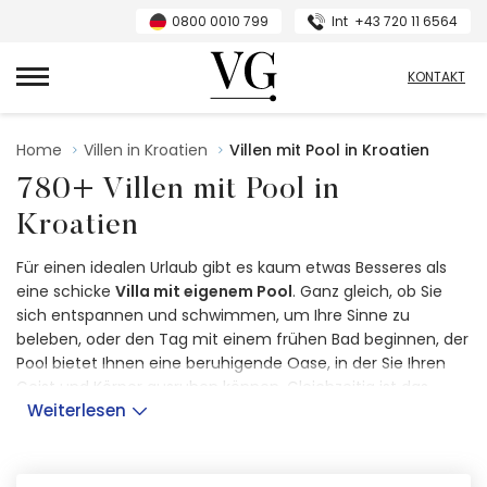
0800 0010 799
Int
+43 720 11 6564
VillasGuide
KONTAKT
Home
Villen in Kroatien
Villen mit Pool in Kroatien
780+ Villen mit Pool in
Kroatien
Für einen idealen Urlaub gibt es kaum etwas Besseres als
eine schicke
Villa mit eigenem Pool
. Ganz gleich, ob Sie
sich entspannen und schwimmen, um Ihre Sinne zu
beleben, oder den Tag mit einem frühen Bad beginnen, der
Pool bietet Ihnen eine beruhigende Oase, in der Sie Ihren
Geist und Körper ausruhen können. Gleichzeitig ist das
Weiterlesen
Schwimmbad
der ideale Ort für fröhliches
Beisammensein
und Spiele mit Ihren Kindern, die Sie in Ihre
Kindheit zurückversetzen. Beides sind Momente, an die Sie
sich gerne erinnern werden, wenn Sie aus dem Urlaub