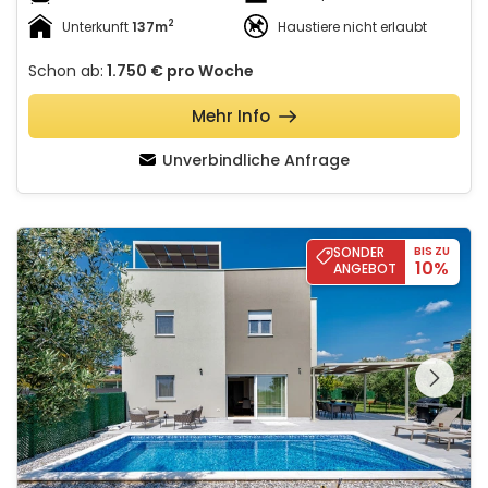
2
Unterkunft
137m
Haustiere nicht erlaubt
Schon ab:
1.750 €
pro Woche
Mehr Info
Unverbindliche Anfrage
Villa Roka – Private Pool, Activities & Rooftop Jacuzzi with Sea
SONDER
BIS ZU
10%
ANGEBOT
Schauen Sie sich die
gesamte Galerie