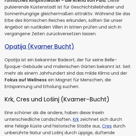
römisches Amphitheater - die Arena von Pula
. Diese
pulsierende Küstenstadt ist für Geschichtsliebhaber und
Sonnenhungrige gleichermaßen attraktiv. Während Sie das
Erbe des Römischen Reiches erkunden, sollten Sie unser
Angebot an rustikalen Villen in Istrien prüfen und sich in
vergangene Zeiten zurückversetzen lassen.
Opatija (Kvarner Bucht)
Opatija ist ein bekannter Badeort, der für seine Belle-
Époque-Gebäude und malerischen Gärten bekannt ist. Seit
mehr als einem Jahrhundert sind das milde Klima und der
Fokus auf Wellness
ein Magnet für Menschen, die
Entspannung und Erholung suchen.
Krk, Cres und Lošinj (Kvarner-Bucht)
Eine schöner als die andere, haben diese Inseln
unterschiedliche Landschaften.
Krk
zeichnet sich durch
eine felsige Küste und historische Städte aus,
Cres
durch
unberührte Natur und Lošinj durch üppige, duftende