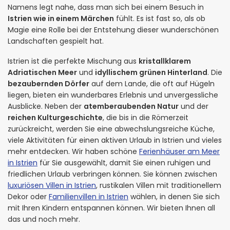
Namens legt nahe, dass man sich bei einem Besuch in
Istrien wie in einem Märchen
fühlt. Es ist fast so, als ob
Magie eine Rolle bei der Entstehung dieser wunderschönen
Landschaften gespielt hat.
Istrien ist die perfekte Mischung aus
kristallklarem
Adriatischen Meer
und
idyllischem grünen Hinterland
. Die
bezaubernden Dörfer
auf dem Lande, die oft auf Hügeln
liegen, bieten ein wunderbares Erlebnis und unvergessliche
Ausblicke. Neben der
atemberaubenden Natur
und der
reichen Kulturgeschichte
, die bis in die Römerzeit
zurückreicht, werden Sie eine abwechslungsreiche Küche,
viele Aktivitäten für einen aktiven Urlaub in Istrien und vieles
mehr entdecken. Wir haben schöne
Ferienhäuser am Meer
in Istrien
für Sie ausgewählt, damit Sie einen ruhigen und
friedlichen Urlaub verbringen können. Sie können zwischen
luxuriösen Villen in Istrien
, rustikalen Villen mit traditionellem
Dekor oder
Familienvillen in Istrien
wählen, in denen Sie sich
mit Ihren Kindern entspannen können. Wir bieten Ihnen all
das und noch mehr.