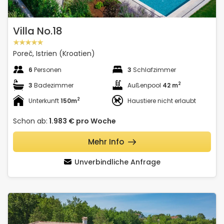
Villa No.18
Poreč, Istrien (Kroatien)
6
Personen
3
Schlafzimmer
2
3
Badezimmer
Außenpool
42 m
2
Unterkunft
150m
Haustiere nicht erlaubt
Schon ab:
1.983 €
pro Woche
Mehr Info
Unverbindliche Anfrage
Villa Arman