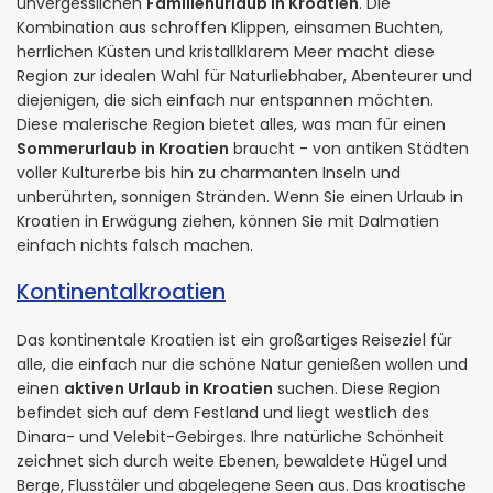
unvergesslichen
Familienurlaub in Kroatien
. Die
Kombination aus schroffen Klippen, einsamen Buchten,
herrlichen Küsten und kristallklarem Meer macht diese
Region zur idealen Wahl für Naturliebhaber, Abenteurer und
diejenigen, die sich einfach nur entspannen möchten.
Diese malerische Region bietet alles, was man für einen
Sommerurlaub in Kroatien
braucht - von antiken Städten
voller Kulturerbe bis hin zu charmanten Inseln und
unberührten, sonnigen Stränden. Wenn Sie einen Urlaub in
Kroatien in Erwägung ziehen, können Sie mit Dalmatien
einfach nichts falsch machen.
Kontinentalkroatien
Das kontinentale Kroatien ist ein großartiges Reiseziel für
alle, die einfach nur die schöne Natur genießen wollen und
einen
aktiven Urlaub in Kroatien
suchen. Diese Region
befindet sich auf dem Festland und liegt westlich des
Dinara- und Velebit-Gebirges. Ihre natürliche Schönheit
zeichnet sich durch weite Ebenen, bewaldete Hügel und
Berge, Flusstäler und abgelegene Seen aus. Das kroatische