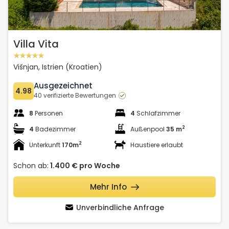
Villa Vita
Višnjan, Istrien (Kroatien)
Ausgezeichnet
4.98
40 verifizierte Bewertungen
8
Personen
4
Schlafzimmer
2
4
Badezimmer
Außenpool
35 m
2
Unterkunft
170m
Haustiere erlaubt
Schon ab:
1.400 €
pro Woche
Mehr Info
Unverbindliche Anfrage