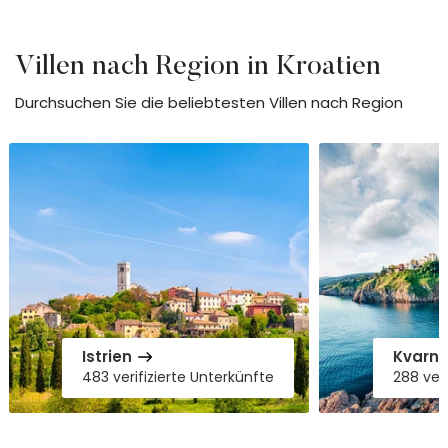
Villen
nach Region
in Kroatien
Durchsuchen Sie die beliebtesten Villen nach Region
Istrien
Kvarne
483 verifizierte Unterkünfte
288 veri