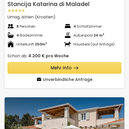
Stancija Katarina di Maladel
Umag, Istrien (Kroatien)
8
Personen
4
Schlafzimmer
2
4
Badezimmer
Außenpool
24 m
2
Unterkunft
350m
Haustiere (auf Anfrage)
Schon ab:
4.200 €
pro Woche
Mehr Info
Unverbindliche Anfrage
Villa Rapavel
Schauen Sie sich die