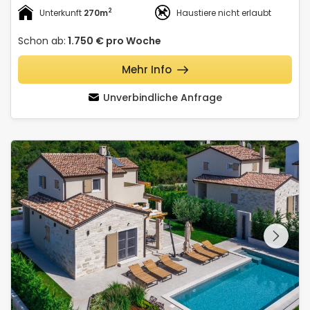
2
Unterkunft
270m
Haustiere nicht erlaubt
Schon ab:
1.750 €
pro Woche
Mehr Info
Unverbindliche Anfrage
Villa No.18
Schauen Sie sich die
gesamte Galerie