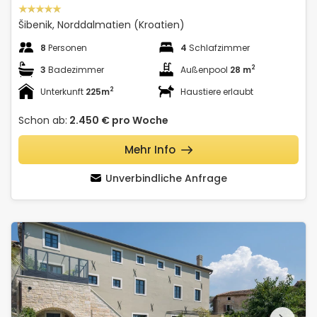
Šibenik, Norddalmatien (Kroatien)
8
Personen
4
Schlafzimmer
2
3
Badezimmer
Außenpool
28 m
2
Unterkunft
225m
Haustiere erlaubt
Schon ab:
2.450 €
pro Woche
Mehr Info
Unverbindliche Anfrage
Villa Covri
Schauen Sie sich die
gesamte Galerie