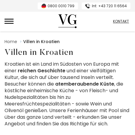
0800 0010 799
Int
+43 720 11 6564
VillasGuide
KONTAKT
Home
Villen in Kroatien
Villen in Kroatien
Kroatien ist ein Land im Südosten von Europa mit
einer
reichen Geschichte
und einer vielfältigen
Kultur, die sich auf über tausend Inseln verteilt.
Besucher können die
atemberaubende Küste
, die
köstliche einheimische Küche - von Fleisch- und
Nudelspezialitäten bis hin zu
Meeresfrüchtespezialitäten - sowie Wein und
Olivenöl genießen. Unsere Ferienhäuser mit Pool sind
über das ganze Land verteilt - erkunden Sie unser
Angebot und finden Sie das Richtige für sich.