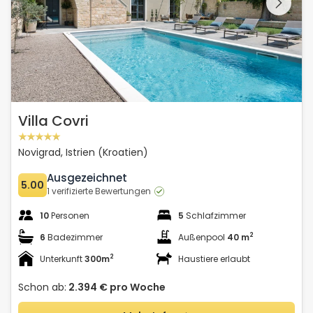
Villa Covri
Novigrad, Istrien (Kroatien)
Ausgezeichnet
5.00
1 verifizierte Bewertungen
10
Personen
5
Schlafzimmer
2
6
Badezimmer
Außenpool
40 m
2
Unterkunft
300m
Haustiere erlaubt
Schon ab:
2.394 €
pro Woche