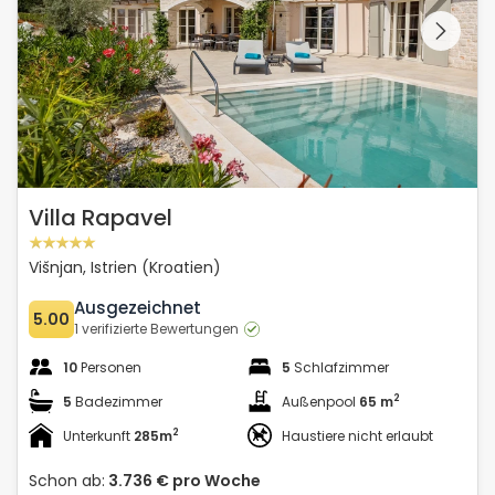
gesamte Galerie
Villa Rapavel
Višnjan, Istrien (Kroatien)
Ausgezeichnet
5.00
1 verifizierte Bewertungen
10
Personen
5
Schlafzimmer
2
5
Badezimmer
Außenpool
65 m
2
Unterkunft
285m
Haustiere nicht erlaubt
Schon ab:
3.736 €
pro Woche