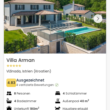
Schauen Sie sich die
gesamte Galerie
Villa Arman
Vižinada, Istrien (Kroatien)
Ausgezeichnet
4.83
4 verifizierte Bewertungen
8
Personen
4
Schlafzimmer
2
4
Badezimmer
Außenpool
40 m
2
Unterkunft
180m
Haustiere erlaubt