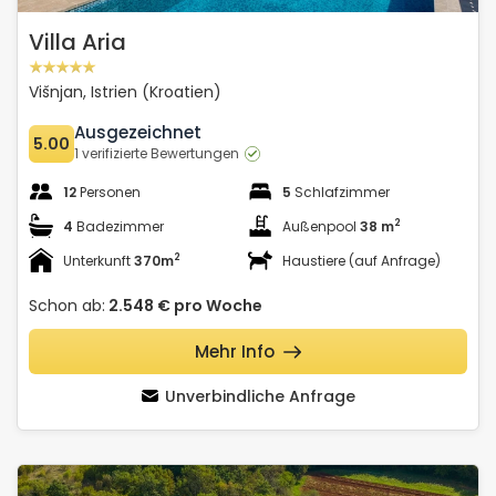
Villa Aria
Višnjan, Istrien (Kroatien)
Ausgezeichnet
5.00
1 verifizierte Bewertungen
12
Personen
5
Schlafzimmer
2
4
Badezimmer
Außenpool
38 m
2
Unterkunft
370m
Haustiere (auf Anfrage)
Schon ab:
2.548 €
pro Woche
Mehr Info
Unverbindliche Anfrage
Stancija Čabrunići