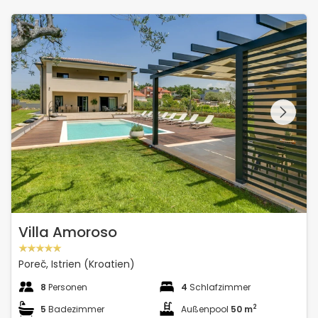
Villa Amoroso
Schauen Sie sich die
gesamte Galerie
Villa Amoroso
Poreč, Istrien (Kroatien)
8
Personen
4
Schlafzimmer
2
5
Badezimmer
Außenpool
50 m