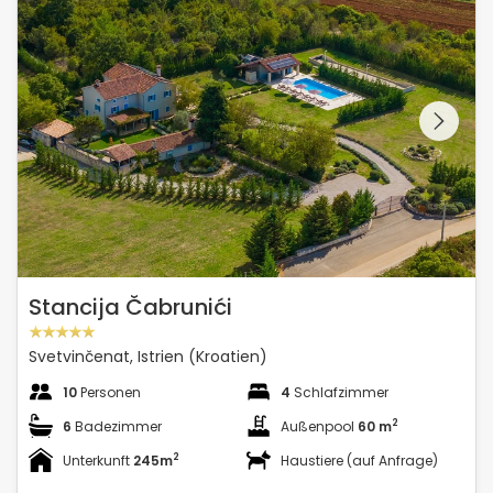
Schauen Sie sich die
gesamte Galerie
Stancija Čabrunići
Svetvinčenat, Istrien (Kroatien)
10
Personen
4
Schlafzimmer
2
6
Badezimmer
Außenpool
60 m
2
Unterkunft
245m
Haustiere (auf Anfrage)