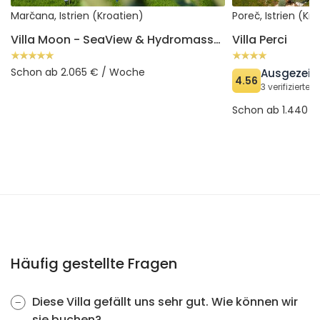
Marčana, Istrien (Kroatien)
Poreč, Istrien (Kr
Villa Moon - SeaView & Hydromassage
Villa Perci
Schon ab 2.065 € / Woche
Ausgezeic
4.56
3 verifiziert
Schon ab 1.440 
Häufig gestellte Fragen
Diese Villa gefällt uns sehr gut. Wie können wir
sie buchen?