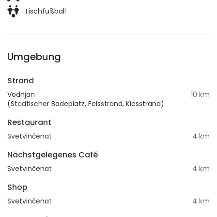
Tischfußball
Umgebung
Strand
Vodnjan
10 km
(Städtischer Badeplatz, Felsstrand, Kiesstrand)
Restaurant
Svetvinčenat
4 km
Nächstgelegenes Café
Svetvinčenat
4 km
Shop
Svetvinčenat
4 km