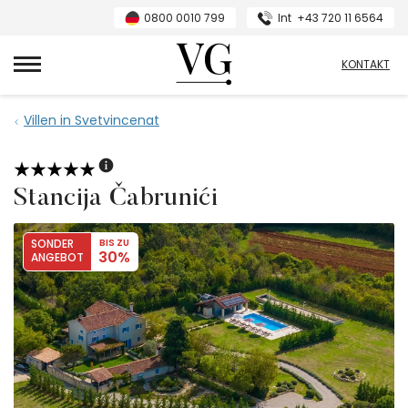
0800 0010 799
Int
+43 720 11 6564
VillasGuide
KONTAKT
Villen in Svetvincenat
Stancija Čabrunići
SONDER
BIS ZU
30%
ANGEBOT