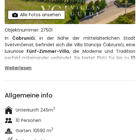
Alle Fotos ansehen
Objektnummer: 27501
In
Čabrunići
, in der Nähe der mittelalterlichen Stadt
Svetvinčenat, befindet sich die Villa Stancija Čabrunići, eine
luxuriöse
Fünf-Zimmer-Villa
, die Moderne und Tradition
perfekt miteinander verbindet. Sie bietet Platz für bis zu
10
Personen
und ist mit ihrer ruhigen, grünen Umgebung ein
Weiterlesen
idealer Ort für angenehme Zusammenkünfte am Tag und
am Abend.
Allgemeine info
2
Unterkunft 245m
10 Personen
2
Garten: 10590 m