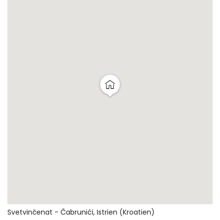
Svetvinčenat - Čabrunići, Istrien (Kroatien)